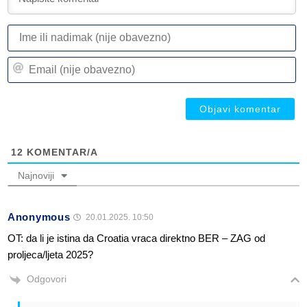
I
ili
n
Em
(n
(n
ob
ob
12
KOMENTAR/A
Najnoviji
Anonymous
20.01.2025. 10:50
OT: da li je istina da Croatia vraca direktno BER – ZAG od
proljeca/ljeta 2025?
Odgovori