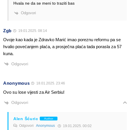
Hvala ne da se meni to traziti bas
Odgovori
Zgb
19.01.2025. 08:14
Ovoje kao kada je Zdravko Marić imao poreznu reformu pa se
hvalio povećanjem plaća, a prosječna plaća tada porasla za 57
kuna.
Odgovori
Anonymous
18.01.2025. 23:46
Ovo su lose vijesti za Air Serbiu!
Odgovori
Alen Šćuric
Author
Odgovori
Anonymous
19.01.2025. 00:02