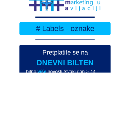
# Labels - oznake
Pretplatite se na
DNEVNI BILTEN
– bitno
više
novosti (svaki dan >15)
– bitno
svježije
novosti nego na
zamaaero
– stiže
na vaš e-mail
svaki radni dan
Na Dnevni bilten su pretplaćene najveće institucije
i zračne luke
Pročitajte više>