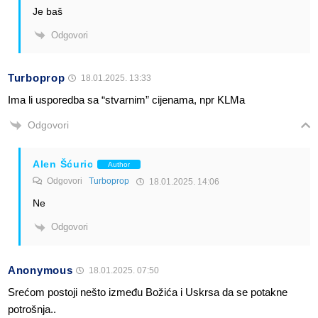
Je baš
Odgovori
Turboprop
18.01.2025. 13:33
Ima li usporedba sa “stvarnim” cijenama, npr KLMa
Odgovori
Alen Šćuric
Author
Odgovori
Turboprop
18.01.2025. 14:06
Ne
Odgovori
Anonymous
18.01.2025. 07:50
Srećom postoji nešto između Božića i Uskrsa da se potakne
potrošnja..