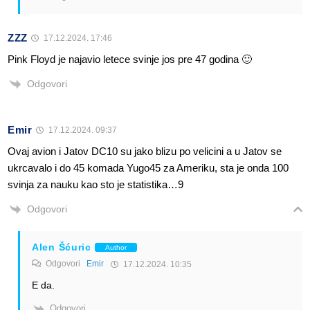
ZZZ
17.12.2024. 17:46
Pink Floyd je najavio letece svinje jos pre 47 godina 🙂
Odgovori
Emir
17.12.2024. 09:37
Ovaj avion i Jatov DC10 su jako blizu po velicini a u Jatov se
ukrcavalo i do 45 komada Yugo45 za Ameriku, sta je onda 100
svinja za nauku kao sto je statistika…9
Odgovori
Alen Šćuric
Author
Odgovori
Emir
17.12.2024. 10:35
E da.
Odgovori