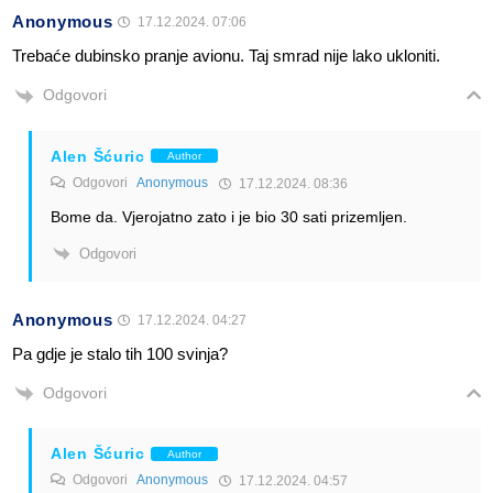
Anonymous
17.12.2024. 07:06
Trebaće dubinsko pranje avionu. Taj smrad nije lako ukloniti.
Odgovori
Alen Šćuric
Author
Odgovori
Anonymous
17.12.2024. 08:36
Bome da. Vjerojatno zato i je bio 30 sati prizemljen.
Odgovori
Anonymous
17.12.2024. 04:27
Pa gdje je stalo tih 100 svinja?
Odgovori
Alen Šćuric
Author
Odgovori
Anonymous
17.12.2024. 04:57