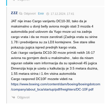
ZZZ
Odgovori
Emir
17.12.2024. 17:41
JAT nije imao Cargo varijantu DC10-30, tako da je
maksimalno u donji belly aviona moglo stati 3 mozda 4
automobila pod uslovom da Yugo moze uci na zadnja
cargo vrata i da se moze zarotirati (Zadnja vrata su sirine
1.78 i predvidjena su za LD3 kontejnere. Sve stare slike
pokazuju jugica ispred prednjih kargo vrata.
Cak i kargo varijanta DC10-30 moze primiti nekih 16-17
aviona na gornjem deck-u maksimalno , tako da nisam
siguran odakle vam informacija da su spakovali 45 jugica
Dimenzija koja je uzeta u kalkulaciju je 3.5 metara duzina,
1.55 metara sirina i 1.4m visina automobila
Cargo raspored DC10F mozete videti na
https://www.boeing.com/content/dam/boeing/boeingdotcom
/company/about_bca/startup/pdf/freighters/DC-10F.pdf
Odgovori