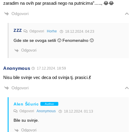
zaradim na ovih par prasadi nego na putnicima”….., 😂😂
Odgovori
ZZZ
Odgovori
Horhe
18.12.2024. 04:23
Gde ste se ovoga setili 🙂 Fenomenalno 🙂
Odgovori
Anonymous
17.12.2024. 18:59
Nisu bile svinje vec deca od svinja tj. prasici.💃
Odgovori
Alen Šćuric
Author
Odgovori
Anonymous
18.12.2024. 01:13
Bile su svinje.
Odgovori