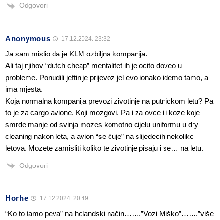
Odgovori
Anonymous
17.12.2024. 23:32
Ja sam mislio da je KLM ozbiljna kompanija.
Ali taj njihov “dutch cheap” mentalitet ih je ocito doveo u
probleme. Ponudili jeftinije prijevoz jel evo ionako idemo tamo, a
ima mjesta.
Koja normalna kompanija prevozi zivotinje na putnickom letu? Pa
to je za cargo avione. Koji mozgovi. Pa i za ovce ili koze koje
smrde manje od svinja mozes komotno cijelu uniformu u dry
cleaning nakon leta, a avion “se čuje” na slijedecih nekoliko
letova. Mozete zamisliti koliko te zivotinje pisaju i se… na letu.
Odgovori
Horhe
17.12.2024. 20:49
“Ko to tamo peva” na holandski način…….”Vozi Miško”…….”više