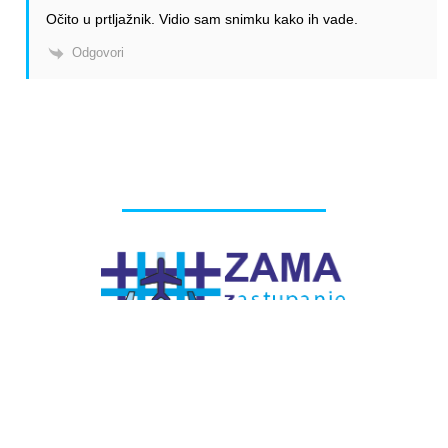
Očito u prtljažnik. Vidio sam snimku kako ih vade.
Odgovori
# Labels - oznake