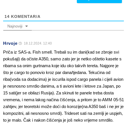
14
KOMENTAR/A
Najnoviji
Hrvoje
18.12.2024. 12:40
Priča iz SAS-a. Fish smell. Trebali su im dani(kad se zbroje svi
pokušaji) da očiste A350, samo zato jer je netko oštetio kasete s
ribama sa onim gurtnama koje idu oko takvih tereta. Najgore je
što je cargo to ponovio kroz par dana/tjedana. Tekućina od
riba(voda sa dodacima) je iscurila ispod cargo panela i cijeli avion
je nesnosno smrdio danima, a ti avioni lete i letove za Japan, po
15 sati(jer se obilazi Rusija). Za skinuti te panele treba dosta
vremena, i nema lakog načina čišćenja, a pritom je to AMM 05-51
zahtjev, jer teoretski može doći do korozije(na A350 baš i ne jer je
kompozitni, ali nesnosno smrdi). Trideset sati na zemlji je uspjeh,
to je malo. Čak i nakon čišćenja je još neko vrijeme smrdilo.