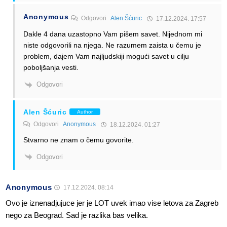
Anonymous
Odgovori
Alen Šćuric
17.12.2024. 17:57
Dakle 4 dana uzastopno Vam pišem savet. Nijednom mi
niste odgovorili na njega. Ne razumem zaista u čemu je
problem, dajem Vam najljudskiji mogući savet u cilju
poboljšanja vesti.
Odgovori
Alen Šćuric
Author
Odgovori
Anonymous
18.12.2024. 01:27
Stvarno ne znam o čemu govorite.
Odgovori
Anonymous
17.12.2024. 08:14
Ovo je iznenadjujuce jer je LOT uvek imao vise letova za Zagreb
nego za Beograd. Sad je razlika bas velika.