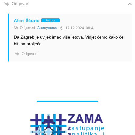
Odgovori
Alen Šćuric
Author
Odgovori
Anonymous
17.12.2024. 08:41
Da Zagreb je uvijek imao više letova. Vidjet ćemo kako će
biti na proljeće.
Odgovori