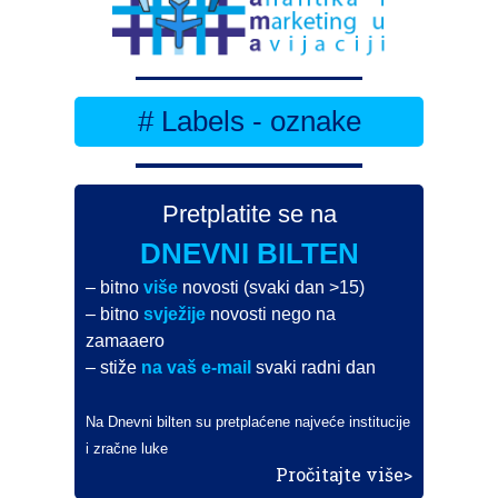
# Labels - oznake
Pretplatite se na
DNEVNI BILTEN
– bitno
više
novosti (svaki dan >15)
– bitno
svježije
novosti nego na
zamaaero
– stiže
na vaš e-mail
svaki radni dan
Na Dnevni bilten su pretplaćene najveće institucije
i zračne luke
Pročitajte više>