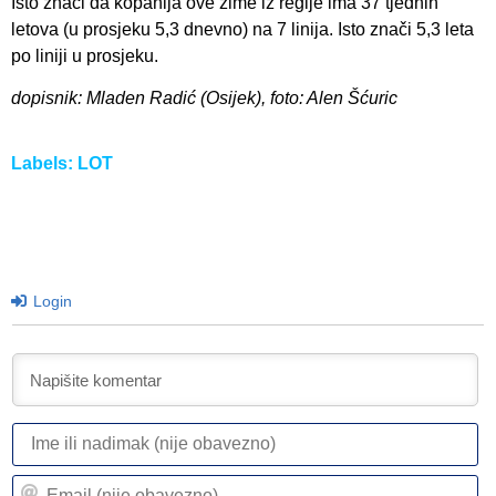
Isto znači da kopanija ove zime iz regije ima 37 tjednih
letova (u prosjeku 5,3 dnevno) na 7 linija. Isto znači 5,3 leta
po liniji u prosjeku.
dopisnik: Mladen Radić (Osijek), foto: Alen Šćuric
Labels:
LOT
Login
I
ili
n
Em
(n