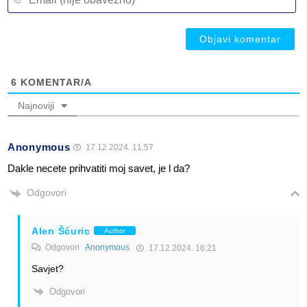
(n
ob
ob
6
KOMENTAR/A
Najnoviji
Anonymous
17.12.2024. 11:57
Dakle necete prihvatiti moj savet, je l da?
Odgovori
Alen Šćuric
Author
Odgovori
Anonymous
17.12.2024. 16:21
Savjet?
Odgovori