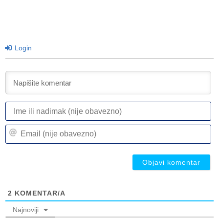
Login
I
ili
n
Em
(n
(n
ob
ob
2
KOMENTAR/A
Najnoviji