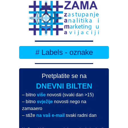
# Labels - oznake
Pretplatite se na
DNEVNI BILTEN
– bitno
više
novosti (svaki dan >15)
– bitno
svježije
novosti nego na
zamaaero
– stiže
na vaš e-mail
svaki radni dan