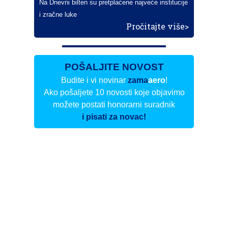
Na Dnevni bilten su pretplaćene najveće institucije
i zračne luke
Pročitajte više>
POŠALJITE NOVOST
Budite i vi novinar
zama
aero
!
Ako pošaljete 10 novosti koje objavimo
možete postati honorarni suradnik
i pisati za novac!
Info
Pretplata na dnevne biltene
Update