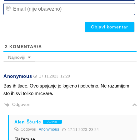
n
Em
(n
(n
ob
ob
2
KOMENTAR/A
Najnoviji
Anonymous
17.11.2023. 12:20
Bas ih tlace. Ovo spajanje je logicno i potrebno. Ne razumijem
sto ih svi toliko mrcvare.
Odgovori
Alen Šćuric
Author
Odgovori
Anonymous
17.11.2023. 23:24
Slažem se.