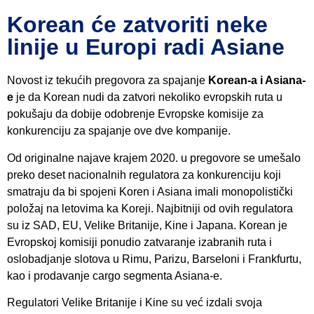
Korean će zatvoriti neke
linije u Europi radi Asiane
Novost iz tekućih pregovora za spajanje
Korean-a i Asiana-
e
je da Korean nudi da zatvori nekoliko evropskih ruta u
pokušaju da dobije odobrenje Evropske komisije za
konkurenciju za spajanje ove dve kompanije.
Od originalne najave krajem 2020. u pregovore se umešalo
preko deset nacionalnih regulatora za konkurenciju koji
smatraju da bi spojeni Koren i Asiana imali monopolistički
položaj na letovima ka Koreji. Najbitniji od ovih regulatora
su iz SAD, EU, Velike Britanije, Kine i Japana. Korean je
Evropskoj komisiji ponudio zatvaranje izabranih ruta i
oslobadjanje slotova u Rimu, Parizu, Barseloni i Frankfurtu,
kao i prodavanje cargo segmenta Asiana-e.
Regulatori Velike Britanije i Kine su već izdali svoja