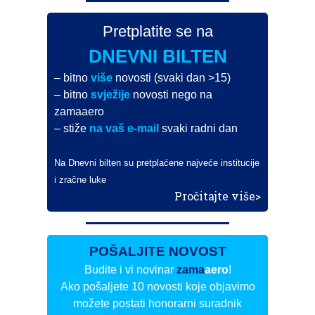
Pretplatite se na
DNEVNI BILTEN
– bitno
više
novosti (svaki dan >15)
– bitno
svježije
novosti nego na
zamaaero
– stiže
na vaš e-mail
svaki radni dan
Na Dnevni bilten su pretplaćene najveće institucije
i zračne luke
Pročitajte više>
POŠALJITE NOVOST
Budite i vi novinar
zama
aero
!
Ako pošaljete 10 novosti koje objavimo
možete postati honorarni suradnik