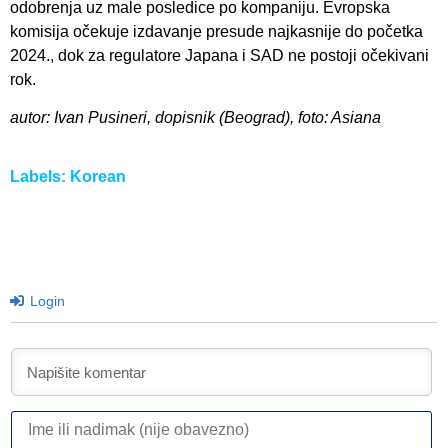
odobrenja uz male posledice po kompaniju. Evropska
komisija očekuje izdavanje presude najkasnije do početka
2024., dok za regulatore Japana i SAD ne postoji očekivani
rok.
autor: Ivan Pusineri, dopisnik (Beograd), foto: Asiana
Labels:
Korean
Login
I
ili