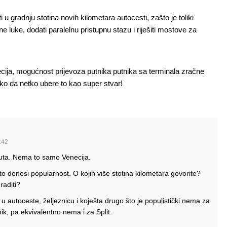
u gradnju stotina novih kilometara autocesti, zašto je toliki
e luke, dodati paralelnu pristupnu stazu i riješiti mostove za
cija, mogućnost prijevoza putnika putnika sa terminala zračne
ako da netko ubere to kao super stvar!
:42
uta. Nema to samo Venecija.
 to donosi popularnost. O kojih više stotina kilometara govorite?
raditi?
 autoceste, željeznicu i koješta drugo što je populistički nema za
k, pa ekvivalentno nema i za Split.