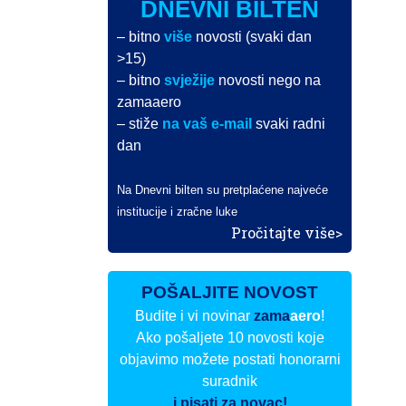
DNEVNI BILTEN
– bitno
više
novosti (svaki dan
>15)
– bitno
svježije
novosti nego na
zamaaero
– stiže
na vaš e-mail
svaki radni
dan
Na Dnevni bilten su pretplaćene najveće
institucije i zračne luke
Pročitajte više>
POŠALJITE NOVOST
Budite i vi novinar
zama
aero
!
Ako pošaljete 10 novosti koje
objavimo možete postati honorarni
suradnik
i pisati za novac!