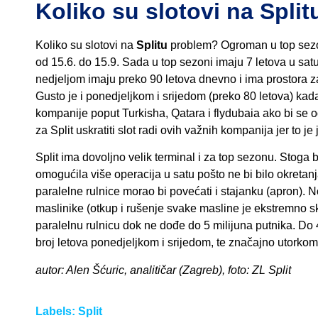
Koliko su slotovi na Spli
Koliko su slotovi na
Splitu
problem? Ogroman u top sezon
od 15.6. do 15.9. Sada u top sezoni imaju 7 letova u satu
nedjeljom imaju preko 90 letova dnevno i ima prostora za l
Gusto je i ponedjeljkom i srijedom (preko 80 letova) kad
kompanije poput Turkisha, Qatara i flydubaia ako bi se od
za Split uskratiti slot radi ovih važnih kompanija jer to 
Split ima dovoljno velik terminal i za top sezonu. Stoga 
omogućila više operacija u satu pošto ne bi bilo okretanja
paralelne rulnice morao bi povećati i stajanku (apron). N
maslinike (otkup i rušenje svake masline je ekstremno sk
paralelnu rulnicu dok ne dođe do 5 milijuna putnika. 
broj letova ponedjeljkom i srijedom, te značajno utorkom 
autor: Alen Šćuric, analitičar (Zagreb), foto: ZL Split
Labels:
Split