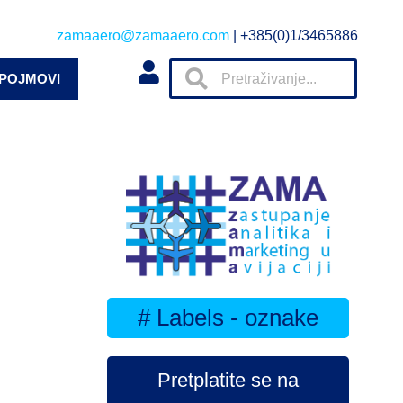
zamaaero@zamaaero.com
| +385(0)1/3465886
 POJMOVI
# Labels - oznake
Pretplatite se na