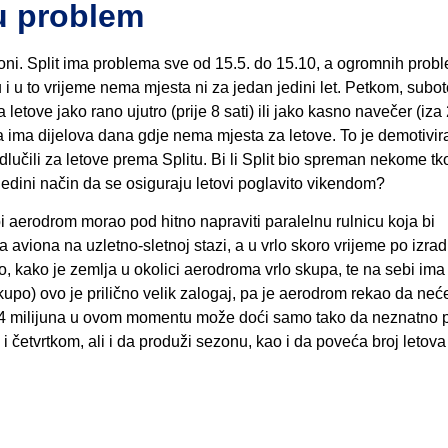
tu problem
i. Split ima problema sve od 15.5. do 15.10, a ogromnih prob
 i u to vrijeme nema mjesta ni za jedan jedini let. Petkom, subo
etove jako rano ujutro (prije 8 sati) ili jako kasno navečer (iza 
a ima dijelova dana gdje nema mjesta za letove. To je demotivir
lučili za letove prema Splitu. Bi li Split bio spreman nekome tko
je jedini način da se osiguraju letovi poglavito vikendom?
bi aerodrom morao pod hitno napraviti paralelnu rulnicu koja bi
 aviona na uzletno-sletnoj stazi, a u vrlo skoro vrijeme po izrad
o, kako je zemlja u okolici aerodroma vrlo skupa, te na sebi ima
upo) ovo je prilično velik zalogaj, pa je aerodrom rekao da neće
Do 4 milijuna u ovom momentu može doći samo tako da neznatno
i četvrtkom, ali i da produži sezonu, kao i da poveća broj letova