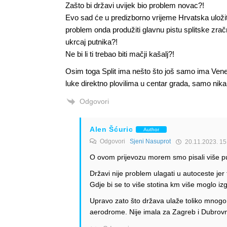
Zašto bi državi uvijek bio problem novac?!
Evo sad će u predizborno vrijeme Hrvatska uložiti 
problem onda produžiti glavnu pistu splitske zračn
ukrcaj putnika?!
Ne bi li ti trebao biti mačji kašalj?!
Osim toga Split ima nešto što još samo ima Vene
luke direktno plovilima u centar grada, samo nik
Odgovori
Alen Šćuric
Author
Odgovori
Sjeni Nasuprot
20.11.2023. 15
O ovom prijevozu morem smo pisali više p
Državi nije problem ulagati u autoceste jer
Gdje bi se to više stotina km više moglo izg
Upravo zato što država ulaže toliko mnogo u
aerodrome. Nije imala za Zagreb i Dubrovni