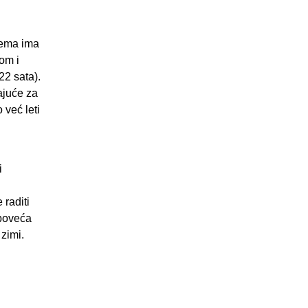
lema ima
tom i
22 sata).
ajuće za
 već leti
i
 raditi
 poveća
 zimi.