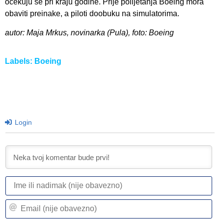
očekuju se pri kraju godine. Prije polijetanja Boeing mora
obaviti preinake, a piloti doobuku na simulatorima.
autor: Maja Mrkus, novinarka (Pula), foto: Boeing
Labels:
Boeing
Login
I
ili
n
Em
(n
(n
ob