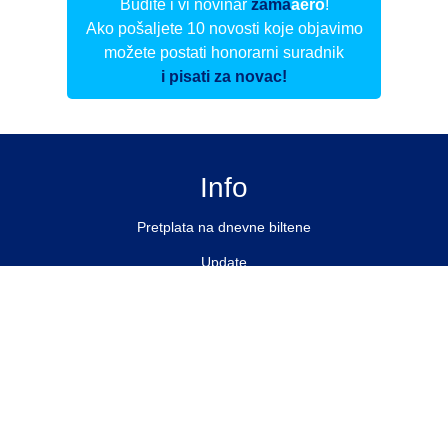
Budite i vi novinar
zama
aero
!
Ako pošaljete 10 novosti koje objavimo
možete postati honorarni suradnik
i pisati za novac!
Info
Pretplata na dnevne biltene
Update
O nama
Kontakt
Impressum
Privacy Policy