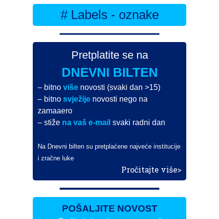
# Labels - oznake
Pretplatite se na
DNEVNI BILTEN
– bitno
više
novosti (svaki dan >15)
– bitno
svježije
novosti nego na
zamaaero
– stiže
na vaš e-mail
svaki radni dan
Na Dnevni bilten su pretplaćene najveće institucije
i zračne luke
Pročitajte više>
POŠALJITE NOVOST