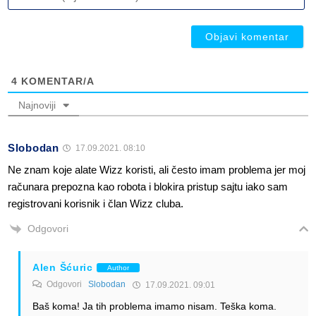
(n
ob
ob
4
KOMENTAR/A
Najnoviji
Slobodan
17.09.2021. 08:10
Ne znam koje alate Wizz koristi, ali često imam problema jer moj
računara prepozna kao robota i blokira pristup sajtu iako sam
registrovani korisnik i član Wizz cluba.
Odgovori
Alen Šćuric
Author
Odgovori
Slobodan
17.09.2021. 09:01
Baš koma! Ja tih problema imamo nisam. Teška koma.