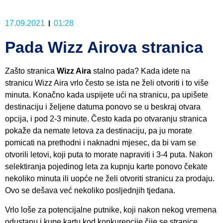
17.09.2021
01:28
Pada Wizz Airova stranica
Zašto stranica
Wizz Aira
stalno pada? Kada idete na
stranicu Wizz Aira vrlo često se ista ne želi otvoriti i to više
minuta. Konačno kada uspijete ući na stranicu, pa upišete
destinaciju i željene datuma ponovo se u beskraj otvara
opcija, i pod 2-3 minute. Često kada po otvaranju stranica
pokaže da nemate letova za destinaciju, pa ju morate
pomicati na prethodni i naknadni mjesec, da bi vam se
otvorili letovi, koji puta to morate napraviti i 3-4 puta. Nakon
selektiranja pojedinog leta za kupnju karte ponovo čekate
nekoliko minuta ili uopće ne želi otvoriti stranicu za prodaju.
Ovo se dešava već nekoliko posljednjih tjedana.
Vrlo loše za potencijalne putnike, koji nakon nekog vremena
odustanu i kupe kartu kod konkurencije čije se stranice