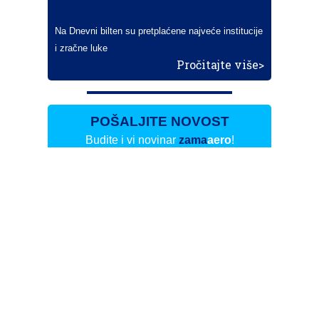
Na Dnevni bilten su pretplaćene najveće institucije
i zračne luke
Pročitajte više>
POŠALJITE NOVOST
Budite i vi novinar
zama
aero
!
Ako pošaljete 10 novosti koje objavimo
možete postati honorarni suradnik
i pisati za novac!
Info
Pretplata na dnevne biltene