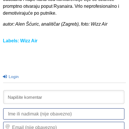
promptno otvaraju poput Ryanaira. Vrlo neprofesionalno i
demotivirajuće po putnike.
autor: Alen Šćuric, analitičar (Zagreb), foto: Wizz Air
Labels:
Wizz Air
Login
I
ili
n
Em
(n