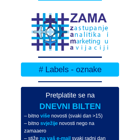
# Labels - oznake
Pretplatite se na
DNEVNI BILTEN
– bitno
više
novosti (svaki dan >15)
– bitno
svježije
novosti nego na
zamaaero
– stiže
na vaš e-mail
svaki radni dan