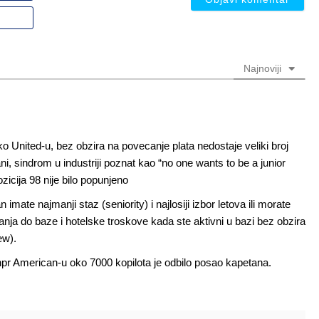
nadimak
Email
(nije
(nije
obavezno)
obavezno)
Najnoviji
o United-u, bez obzira na povecanje plata nedostaje veliki broj
ni, sindrom u industriji poznat kao “no one wants to be a junior
icija 98 nije bilo popunjeno
mate najmanji staz (seniority) i najlosiji izbor letova ili morate
vanja do baze i hotelske troskove kada ste aktivni u bazi bez obzira
ew).
npr American-u oko 7000 kopilota je odbilo posao kapetana.