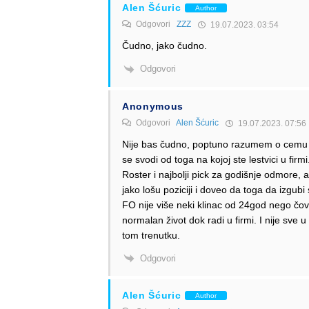
Alen Šćuric
Author
Odgovori
ZZZ
19.07.2023. 03:54
Čudno, jako čudno.
Odgovori
Anonymous
Odgovori
Alen Šćuric
19.07.2023. 07:56
Nije bas čudno, poptuno razumem o cemu je
se svodi od toga na kojoj ste lestvici u fi
Roster i najbolji pick za godišnje odmore, a
jako lošu poziciji i doveo da toga da izgu
FO nije više neki klinac od 24god nego čove
normalan život dok radi u firmi. I nije sve u 
tom trenutku.
Odgovori
Alen Šćuric
Author