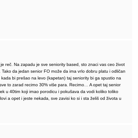
 reč. Na zapadu je sve seniority based, sto znaci vas ceo život
rmi. Tako da jedan senior FO može da ima vrlo dobru platu i odličan
 kada bi prešao na levo (kapetan) taj seniority bi ga spustio na
bi sve to zarad recimo 30% više para. Recimo… A opet taj senior
k u 40tim koji imao porodicu i pokušava da vodi koliko toliko
lovi a opet i jeste nekada, sve zavisi ko si i sta želiš od života u