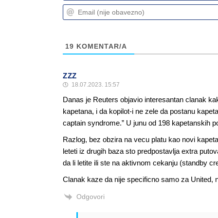
19
KOMENTAR/A
ZZZ
18.07.2023. 15:57
Danas je Reuters objavio interesantan clanak kak
kapetana, i da kopilot-i ne zele da postanu kapeta
captain syndrome.” U junu od 198 kapetanskih poz
Razlog, bez obzira na vecu platu kao novi kapetan i
leteti iz drugih baza sto predpostavlja extra puto
da li letite ili ste na aktivnom cekanju (standby cr
Clanak kaze da nije specificno samo za United, 
Odgovori