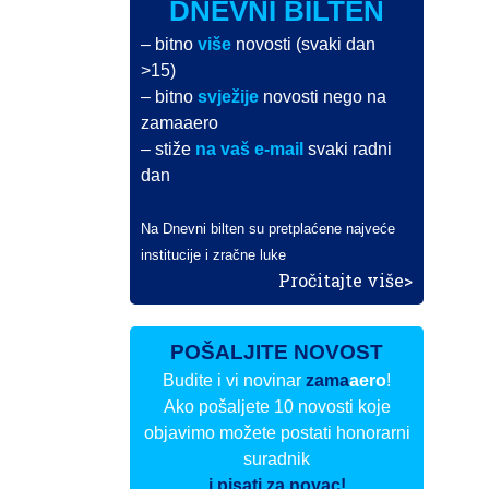
DNEVNI BILTEN
– bitno
više
novosti (svaki dan
>15)
– bitno
svježije
novosti nego na
zamaaero
– stiže
na vaš e-mail
svaki radni
dan
Na Dnevni bilten su pretplaćene najveće
institucije i zračne luke
Pročitajte više>
POŠALJITE NOVOST
Budite i vi novinar
zama
aero
!
Ako pošaljete 10 novosti koje
objavimo možete postati honorarni
suradnik
i pisati za novac!