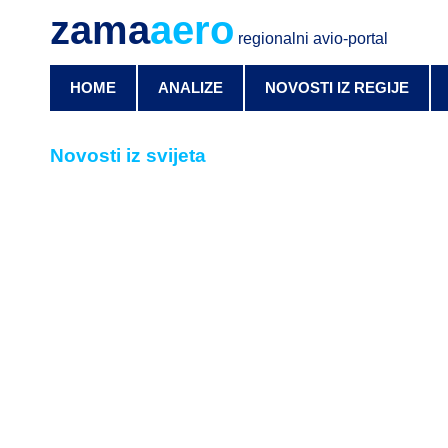
zama
aero
regionalni avio-portal
HOME
ANALIZE
NOVOSTI IZ REGIJE
Novosti iz svijeta