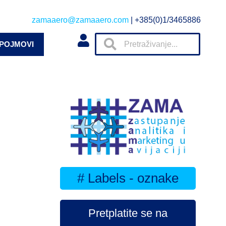
zamaaero@zamaaero.com
| +385(0)1/3465886
 POJMOVI
# Labels - oznake
Pretplatite se na