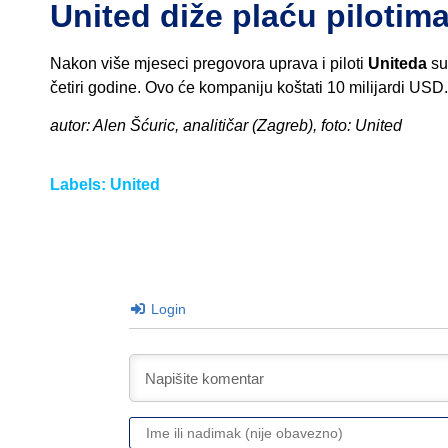
United diže plaću pilotim
Nakon više mjeseci pregovora uprava i piloti
Uniteda
su 
četiri godine. Ovo će kompaniju koštati 10 milijardi US
autor: Alen Šćuric, analitičar (Zagreb), foto: United
Labels:
United
Login