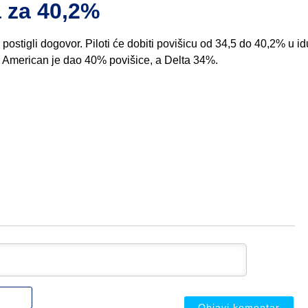
a za 40,2%
postigli dogovor. Piloti će dobiti povišicu od 34,5 do 40,2% u id
D. American je dao 40% povišice, a Delta 34%.
Ime
ili