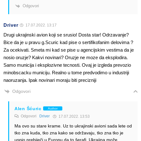
Odgovori
Driver
17.07.2022. 13:17
Drugi ukrajinski avion koji se srusio! Dosta star! Odrzavanje?
Bice da je u pravu g.Scuric kad pise o sertifikofanim delovima ?
Za ocekivati. Smeta mi kad se pise u agencijskim vestima da je
nosio oruzje? Kakvi novinari? Oruzje ne moze da eksplodira.
Samo municija i eksplozivne tecnosti. Ovaj je izgleda prevozio
minobscacku municiju. Realno u tome predvodimo u industriji
naoruzanja. Ipak novinari moraju biti precizniji
Odgovori
Alen Šćuric
Author
Odgovori
Driver
17.07.2022. 13:53
Ma ovo su stare krame. Uz to ukrajinski avioni sada lete od
tko zna kuda, tko zna kako se održavaju, tko zna tko je
uspio prebiječi u Europu da to šerafi. Ukrajina može