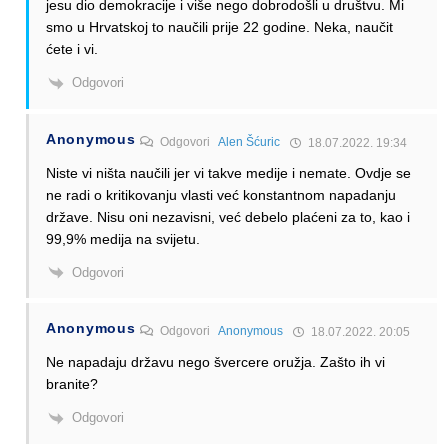
jesu dio demokracije i više nego dobrodošli u društvu. Mi
smo u Hrvatskoj to naučili prije 22 godine. Neka, naučit
ćete i vi.
Odgovori
Anonymous
Odgovori
Alen Šćuric
18.07.2022. 19:34
Niste vi ništa naučili jer vi takve medije i nemate. Ovdje se
ne radi o kritikovanju vlasti već konstantnom napadanju
države. Nisu oni nezavisni, već debelo plaćeni za to, kao i
99,9% medija na svijetu.
Odgovori
Anonymous
Odgovori
Anonymous
18.07.2022. 20:05
Ne napadaju državu nego švercere oružja. Zašto ih vi
branite?
Odgovori