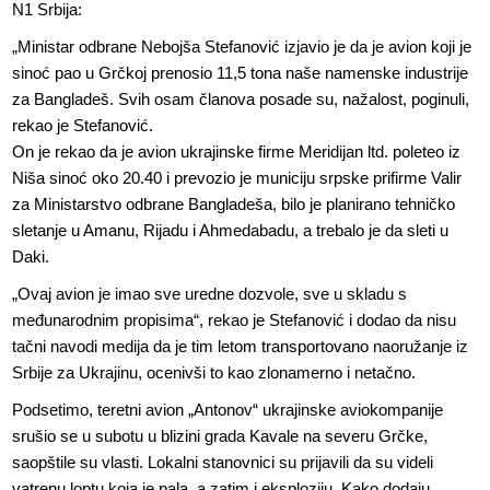
N1 Srbija:
„Ministar odbrane Nebojša Stefanović izjavio je da je avion koji je
sinoć pao u Grčkoj prenosio 11,5 tona naše namenske industrije
za Bangladeš. Svih osam članova posade su, nažalost, poginuli,
rekao je Stefanović.
On je rekao da je avion ukrajinske firme Meridijan ltd. poleteo iz
Niša sinoć oko 20.40 i prevozio je municiju srpske prifirme Valir
za Ministarstvo odbrane Bangladeša, bilo je planirano tehničko
sletanje u Amanu, Rijadu i Ahmedabadu, a trebalo je da sleti u
Daki.
„Ovaj avion je imao sve uredne dozvole, sve u skladu s
međunarodnim propisima“, rekao je Stefanović i dodao da nisu
tačni navodi medija da je tim letom transportovano naoružanje iz
Srbije za Ukrajinu, ocenivši to kao zlonamerno i netačno.
Podsetimo, teretni avion „Antonov“ ukrajinske aviokompanije
srušio se u subotu u blizini grada Kavale na severu Grčke,
saopštile su vlasti. Lokalni stanovnici su prijavili da su videli
vatrenu loptu koja je pala, a zatim i eksploziju. Kako dodaju,