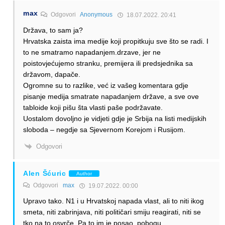
max
Odgovori
Anonymous
18.07.2022. 20:41
Država, to sam ja?
Hrvatska zaista ima medije koji propitkuju sve što se radi. I
to ne smatramo napadanjem.drzave, jer ne
poistovjećujemo stranku, premijera ili predsjednika sa
državom, dapače.
Ogromne su to razlike, već iz vašeg komentara gdje
pisanje medija smatrate napadanjem države, a sve ove
tabloide koji pišu šta vlasti paše podržavate.
Uostalom dovoljno je vidjeti gdje je Srbija na listi medijskih
sloboda – negdje sa Sjevernom Korejom i Rusijom.
Odgovori
Alen Šćuric
Author
Odgovori
max
19.07.2022. 00:00
Upravo tako. N1 i u Hrvatskoj napada vlast, ali to niti ikog
smeta, niti zabrinjava, niti političari smiju reagirati, niti se
tko na to osvrče. Pa to im je posao, pobogu.