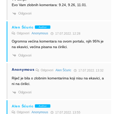
Evo Vam zlobnih komentara: 9.24, 9.26, 11.01.
Odgovori
Alen Šćuric
Author
Odgovori
Anonymous
17.07.2022. 12:28
Ogromna većina komentara na ovom portalu, njih 95% je
na ekavici, većina pisana na ćirilici.
Odgovori
Anonymous
Odgovori
Alen Šćuric
17.07.2022. 13:32
Riječ je bila o zlobnim komentarima koji nisu na ekavici, a
ni na ćirilici.
Odgovori
Alen Šćuric
Author
Odgovori
Anonymous
17.07.2022. 13:55