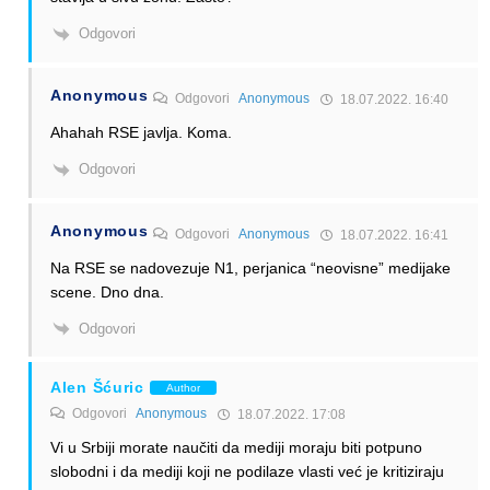
Odgovori
Anonymous
Odgovori
Anonymous
18.07.2022. 16:40
Ahahah RSE javlja. Koma.
Odgovori
Anonymous
Odgovori
Anonymous
18.07.2022. 16:41
Na RSE se nadovezuje N1, perjanica “neovisne” medijake
scene. Dno dna.
Odgovori
Alen Šćuric
Author
Odgovori
Anonymous
18.07.2022. 17:08
Vi u Srbiji morate naučiti da mediji moraju biti potpuno
slobodni i da mediji koji ne podilaze vlasti već je kritiziraju