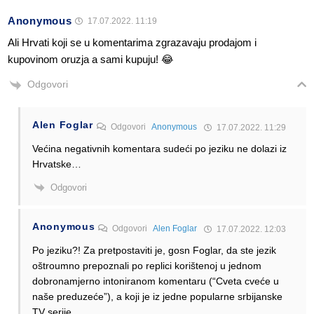
Anonymous
17.07.2022. 11:19
Ali Hrvati koji se u komentarima zgrazavaju prodajom i
kupovinom oruzja a sami kupuju! 😂
Odgovori
Alen Foglar
Odgovori
Anonymous
17.07.2022. 11:29
Većina negativnih komentara sudeći po jeziku ne dolazi iz
Hrvatske…
Odgovori
Anonymous
Odgovori
Alen Foglar
17.07.2022. 12:03
Po jeziku?! Za pretpostaviti je, gosn Foglar, da ste jezik
oštroumno prepoznali po replici korištenoj u jednom
dobronamjerno intoniranom komentaru (“Cveta cveće u
naše preduzeće”), a koji je iz jedne popularne srbijanske
TV serije.