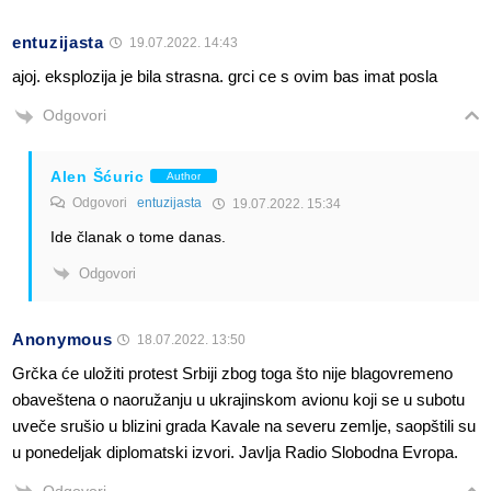
entuzijasta
19.07.2022. 14:43
ajoj. eksplozija je bila strasna. grci ce s ovim bas imat posla
Odgovori
Alen Šćuric
Author
Odgovori
entuzijasta
19.07.2022. 15:34
Ide članak o tome danas.
Odgovori
Anonymous
18.07.2022. 13:50
Grčka će uložiti protest Srbiji zbog toga što nije blagovremeno
obaveštena o naoružanju u ukrajinskom avionu koji se u subotu
uveče srušio u blizini grada Kavale na severu zemlje, saopštili su
u ponedeljak diplomatski izvori. Javlja Radio Slobodna Evropa.