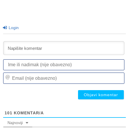
Login
I
ili
n
Em
(n
(n
ob
ob
101
KOMENTAR/A
Najnoviji