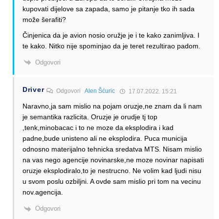
kupovati dijelove sa zapada, samo je pitanje tko ih sada
može šerafiti?
Činjenica da je avion nosio oružje je i te kako zanimljiva. I
te kako. Nitko nije spominjao da je teret rezultirao padom.
Odgovori
Driver
Odgovori
Alen Šćuric
17.07.2022. 15:21
Naravno,ja sam mislio na pojam oruzje,ne znam da li nam
je semantika razlicita. Oruzje je orudje tj top
,tenk,minobacac i to ne moze da eksplodira i kad
padne,bude unisteno ali ne eksplodira. Puca municija
odnosno materijalno tehnicka sredatva MTS. Nisam mislio
na vas nego agencije novinarske,ne moze novinar napisati
oruzje eksplodiralo,to je nestrucno. Ne volim kad ljudi nisu
u svom poslu ozbiljni. A ovde sam mislio pri tom na vecinu
nov.agencija.
Odgovori