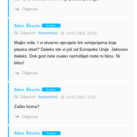
Odgovori
Alen Šćuric
Author
Odgovori
Anonymous
18.07.2022. 23:50
Majko mila. I vi stvarno vjerujete tim svinjarijama koje
plasira vlast? Daleko ste vi još od Europske Unije. Jakoooo
daleko. Dok god ćete ovako razmišljati niste ni blizu. Ni
blizu!
Odgovori
Alen Šćuric
Author
Odgovori
Anonymous
18.07.2022. 17:07
Zašto koma?
Odgovori
Alen Šćuric
Author