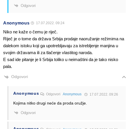
Odgovori
Anonymous
17.07.2022. 09:24
Niko ne kaže o čemu je riječ.
Riječ je o tome da država Srbija prodaje naoružanje režimima na
dalekom istoku koji ga upotrebljavaju za istrebljenje manjina u
svojim državama ili za tlačenje vlastitog naroda.
E sad ide pitanje je li Srbija toliko u neimaštini da je tako nisko
pala.
Odgovori
Anonymous
Odgovori
Anonymous
17.07.2022. 09:26
Kojima nitko drugi neće da proda oružje.
Odgovori
Anonymous