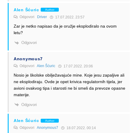
Alen Šćuric
Author
Odgovori
Driver
17.07.2022. 23:57
Zar je netko napisao da je oružje eksplodiralo na ovom
letu?
Odgovori
Anonymous7
Odgovori
Alen Šćuric
17.07.2022. 20:06
Nosio je školske obilježavajuće mine. Koje jesu zapaljive ali
ne eksplodiraju. Ovde je opet krivica regulatornih tijela, jer
avioni ovakvog tipa i starosti ne bi smeli da prevoze opasne
materije.
Odgovori
Alen Šćuric
Author
Odgovori
Anonymous7
18.07.2022. 00:14