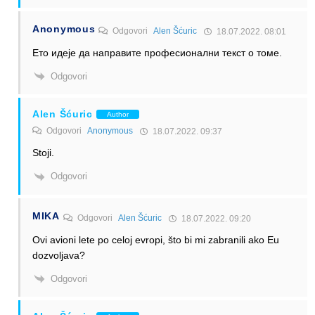
Anonymous
Odgovori
Alen Šćuric
18.07.2022. 08:01
Ето идеје да направите професионални текст о томе.
Odgovori
Alen Šćuric
Author
Odgovori
Anonymous
18.07.2022. 09:37
Stoji.
Odgovori
MIKA
Odgovori
Alen Šćuric
18.07.2022. 09:20
Ovi avioni lete po celoj evropi, što bi mi zabranili ako Eu
dozvoljava?
Odgovori