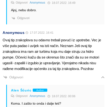
Odgovori
Anonymous
18.07.2022. 16:49
Ajoj, nebu dobro.
Odgovori
Anonymous
17.07.2022. 16:41
Ovaj tip zrakoplova su odavno trebali povući iz upotrebe. Vec je
više puta padao i uvijek na isti način. Neznam Jeli ovaj tip
zrakoplova ima ram air turbinu koja mu daje struju za hidro
pumpe. Očevici kažu da se okrenuo što znači da su se motori
ugasili -zapalili i izgubio je upravljanje. Vjerojatno nikada nisu
rađene modifikacije općenito za taj tip zrakoplova. Pozdrav
Odgovori
Alen Šćuric
Author
Odgovori
Anonymous
18.07.2022. 00:06
Koma. I zašto to onda i dalje leti?