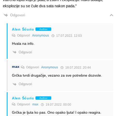
eksplozije su se čule dva sata nakon pada.“
Odgovori
Alen Šćuric
Author
Odgovori
Anonymous
17.07.2022. 12:03
Hvala na info.
Odgovori
max
Odgovori
Anonymous
18.07.2022. 20:44
Grčka tvrdi drugačije, vezano za sve potrebne dozvole.
Odgovori
Alen Šćuric
Author
Odgovori
max
19.07.2022. 00:00
Grčka je ljuta ko pas. Ono opako ljuta! I opako reagira.