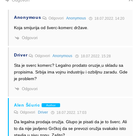
Odgovori
Anonymous
Odgovori
Anonymous
18.07.2022. 14:20
Koja smijurija od šverc-komerc države.
Odgovori
Driver
Odgovori
Anonymous
18.07.2022. 15:28
Sta je sverc komerc? Legalno prodato oruzje,u skladu sa
propisima. Srbija ima vojnu industriju i ozbiljnu zaradu. Gde
je problem?
Odgovori
Alen Šćuric
Author
Odgovori
Driver
18.07.2022. 17:03
Da legalna prodaja oružja. Glupo je pisati da je to šverc. Ali
to da nije javljeno Grčkoj da se prevozi oružja svakako isto
stavlja u sivu zonu. Zašto?