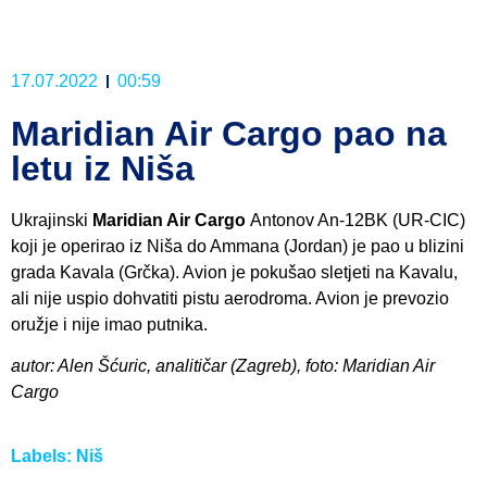
17.07.2022
00:59
Maridian Air Cargo pao na
letu iz Niša
Ukrajinski
Maridian Air Cargo
Antonov An-12BK (UR-CIC)
koji je operirao iz Niša do Ammana (Jordan) je pao u blizini
grada Kavala (Grčka). Avion je pokušao sletjeti na Kavalu,
ali nije uspio dohvatiti pistu aerodroma. Avion je prevozio
oružje i nije imao putnika.
autor: Alen Šćuric, analitičar (Zagreb), foto: Maridian Air
Cargo
Labels:
Niš