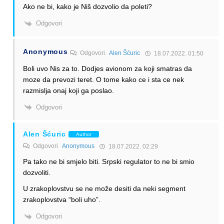
Ako ne bi, kako je Niš dozvolio da poleti?
Odgovori
Anonymous
Odgovori
Alen Šćuric
18.07.2022. 01:50
Boli uvo Nis za to. Dodjes avionom za koji smatras da
moze da prevozi teret. O tome kako ce i sta ce nek
razmislja onaj koji ga poslao.
Odgovori
Alen Šćuric
Author
Odgovori
Anonymous
18.07.2022. 02:29
Pa tako ne bi smjelo biti. Srpski regulator to ne bi smio
dozvoliti.
U zrakoplovstvu se ne može desiti da neki segment
zrakoplovstva “boli uho”.
Odgovori