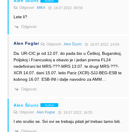
Alen Šćuric
Author
Odgovori
MIKA
18.07.2022. 09:56
Lete li?
Odgovori
Alen Foglar
Odgovori
Alen Šćuric
18.07.2022. 14:04
Da. UR-CIC je od 12.07. do pada bio u Češkoj, Bugarskoj,
Poljskoj i Francuskoj a obavio je i jedan prema FL24
nedefinirani let MRS-???-MRS 13.07. te drugi MRS-???-
XCR 14.07. dani 15.07. letio Pariz (XCR)-SJJ-BEG-ESB te
kobnog 16.07. ESB-INI i dalje navodno za AMM…
Odgovori
Alen Šćuric
Author
Odgovori
Alen Foglar
18.07.2022. 16:55
I eto srušio se. Svi ovi se trebaju pitati jel trebao tamo biti.
Odgovori