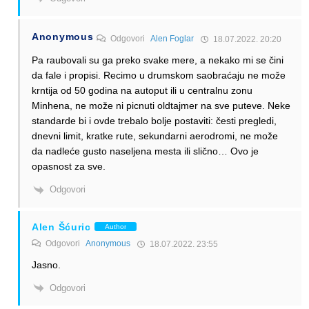
Anonymous
Odgovori
Alen Foglar
18.07.2022. 20:20
Pa raubovali su ga preko svake mere, a nekako mi se čini
da fale i propisi. Recimo u drumskom saobraćaju ne može
krntija od 50 godina na autoput ili u centralnu zonu
Minhena, ne može ni picnuti oldtajmer na sve puteve. Neke
standarde bi i ovde trebalo bolje postaviti: česti pregledi,
dnevni limit, kratke rute, sekundarni aerodromi, ne može
da nadleće gusto naseljena mesta ili slično… Ovo je
opasnost za sve.
Odgovori
Alen Šćuric
Author
Odgovori
Anonymous
18.07.2022. 23:55
Jasno.
Odgovori