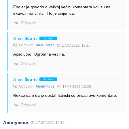
Foglar je govorio o velikoj većini komentara koji su na
ekavici i na ćirilici. I to je činjenica.
Odgovori
Alen Šćuric
Author
Odgovori
Alen Foglar
17.07.2022. 12:25
Apsolutno. Ogromna većina.
Odgovori
Alen Šćuric
Author
Odgovori
Anonymous
17.07.2022. 12:20
Rekao sam da je dosta! Istinski ću brisati ove komentare.
Odgovori
Anonymous
17.07.2022. 10:19