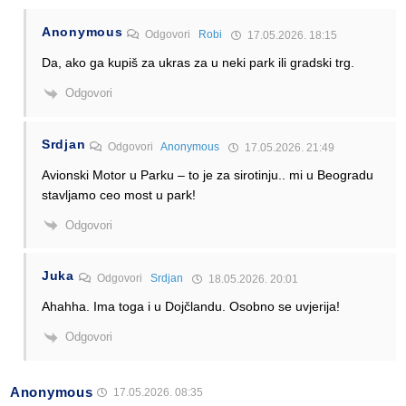
Anonymous
Odgovori
Robi
17.05.2026. 18:15
Da, ako ga kupiš za ukras za u neki park ili gradski trg.
Odgovori
Srdjan
Odgovori
Anonymous
17.05.2026. 21:49
Avionski Motor u Parku – to je za sirotinju.. mi u Beogradu
stavljamo ceo most u park!
Odgovori
Juka
Odgovori
Srdjan
18.05.2026. 20:01
Ahahha. Ima toga i u Dojčlandu. Osobno se uvjerija!
Odgovori
Anonymous
17.05.2026. 08:35