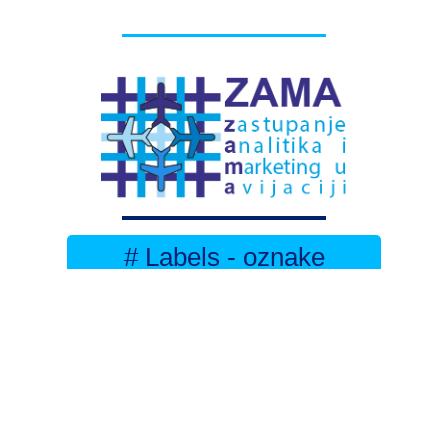
# Labels - oznake
Pretplatite se na
DNEVNI BILTEN
– bitno
više
novosti (svaki dan >15)
– bitno
svježije
novosti nego na