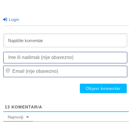
Login
I
ili
n
Em
(n
(n
ob
ob
13
KOMENTAR/A
Najnoviji