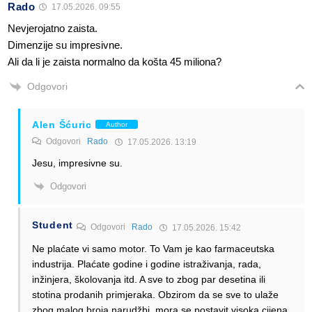
Rado
17.05.2026. 09:55
Nevjerojatno zaista.
Dimenzije su impresivne.
Ali da li je zaista normalno da košta 45 miliona?
Odgovori
Alen Šćuric
Author
Odgovori
Rado
17.05.2026. 13:19
Jesu, impresivne su.
Odgovori
Student
Odgovori
Rado
17.05.2026. 15:42
Ne plaćate vi samo motor. To Vam je kao farmaceutska
industrija. Plaćate godine i godine istraživanja, rada,
inžinjera, školovanja itd. A sve to zbog par desetina ili
stotina prodanih primjeraka. Obzirom da se sve to ulaže
zbog malog broja narudžbi, mora se postavit visoka cijena.