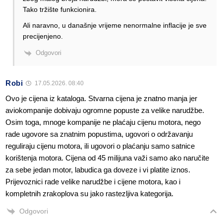
Tako tržište funkcionira.
Ali naravno, u današnje vrijeme nenormalne inflacije je sve
precijenjeno.
Odgovori
Robi
17.05.2026. 08:40
Ovo je cijena iz kataloga. Stvarna cijena je znatno manja jer
aviokompanije dobivaju ogromne popuste za velike narudžbe.
Osim toga, mnoge kompanije ne plaćaju cijenu motora, nego
rade ugovore sa znatnim popustima, ugovori o održavanju
reguliraju cijenu motora, ili ugovori o plaćanju samo satnice
korištenja motora. Cijena od 45 milijuna važi samo ako naručite
za sebe jedan motor, labudica ga doveze i vi platite iznos.
Prijevoznici rade velike narudžbe i cijene motora, kao i
kompletnih zrakoplova su jako rastezljiva kategorija.
Odgovori