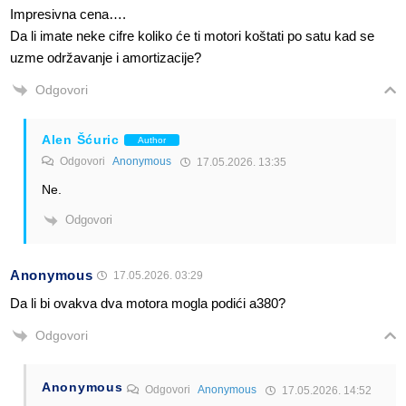
Impresivna cena….
Da li imate neke cifre koliko će ti motori koštati po satu kad se
uzme održavanje i amortizacije?
Odgovori
Alen Šćuric
Author
Odgovori
Anonymous
17.05.2026. 13:35
Ne.
Odgovori
Anonymous
17.05.2026. 03:29
Da li bi ovakva dva motora mogla podići a380?
Odgovori
Anonymous
Odgovori
Anonymous
17.05.2026. 14:52