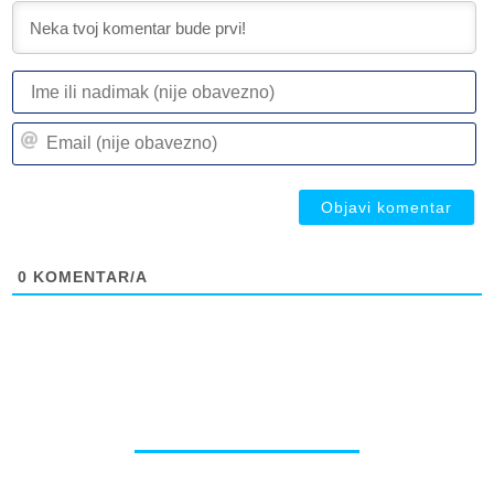
I
ili
n
Em
(n
(n
ob
ob
0
KOMENTAR/A