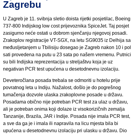
Zagrebu
U Zagreb je 11. svibnja sletio doista rijetki posjetilac, Boeing
737-800 Indijskog low cost prijevoznika SpiceJet. Taj posjet
zasigurno neće ostati u dobrom sjenčanju njegovoj posadi.
Zrakoplov registracije VT-SGX, na letu SG9035 iz Delhija sa
međusljetanjem u Tbilisiju dosegao je Zagreb nakon 10 i pol
sati provedena na putu u 23 sata po našem vremenu. Putnici
su bili Indijska reprezentacija u streljaštvu koja je uz
negativan PCR test upućena u desetodnevnu izolaciju.
Deveteročlana posada trebala se odmoriti u hotelu prije
povratnog leta u Indiju. Nažalost, došlo je do pogrešnog
tumačenja dozvole ulaska zrakoplovne posade u državu.
Posadama obično nije potreban PCR test za ulaz u državu,
ali je potreban onima koji dolaze iz visokorizičnih zemalja
Tanzanije, Brazila, JAR i Indije. Posada nije imala PCR test,
a sve da ga je i imala ili napravila na licu mjesta bila bi
upućena u desetodnevnu izolaciju pri ulasku u državu. Dio