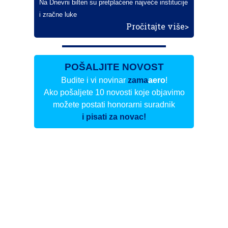
Na Dnevni bilten su pretplaćene najveće institucije
i zračne luke
Pročitajte više>
POŠALJITE NOVOST
Budite i vi novinar
zama
aero
!
Ako pošaljete 10 novosti koje objavimo
možete postati honorarni suradnik
i pisati za novac!
Info
Pretplata na dnevne biltene
Update