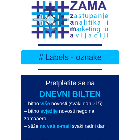
# Labels - oznake
Pretplatite se na
DNEVNI BILTEN
– bitno
više
novosti (svaki dan >15)
– bitno
svježije
novosti nego na
zamaaero
– stiže
na vaš e-mail
svaki radni dan