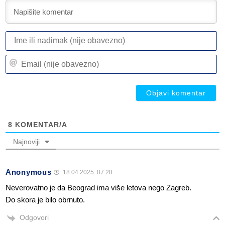
I
ili
n
Em
(n
(n
ob
ob
8
KOMENTAR/A
Najnoviji
Anonymous
18.04.2025. 07:28
Neverovatno je da Beograd ima više letova nego Zagreb.
Do skora je bilo obrnuto.
Odgovori