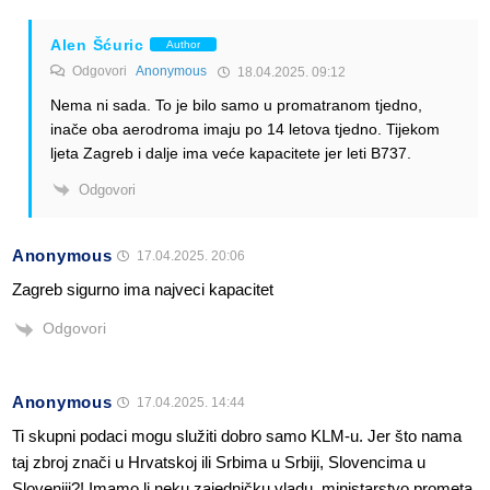
Alen Šćuric
Author
Odgovori
Anonymous
18.04.2025. 09:12
Nema ni sada. To je bilo samo u promatranom tjedno,
inače oba aerodroma imaju po 14 letova tjedno. Tijekom
ljeta Zagreb i dalje ima veće kapacitete jer leti B737.
Odgovori
Anonymous
17.04.2025. 20:06
Zagreb sigurno ima najveci kapacitet
Odgovori
Anonymous
17.04.2025. 14:44
Ti skupni podaci mogu služiti dobro samo KLM-u. Jer što nama
taj zbroj znači u Hrvatskoj ili Srbima u Srbiji, Slovencima u
Sloveniji?! Imamo li neku zajedničku vladu, ministarstvo prometa