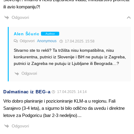
ili avio kompaniju?!
Odgovori
Alen Šćuric
Author
Odgovori
Anonymous
17.04.2025. 15:58
Stvarno ste to rekli? Ta tržišta nisu kompatibilna, nisu
konkurentna, putnici iz Slovenije i BiH ne putuju iz Zagreba,
putnici iz Zagreba ne putuju iz Ljubljane ili Beograda…?
Odgovori
Dalmatinac iz BEG-a
17.04.2025. 14:14
Vrlo dobro planiranje i pozicioniranje KLM-a u regionu. Fali
Sarajevo (3-4 leta), a sigurno bi bilo odlično da uvedu i direktne
letove za Podgoricu (bar 2-3 nedeljno)…
Odgovori