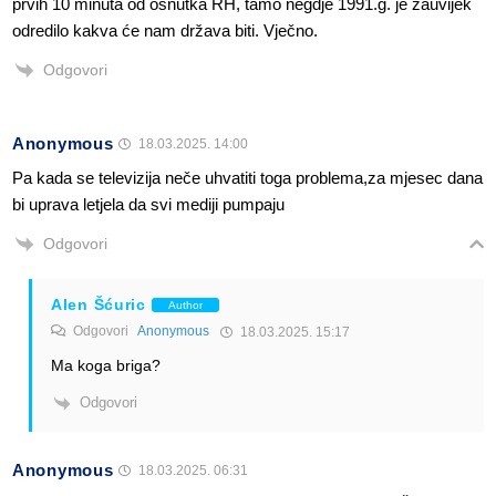
prvih 10 minuta od osnutka RH, tamo negdje 1991.g. je zauvijek
odredilo kakva će nam država biti. Vječno.
Odgovori
Anonymous
18.03.2025. 14:00
Pa kada se televizija neče uhvatiti toga problema,za mjesec dana
bi uprava letjela da svi mediji pumpaju
Odgovori
Alen Šćuric
Author
Odgovori
Anonymous
18.03.2025. 15:17
Ma koga briga?
Odgovori
Anonymous
18.03.2025. 06:31