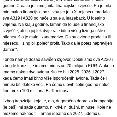
godine Croatia je izmuljarila financijsko izvješće. Pa je bila
minimalno financijski pozitivna jer je u X. mjesecu prodala
sve A319 i A320 po načelu sale & leaseback. U idealno
vrijeme. Na kraju godine, taman da to uđe u financijsko
izvješće, ali su joj tek dvije rate bitno višeg lizinga ušle u
bilancu, što je malo i zanemarivo. Da su avione prodali u III.
mjesecu, lizing bi „pojeo“ profit. Tako da je potez napravljen
„taman“.
I onda nam je došao savršen izgovor. Dobili smo dva A220 i
zbog te tranzicije imamo minus od 20 milijuna EUR. A ako to
imamo nakon dva aviona, što će biti 2025, 2026. i 2027.
kada ćemo imati bitno više isporučenih aviona. Tada će i
minusi biti daleko veći. Pa ćemo u ovih četiri godine natući
fino preko 100 milijuna EUR minusa.
I zbog tranzicije, koja je, eto, dugoročno dobra za kompaniju
(je baš), mi sada gutamo, ni krivi, ni dužni, minuse. Koje ne
možemo naknaditi. Taman idealno da 2027. uđemo u