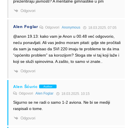
prezentiraju javnosti? A mentalne gimnastike u pm
Odgovori
Alen Foglar
Odgovori
Anonymous
18.03.2025. 07:05
@anon 19.13: kako vam je Anon u 00.48 već odgovorio,
neću ponavljati. Ali vas jedno moram pitati: gdje ste pročitali
da sam ja napisao da SVI 220 imaju te probleme te da ima
“općenito problem” sa korozijom? Stoga ste vi taj koji laže i
koji se služi spinovima. A zašto, to samo vi znate..
Odgovori
Alen Šćuric
Author
Odgovori
Alen Foglar
18.03.2025. 10:15
Sigurno se ne radi o samo 1-2 aviona. Ne bi se mediji
raspisali o tome.
Odgovori