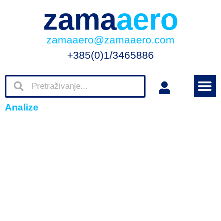
zama
aero
zamaaero@zamaaero.com
+385(0)1/3465886
Analize