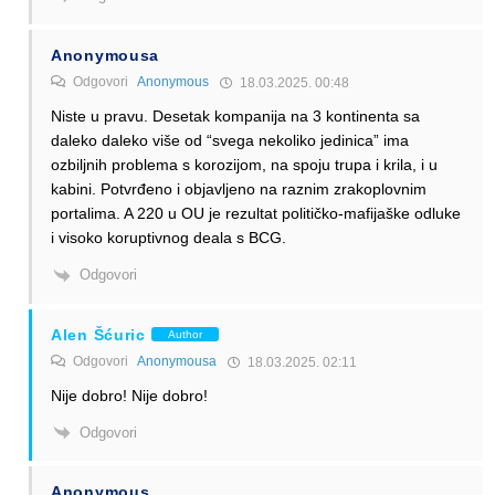
Anonymousa
Odgovori
Anonymous
18.03.2025. 00:48
Niste u pravu. Desetak kompanija na 3 kontinenta sa
daleko daleko više od “svega nekoliko jedinica” ima
ozbiljnih problema s korozijom, na spoju trupa i krila, i u
kabini. Potvrđeno i objavljeno na raznim zrakoplovnim
portalima. A 220 u OU je rezultat političko-mafijaške odluke
i visoko koruptivnog deala s BCG.
Odgovori
Alen Šćuric
Author
Odgovori
Anonymousa
18.03.2025. 02:11
Nije dobro! Nije dobro!
Odgovori
Anonymous