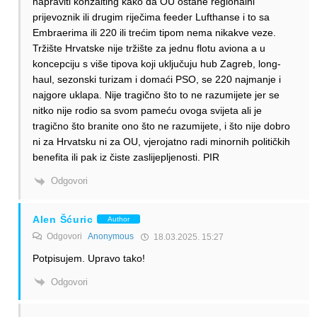
napraviti konzalting kako da OU ostane regionalni
prijevoznik ili drugim riječima feeder Lufthanse i to sa
Embraerima ili 220 ili trećim tipom nema nikakve veze.
Tržište Hrvatske nije tržište za jednu flotu aviona a u
koncepciju s više tipova koji uključuju hub Zagreb, long-
haul, sezonski turizam i domaći PSO, se 220 najmanje i
najgore uklapa. Nije tragično što to ne razumijete jer se
nitko nije rodio sa svom pameću ovoga svijeta ali je
tragično što branite ono što ne razumijete, i što nije dobro
ni za Hrvatsku ni za OU, vjerojatno radi minornih političkih
benefita ili pak iz čiste zaslijepljenosti. PIR
Odgovori
Alen Šćuric
Author
Odgovori
Anonymous
18.03.2025. 15:27
Potpisujem. Upravo tako!
Odgovori