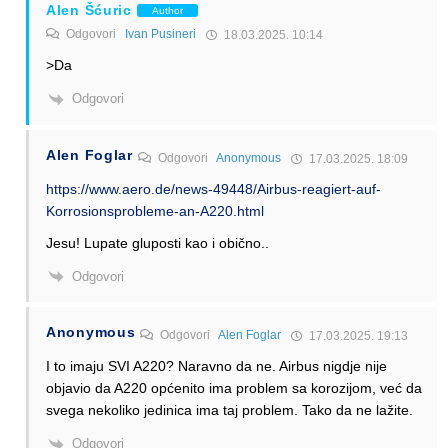
Alen Šćuric
Author
Odgovori
Ivan Pusineri
18.03.2025. 10:14
>Da
Odgovori
Alen Foglar
Odgovori
Anonymous
17.03.2025. 18:09
https://www.aero.de/news-49448/Airbus-reagiert-auf-
Korrosionsprobleme-an-A220.html
Jesu! Lupate gluposti kao i obično..
Odgovori
Anonymous
Odgovori
Alen Foglar
17.03.2025. 19:13
I to imaju SVI A220? Naravno da ne. Airbus nigdje nije
objavio da A220 općenito ima problem sa korozijom, već da
svega nekoliko jedinica ima taj problem. Tako da ne lažite.
Odgovori