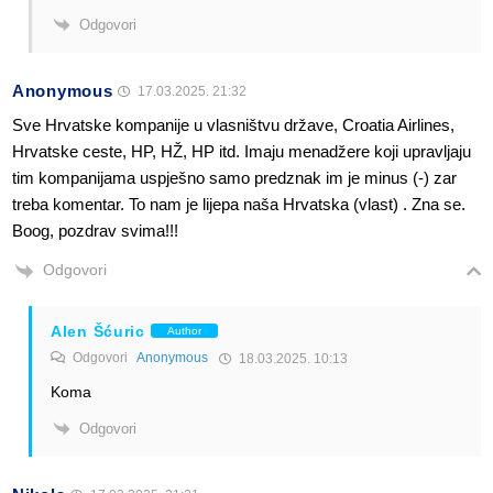
Odgovori
Anonymous
17.03.2025. 21:32
Sve Hrvatske kompanije u vlasništvu države, Croatia Airlines,
Hrvatske ceste, HP, HŽ, HP itd. Imaju menadžere koji upravljaju
tim kompanijama uspješno samo predznak im je minus (-) zar
treba komentar. To nam je lijepa naša Hrvatska (vlast) . Zna se.
Boog, pozdrav svima!!!
Odgovori
Alen Šćuric
Author
Odgovori
Anonymous
18.03.2025. 10:13
Koma
Odgovori