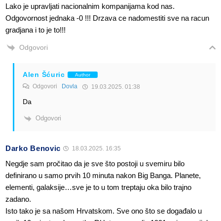
Lako je upravljati nacionalnim kompanijama kod nas.
Odgovornost jednaka -0 !!! Drzava ce nadomestiti sve na racun
gradjana i to je to!!!
Odgovori
Alen Šćuric
Author
Odgovori
Dovla
19.03.2025. 01:38
Da
Odgovori
Darko Benovic
18.03.2025. 16:35
Negdje sam pročitao da je sve što postoji u svemiru bilo
definirano u samo prvih 10 minuta nakon Big Banga. Planete,
elementi, galaksije…sve je to u tom treptaju oka bilo trajno
zadano.
Isto tako je sa našom Hrvatskom. Sve ono što se događalo u