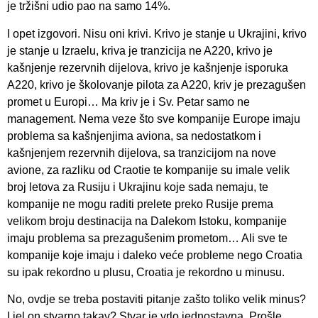
je tržišni udio pao na samo 14%.
I opet izgovori. Nisu oni krivi. Krivo je stanje u Ukrajini, krivo
je stanje u Izraelu, kriva je tranzicija ne A220, krivo je
kašnjenje rezervnih dijelova, krivo je kašnjenje isporuka
A220, krivo je školovanje pilota za A220, kriv je prezagušen
promet u Europi… Ma kriv je i Sv. Petar samo ne
management. Nema veze što sve kompanije Europe imaju
problema sa kašnjenjima aviona, sa nedostatkom i
kašnjenjem rezervnih dijelova, sa tranzicijom na nove
avione, za razliku od Craotie te kompanije su imale velik
broj letova za Rusiju i Ukrajinu koje sada nemaju, te
kompanije ne mogu raditi prelete preko Rusije prema
velikom broju destinacija na Dalekom Istoku, kompanije
imaju problema sa prezagušenim prometom… Ali sve te
kompanije koje imaju i daleko veće probleme nego Croatia
su ipak rekordno u plusu, Croatia je rekordno u minusu.
No, ovdje se treba postaviti pitanje zašto toliko velik minus?
I jel on stvarno takav? Stvar je vrlo jednostavna. Prošle