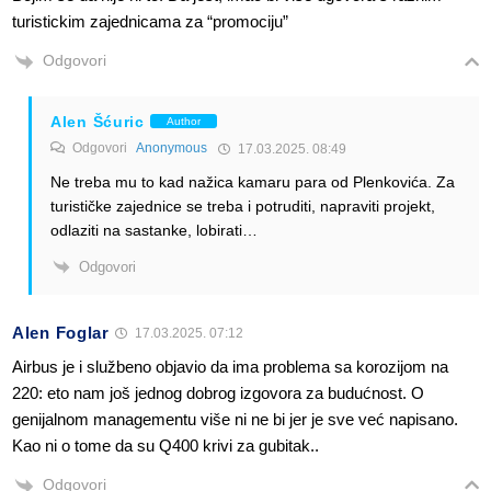
turistickim zajednicama za “promociju”
Odgovori
Alen Šćuric
Author
Odgovori
Anonymous
17.03.2025. 08:49
Ne treba mu to kad nažica kamaru para od Plenkovića. Za
turističke zajednice se treba i potruditi, napraviti projekt,
odlaziti na sastanke, lobirati…
Odgovori
Alen Foglar
17.03.2025. 07:12
Airbus je i službeno objavio da ima problema sa korozijom na
220: eto nam još jednog dobrog izgovora za budućnost. O
genijalnom managementu više ni ne bi jer je sve već napisano.
Kao ni o tome da su Q400 krivi za gubitak..
Odgovori