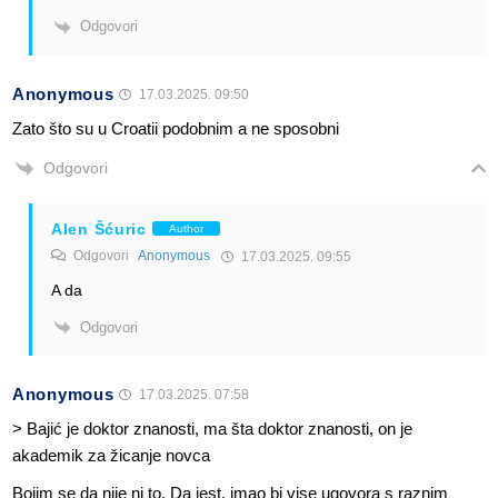
Odgovori
Anonymous
17.03.2025. 09:50
Zato što su u Croatii podobnim a ne sposobni
Odgovori
Alen Šćuric
Author
Odgovori
Anonymous
17.03.2025. 09:55
A da
Odgovori
Anonymous
17.03.2025. 07:58
> Bajić je doktor znanosti, ma šta doktor znanosti, on je
akademik za žicanje novca
Bojim se da nije ni to. Da jest, imao bi vise ugovora s raznim