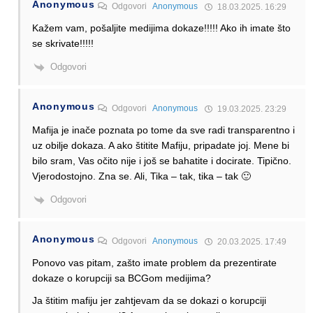
Anonymous
Odgovori
Anonymous
18.03.2025. 16:29
Kažem vam, pošaljite medijima dokaze!!!!! Ako ih imate što
se skrivate!!!!!
Odgovori
Anonymous
Odgovori
Anonymous
19.03.2025. 23:29
Mafija je inače poznata po tome da sve radi transparentno i
uz obilje dokaza. A ako štitite Mafiju, pripadate joj. Mene bi
bilo sram, Vas očito nije i još se bahatite i docirate. Tipično.
Vjerodostojno. Zna se. Ali, Tika – tak, tika – tak 🙂
Odgovori
Anonymous
Odgovori
Anonymous
20.03.2025. 17:49
Ponovo vas pitam, zašto imate problem da prezentirate
dokaze o korupciji sa BCGom medijima?
Ja štitim mafiju jer zahtjevam da se dokazi o korupciji