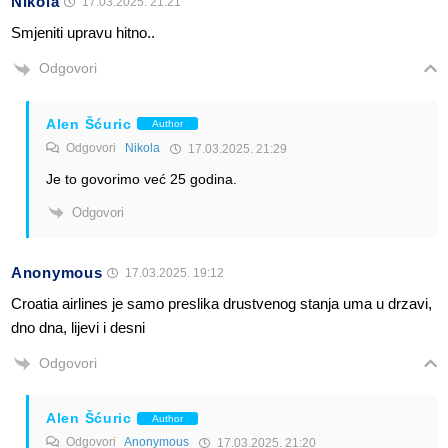
Nikola
17.03.2025. 21:21
Smjeniti upravu hitno..
Odgovori
Alen Šćuric
Author
Odgovori
Nikola
17.03.2025. 21:29
Je to govorimo već 25 godina.
Odgovori
Anonymous
17.03.2025. 19:12
Croatia airlines je samo preslika drustvenog stanja uma u drzavi,
dno dna, lijevi i desni
Odgovori
Alen Šćuric
Author
Odgovori
Anonymous
17.03.2025. 21:20