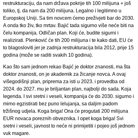
restrukturaciju, da nam država pokrije tih 100 milijuna + još
toliko, tj. da nam da 200 milijuna. Legalno i legitimno u
Europskoj Uniji. Sa tim novcem ćemo preživjeti bar do 2030.
A onda tko živ, tko mrtav. Bajić tada sigurno više neće biti na
čelu kompanija. Odličan plan. Koji će, budite sigurni i
realizirati. Plenković će tih 200 milijuna i te kako dati, EU će
to blagosloviti jer je zadnja restrukturacija bila 2012, prije 15
godina (može se raditi svakih 10 godina).
Kao što sam jednom rekao Bajić je doktor znanosti, ma šta
doktor znanosti, on je akademik za žicanje novca. A ovaj
višegodišnji plan, priprema za isti u 2023. i provedba od
2024. do 2027. mu je briljantan plan, najbolji do sada. Koja
legenda. I svi sretni i veseli, kompanija će do 2030. sigurno i
mirno egzistirati bez puno lelujanja, sa daljim padom
tržišnog udjela. Koga briga! Ona će progutati 200 milijuna
EUR novaca poreznih obveznika. I opet koga briga! Svi
sretni i veseli, javnost to neće ni primijetiti i pojeo još jednom
vuk magare.