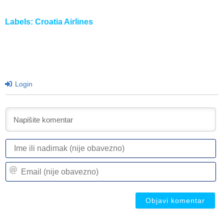
Labels:
Croatia Airlines
Login
I
ili
n
Em
(n
(n
ob
ob