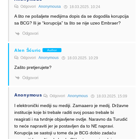
Odgovori
Anonymousa
18.03.2025. 10:24
A što ne pošaljete medijima dopis da se dogodila korupcija
sa BCG? Ili je “korupcija” ta što se nije uzeo Embraer?
Odgovori
Alen Šćuric
Author
Odgovori
Anonymous
18.03.2025. 10:29
Zašto pretjerujete?
Odgovori
Anonymous
Odgovori
Anonymous
18.03.2025. 15:09
I elektronički mediji su mediji. Zamaaero je medij. Državne
institucije koje bi trebale raditi svoj posao trebale bi
reagirati i na tvrdnje objavljene ovdje. Naravno da Turudić
to neće napraviti jer je postavljen da to NE napravi.
Korupcija se sastoji u tome da je BCG dobio zadaću