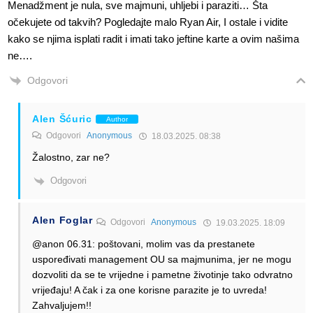
Menadžment je nula, sve majmuni, uhljebi i paraziti… Šta
očekujete od takvih? Pogledajte malo Ryan Air, I ostale i vidite
kako se njima isplati radit i imati tako jeftine karte a ovim našima
ne….
Odgovori
Alen Šćuric
Author
Odgovori
Anonymous
18.03.2025. 08:38
Žalostno, zar ne?
Odgovori
Alen Foglar
Odgovori
Anonymous
19.03.2025. 18:09
@anon 06.31: poštovani, molim vas da prestanete
uspoređivati management OU sa majmunima, jer ne mogu
dozvoliti da se te vrijedne i pametne životinje tako odvratno
vrijeđaju! A čak i za one korisne parazite je to uvreda!
Zahvaljujem!!