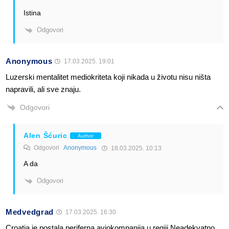
Istina
Odgovori
Anonymous
17.03.2025. 19:01
Luzerski mentalitet mediokriteta koji nikada u životu nisu ništa
napravili, ali sve znaju.
Odgovori
Alen Šćuric
Author
Odgovori
Anonymous
18.03.2025. 10:13
A da
Odgovori
Medvedgrad
17.03.2025. 16:30
Croatia je postala periferna aviokompanija u regiji.Neadekvatno