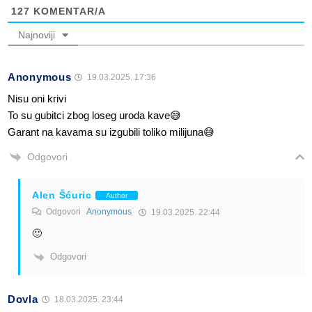
127
KOMENTAR/A
Najnoviji
Anonymous
19.03.2025. 17:36
Nisu oni krivi
To su gubitci zbog loseg uroda kave😅
Garant na kavama su izgubili toliko milijuna😅
Odgovori
Alen Šćuric
Author
Odgovori
Anonymous
19.03.2025. 22:44
🙂
Odgovori
Dovla
18.03.2025. 23:44