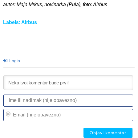
autor: Maja Mrkus, novinarka (Pula), foto: Airbus
Labels:
Airbus
Login
I
ili
n
Em
(n
(n
ob
ob