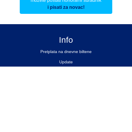
možete postati honorarni suradnik
i pisati za novac!
Info
Pretplata na dnevne biltene
Update
O nama
Kontakt
Impressum
Privacy Policy
Pratite nas