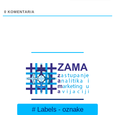
0
KOMENTAR/A
# Labels - oznake