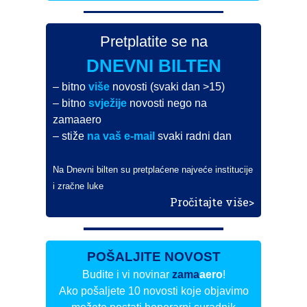
Pretplatite se na
DNEVNI BILTEN
– bitno
više
novosti (svaki dan >15)
– bitno
svježije
novosti nego na
zamaaero
– stiže
na vaš e-mail
svaki radni dan
Na Dnevni bilten su pretplaćene najveće institucije
i zračne luke
Pročitajte više>
POŠALJITE NOVOST
Budite i vi novinar
zama
aero
!
Ako pošaljete 10 novosti koje objavimo