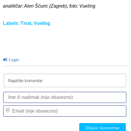
analitičar: Alen Šćuric (Zagreb), foto: Vueling
Labels:
Tivat
,
Vueling
Login
I
ili
n
Em
(n
(n
ob
ob