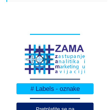
# Labels - oznake
Pretplatite se na