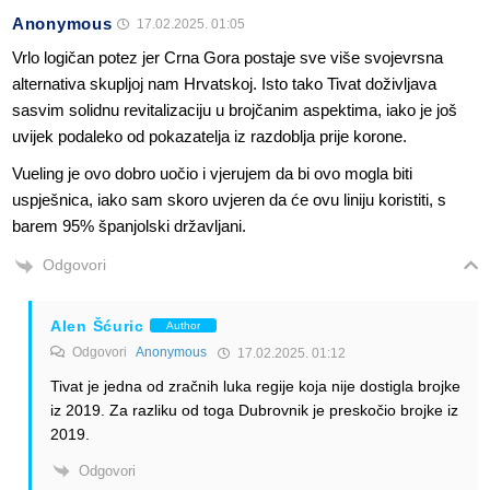
Anonymous
17.02.2025. 01:05
Vrlo logičan potez jer Crna Gora postaje sve više svojevrsna
alternativa skupljoj nam Hrvatskoj. Isto tako Tivat doživljava
sasvim solidnu revitalizaciju u brojčanim aspektima, iako je još
uvijek podaleko od pokazatelja iz razdoblja prije korone.
Vueling je ovo dobro uočio i vjerujem da bi ovo mogla biti
uspješnica, iako sam skoro uvjeren da će ovu liniju koristiti, s
barem 95% španjolski državljani.
Odgovori
Alen Šćuric
Author
Odgovori
Anonymous
17.02.2025. 01:12
Tivat je jedna od zračnih luka regije koja nije dostigla brojke
iz 2019. Za razliku od toga Dubrovnik je preskočio brojke iz
2019.
Odgovori