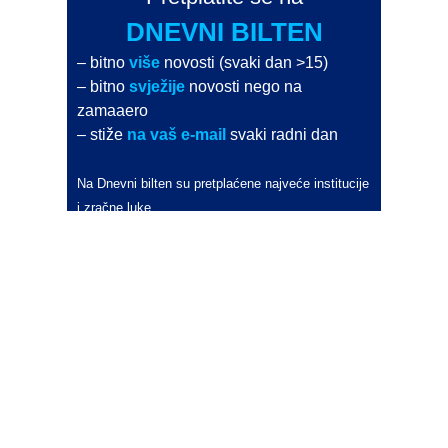
DNEVNI BILTEN
– bitno
više
novosti (svaki dan >15)
– bitno
svježije
novosti nego na
zamaaero
– stiže
na vaš e-mail
svaki radni dan
Na Dnevni bilten su pretplaćene najveće institucije
i zračne luke
Pročitajte više>
POŠALJITE NOVOST
Budite i vi novinar
zama
aero
!
Ako pošaljete 10 novosti koje objavimo
možete postati honorarni suradnik
i pisati za novac!