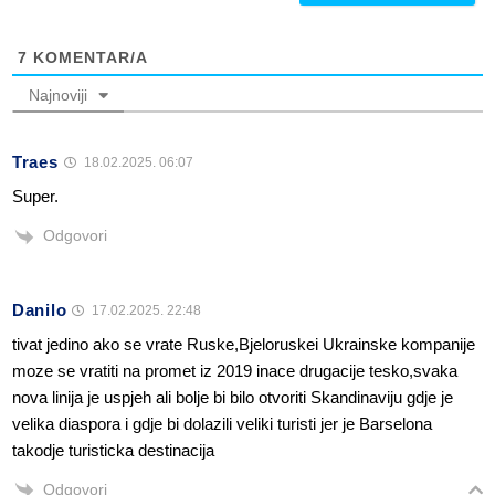
7
KOMENTAR/A
Najnoviji
Traes
18.02.2025. 06:07
Super.
Odgovori
Danilo
17.02.2025. 22:48
tivat jedino ako se vrate Ruske,Bjeloruskei Ukrainske kompanije
moze se vratiti na promet iz 2019 inace drugacije tesko,svaka
nova linija je uspjeh ali bolje bi bilo otvoriti Skandinaviju gdje je
velika diaspora i gdje bi dolazili veliki turisti jer je Barselona
takodje turisticka destinacija
Odgovori