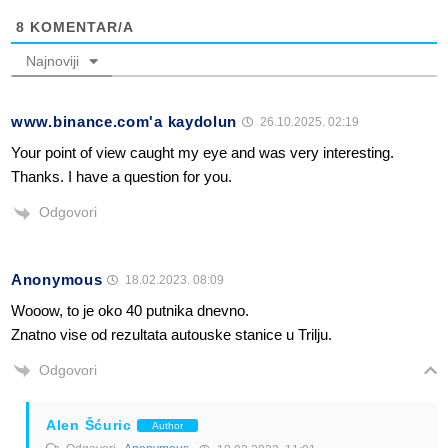
8
KOMENTAR/A
Najnoviji
www.binance.com'a kaydolun
26.10.2025. 02:19
Your point of view caught my eye and was very interesting.
Thanks. I have a question for you.
Odgovori
Anonymous
18.02.2023. 08:09
Wooow, to je oko 40 putnika dnevno.
Znatno vise od rezultata autouske stanice u Trilju.
Odgovori
Alen Šćuric
Author