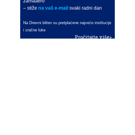
zamaaero
– stiže
na vaš e-mail
svaki radni dan
Na Dnevni bilten su pretplaćene najveće institucije
i zračne luke
Pročitajte više>
POŠALJITE NOVOST
Budite i vi novinar
zama
aero
!
Ako pošaljete 10 novosti koje objavimo
možete postati honorarni suradnik
i pisati za novac!
Info