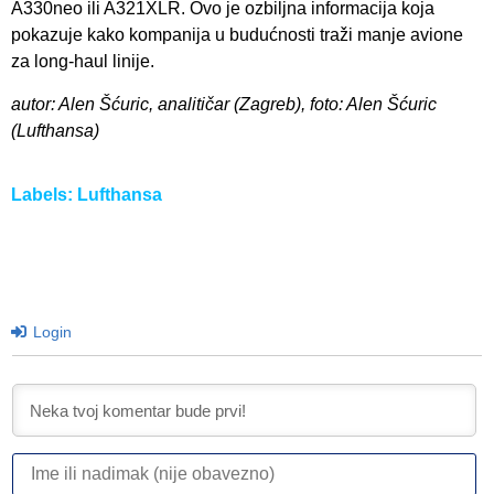
A330neo ili A321XLR. Ovo je ozbiljna informacija koja
pokazuje kako kompanija u budućnosti traži manje avione
za long-haul linije.
autor: Alen Šćuric, analitičar (Zagreb), foto: Alen Šćuric
(Lufthansa)
Labels:
Lufthansa
Login
I
ili