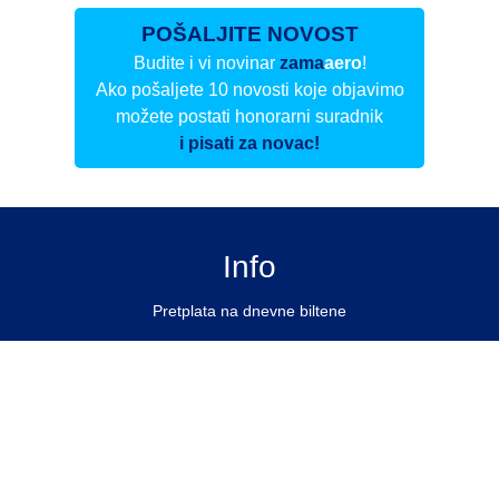
POŠALJITE NOVOST
Budite i vi novinar
zama
aero
!
Ako pošaljete 10 novosti koje objavimo
možete postati honorarni suradnik
i pisati za novac!
Info
Pretplata na dnevne biltene
Update
O nama
Kontakt
Impressum