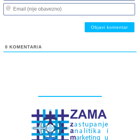
n
Em
(n
(n
ob
ob
0
KOMENTAR/A