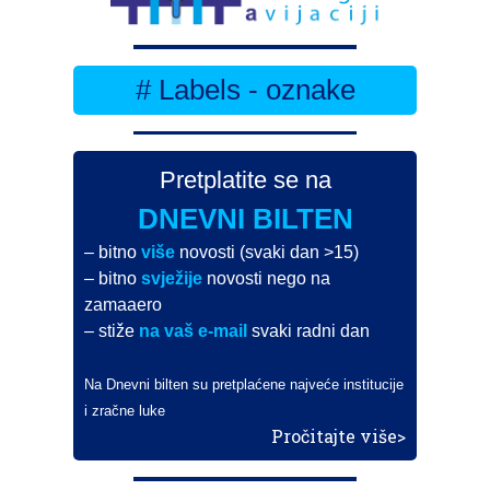
# Labels - oznake
Pretplatite se na
DNEVNI BILTEN
– bitno
više
novosti (svaki dan >15)
– bitno
svježije
novosti nego na
zamaaero
– stiže
na vaš e-mail
svaki radni dan
Na Dnevni bilten su pretplaćene najveće institucije
i zračne luke
Pročitajte više>