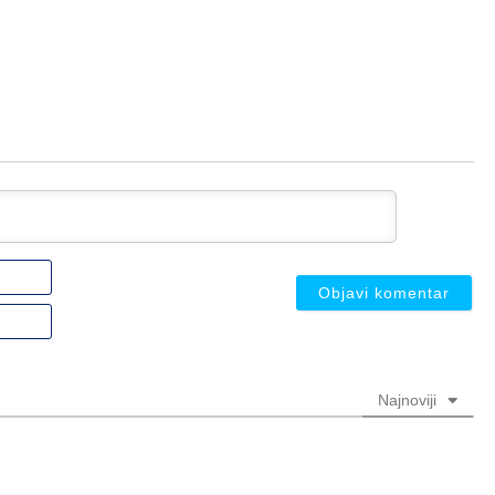
Ime
ili
nadimak
Email
(nije
(nije
obavezno)
obavezno)
Najnoviji