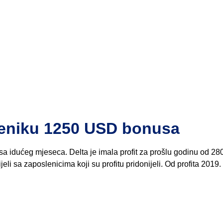
leniku 1250 USD bonusa
 idućeg mjeseca. Delta je imala profit za prošlu godinu od 28
eli sa zaposlenicima koji su profitu pridonijeli. Od profita 2019.