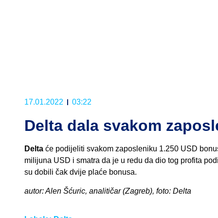
17.01.2022
03:22
Delta dala svakom zapos
Delta
će podijeliti svakom zaposleniku 1.250 USD bonusa
milijuna USD i smatra da je u redu da dio tog profita podij
su dobili čak dvije plaće bonusa.
autor: Alen Šćuric, analitičar (Zagreb), foto: Delta