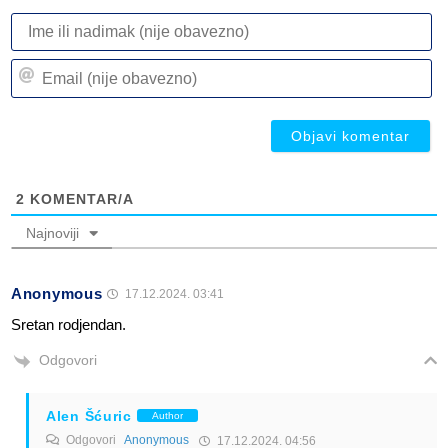
I
ili
n
Em
(n
(n
ob
ob
2
KOMENTAR/A
Najnoviji
Anonymous
17.12.2024. 03:41
Sretan rodjendan.
Odgovori
Alen Šćuric
Author
Odgovori
Anonymous
17.12.2024. 04:56