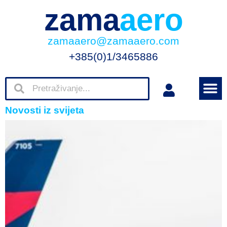
zama
aero
zamaaero@zamaaero.com
+385(0)1/3465886
Novosti iz svijeta