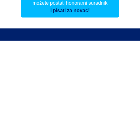
možete postati honorarni suradnik
i pisati za novac!
Info
Pretplata na dnevne biltene
Update
O nama
Kontakt
Impressum
Privacy Policy