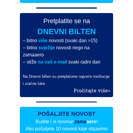
Pretplatite se na
DNEVNI BILTEN
– bitno
više
novosti (svaki dan >15)
– bitno
svježije
novosti nego na
zamaaero
– stiže
na vaš e-mail
svaki radni dan
Na Dnevni bilten su pretplaćene najveće institucije
i zračne luke
Pročitajte više>
POŠALJITE NOVOST
Budite i vi novinar
zama
aero
!
Ako pošaljete 10 novosti koje objavimo