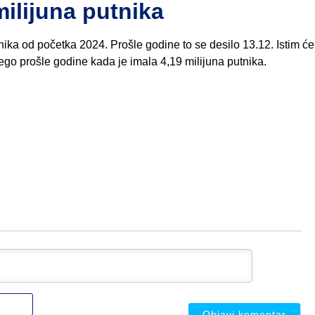
milijuna putnika
tnika od početka 2024. Prošle godine to se desilo 13.12. Istim ć
ego prošle godine kada je imala 4,19 milijuna putnika.
Ime
ili