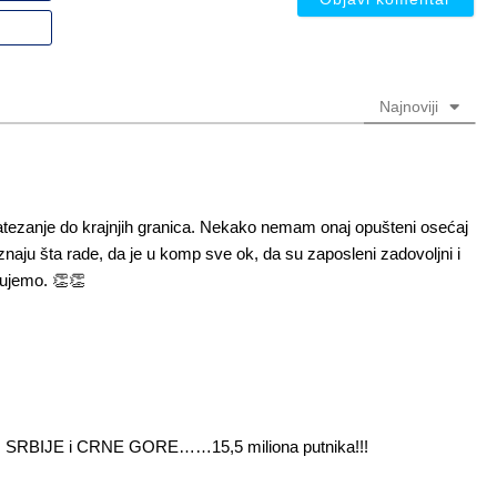
nadimak
Email
(nije
(nije
obavezno)
obavezno)
Najnoviji
natezanje do krajnjih granica. Nekako nemam onaj opušteni osećaj
naju šta rade, da je u komp sve ok, da su zaposleni zadovoljni i
rujemo. 👏👏
 tj. SRBIJE i CRNE GORE……15,5 miliona putnika!!!