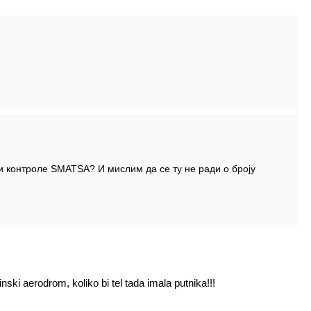
ни контроле SMATSA? И мислим да се ту не ради о броју
inski aerodrom, koliko bi tel tada imala putnika!!!