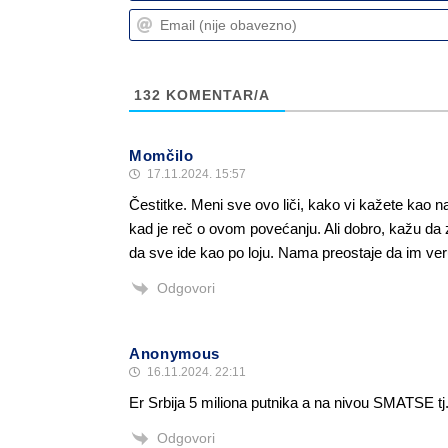
132
KOMENTAR/A
Momčilo
17.11.2024. 15:57
Čestitke. Meni sve ovo liči, kako vi kažete kao 
kad je reč o ovom povećanju. Ali dobro, kažu da z
da sve ide kao po loju. Nama preostaje da im ve
Odgovori
Anonymous
16.11.2024. 22:11
Er Srbija 5 miliona putnika a na nivou SMATSE
Odgovori