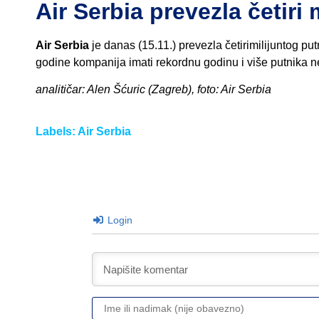
Air Serbia prevezla četiri 
Air Serbia
je danas (15.11.) prevezla četirimilijuntog pu
godine kompanija imati rekordnu godinu i više putnika n
analitičar: Alen Šćuric (Zagreb), foto: Air Serbia
Labels:
Air Serbia
Login