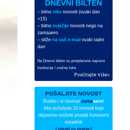
DNEVNI BILTEN
– bitno
više
novosti (svaki dan
>15)
– bitno
svježije
novosti nego na
zamaaero
– stiže
na vaš e-mail
svaki radni
dan
Na Dnevni bilten su pretplaćene najveće
institucije i zračne luke
Pročitajte više>
POŠALJITE NOVOST
Budite i vi novinar
zama
aero
!
Ako pošaljete 10 novosti koje
objavimo možete postati honorarni
suradnik
i pisati za novac!