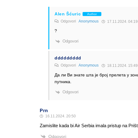
Alen Šćuric
Author
Odgovori
Anonymous
17.11.2024. 04:19
?
Odgovori
ddddddddd
Odgovori
Anonymous
18.11.2024. 15:49
Да ли Ви знате шта је број прелета у зо
путника.
Odgovori
Prn
16.11.2024. 20:50
Zamislite kada bi Air Serbia imala pristup na Prišt
Odgovori