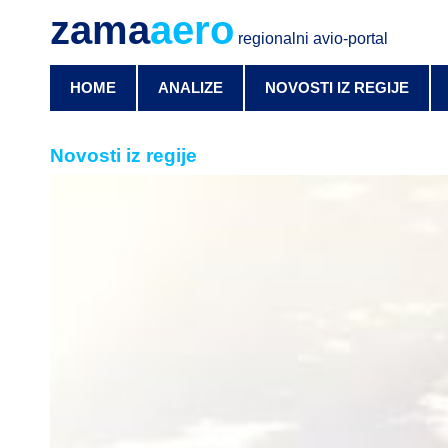
zama
aero
regionalni avio-portal
HOME
ANALIZE
NOVOSTI IZ REGIJE
Novosti iz regije