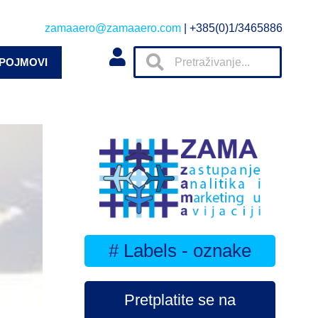
zamaaero@zamaaero.com
| +385(0)1/3465886
 POJMOVI
# Labels - oznake
Pretplatite se na