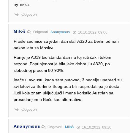
путника.
Odgovori
Miloš
Odgovori
Anonymous
16.10.2022. 09:06
Prošle sedmice su jedan dan slali A320 za Berlin odmah
nakon leta za Moskvu.
Ranije je A319 bio standardan na toj ruti čak i tokom
sezone. Popunjenost je bila jako dobra i u A320, po
slobodnoj proceni 80-90%.
Inače u avgustu kada sam putovao, 3 nedelje unapred su
svi letovi za Berlin iz Beograda bili rasprodati pa je dosta
ljudi koje znam uključujući i mene koristilo Austrian sa
presedanjem u Beču kao alternativu.
Odgovori
Anonymous
Odgovori
Miloš
16.10.2022. 09:16