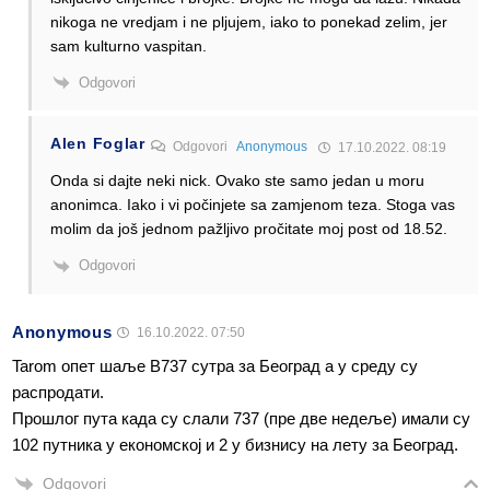
nikoga ne vredjam i ne pljujem, iako to ponekad zelim, jer
sam kulturno vaspitan.
Odgovori
Alen Foglar
Odgovori
Anonymous
17.10.2022. 08:19
Onda si dajte neki nick. Ovako ste samo jedan u moru
anonimca. Iako i vi počinjete sa zamjenom teza. Stoga vas
molim da još jednom pažljivo pročitate moj post od 18.52.
Odgovori
Anonymous
16.10.2022. 07:50
Tarom опет шаље В737 сутра за Београд а у среду су
распродати.
Прошлог пута када су слали 737 (пре две недеље) имали су
102 путника у економској и 2 у бизнису на лету за Београд.
Odgovori