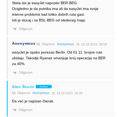
Steta sto je easyJet napustio BER-BEG.
Ocigledno je da putnika ima ali da easyJet ima svoje
interne probleme kad toliko dobrih ruta gasi.
Isti je slucaj i sa BSL-BEG od sledeceg maja.
Odgovori
Anonymous
Odgovori
Anonymous
16.10.2022. 09:50
easyJet je opako porezao Berlin. Od 01.11. brojne rute
ukidaju. Takodje Ryanair smanjuje broj operacija na BER
za 40%.
Odgovori
Alen Šćuric
Author
Odgovori
Anonymous
16.10.2022. 10:30
Da već je napisan članak.
Odgovori