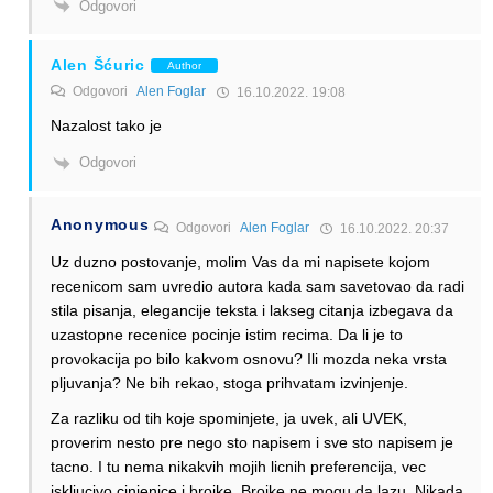
Odgovori
Alen Šćuric
Author
Odgovori
Alen Foglar
16.10.2022. 19:08
Nazalost tako je
Odgovori
Anonymous
Odgovori
Alen Foglar
16.10.2022. 20:37
Uz duzno postovanje, molim Vas da mi napisete kojom
recenicom sam uvredio autora kada sam savetovao da radi
stila pisanja, elegancije teksta i lakseg citanja izbegava da
uzastopne recenice pocinje istim recima. Da li je to
provokacija po bilo kakvom osnovu? Ili mozda neka vrsta
pljuvanja? Ne bih rekao, stoga prihvatam izvinjenje.
Za razliku od tih koje spominjete, ja uvek, ali UVEK,
proverim nesto pre nego sto napisem i sve sto napisem je
tacno. I tu nema nikakvih mojih licnih preferencija, vec
iskljucivo cinjenice i brojke. Brojke ne mogu da lazu. Nikada