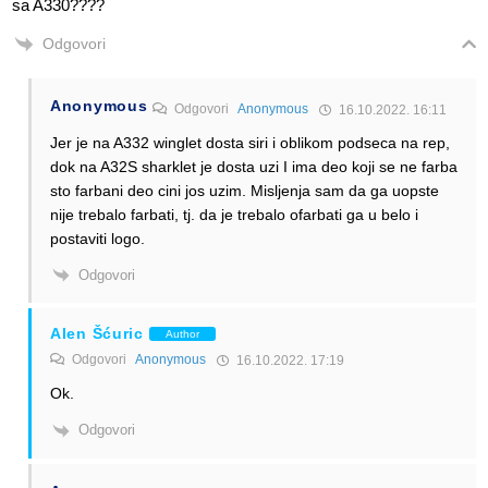
sa A330????
Odgovori
Anonymous
Odgovori
Anonymous
16.10.2022. 16:11
Jer je na A332 winglet dosta siri i oblikom podseca na rep,
dok na A32S sharklet je dosta uzi I ima deo koji se ne farba
sto farbani deo cini jos uzim. Misljenja sam da ga uopste
nije trebalo farbati, tj. da je trebalo ofarbati ga u belo i
postaviti logo.
Odgovori
Alen Šćuric
Author
Odgovori
Anonymous
16.10.2022. 17:19
Ok.
Odgovori