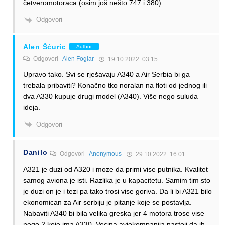
četveromotoraca (osim još nešto 747 i 380)…
Odgovori
Alen Šćuric
Author
Odgovori
Alen Foglar
19.10.2022. 03:15
Upravo tako. Svi se rješavaju A340 a Air Serbia bi ga
trebala pribaviti? Konačno tko noralan na floti od jednog ili
dva A330 kupuje drugi model (A340). Više nego suluda
ideja.
Odgovori
Danilo
Odgovori
Anonymous
29.10.2022. 16:01
A321 je duzi od A320 i moze da primi vise putnika. Kvalitet
samog aviona je isti. Razlika je u kapacitetu. Samim tim sto
je duzi on je i tezi pa tako trosi vise goriva. Da li bi A321 bilo
ekonomican za Air serbiju je pitanje koje se postavlja.
Nabaviti A340 bi bila velika greska jer 4 motora trose vise
nego 2 koje ima A330. Vecina aviokompanija nastoji da ih