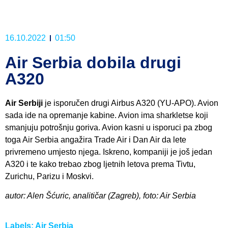
16.10.2022
01:50
Air Serbia dobila drugi
A320
Air Serbiji
je isporučen drugi Airbus A320 (YU-APO). Avion
sada ide na opremanje kabine. Avion ima sharkletse koji
smanjuju potrošnju goriva. Avion kasni u isporuci pa zbog
toga Air Serbia angažira Trade Air i Dan Air da lete
privremeno umjesto njega. Iskreno, kompaniji je još jedan
A320 i te kako trebao zbog ljetnih letova prema Tivtu,
Zurichu, Parizu i Moskvi.
autor: Alen Šćuric, analitičar (Zagreb), foto: Air Serbia
Labels:
Air Serbia