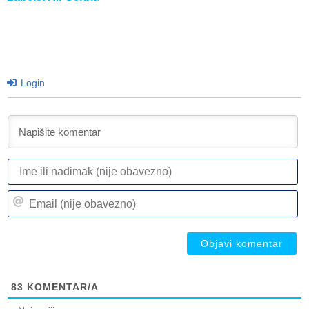
Login
I
ili
n
Em
(n
(n
ob
ob
83
KOMENTAR/A