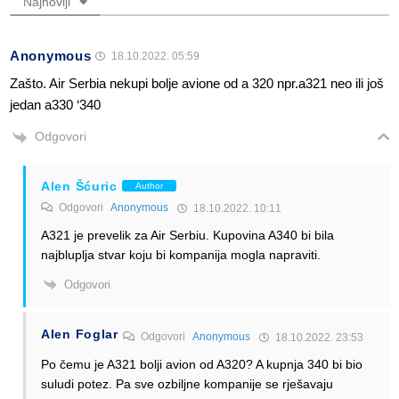
Najnoviji
Anonymous
18.10.2022. 05:59
Zašto. Air Serbia nekupi bolje avione od a 320 npr.a321 neo ili još
jedan a330 ‘340
Odgovori
Alen Šćuric
Author
Odgovori
Anonymous
18.10.2022. 10:11
A321 je prevelik za Air Serbiu. Kupovina A340 bi bila
najbluplja stvar koju bi kompanija mogla napraviti.
Odgovori
Alen Foglar
Odgovori
Anonymous
18.10.2022. 23:53
Po čemu je A321 bolji avion od A320? A kupnja 340 bi bio
suludi potez. Pa sve ozbiljne kompanije se rješavaju