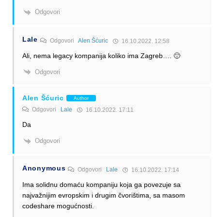
Odgovori
Lale
Odgovori
Alen Šćuric
16.10.2022. 12:58
Ali, nema legacy kompanija koliko ima Zagreb…. 🙂
Odgovori
Alen Šćuric
Author
Odgovori
Lale
16.10.2022. 17:11
Da
Odgovori
Anonymous
Odgovori
Lale
16.10.2022. 17:14
Ima solidnu domaću kompaniju koja ga povezuje sa
najvažnijim evropskim i drugim čvorištima, sa masom
codeshare mogućnosti.