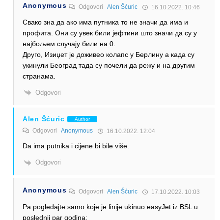
Anonymous
Odgovori
Alen Šćuric
16.10.2022. 10:46
Свако зна да ако има путника то не значи да има и
профита. Они су увек били јефтини што значи да су у
најбољем случају били на 0.
Друго, Изиџет је доживео колапс у Берлину а када су
укинули Београд тада су почели да режу и на другим
странама.
Odgovori
Alen Šćuric
Author
Odgovori
Anonymous
16.10.2022. 12:04
Da ima putnika i cijene bi bile više.
Odgovori
Anonymous
Odgovori
Alen Šćuric
17.10.2022. 10:03
Pa pogledajte samo koje je linije ukinuo easyJet iz BSL u
poslednji par godina: