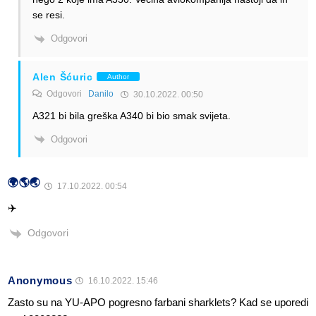
se resi.
Odgovori
Alen Šćuric
Author
Odgovori
Danilo
30.10.2022. 00:50
A321 bi bila greška A340 bi bio smak svijeta.
Odgovori
🌍🌎🌏
17.10.2022. 00:54
✈️
Odgovori
Anonymous
16.10.2022. 15:46
Zasto su na YU-APO pogresno farbani sharklets? Kad se uporedi