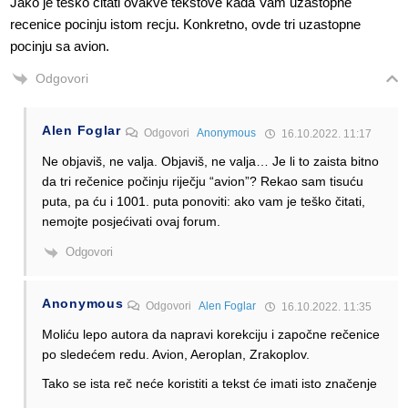
Jako je tesko citati ovakve tekstove kada Vam uzastopne
recenice pocinju istom recju. Konkretno, ovde tri uzastopne
pocinju sa avion.
Odgovori
Alen Foglar
Odgovori
Anonymous
16.10.2022. 11:17
Ne objaviš, ne valja. Objaviš, ne valja… Je li to zaista bitno
da tri rečenice počinju riječju “avion”? Rekao sam tisuću
puta, pa ću i 1001. puta ponoviti: ako vam je teško čitati,
nemojte posjećivati ovaj forum.
Odgovori
Anonymous
Odgovori
Alen Foglar
16.10.2022. 11:35
Moliću lepo autora da napravi korekciju i započne rečenice
po sledećem redu. Avion, Aeroplan, Zrakoplov.
Tako se ista reč neće koristiti a tekst će imati isto značenje