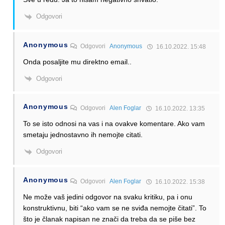
Odgovori
Anonymous
Odgovori
Anonymous
16.10.2022. 15:48
Onda posaljite mu direktno email..
Odgovori
Anonymous
Odgovori
Alen Foglar
16.10.2022. 13:35
To se isto odnosi na vas i na ovakve komentare. Ako vam
smetaju jednostavno ih nemojte citati.
Odgovori
Anonymous
Odgovori
Alen Foglar
16.10.2022. 15:38
Ne može vaš jedini odgovor na svaku kritiku, pa i onu
konstruktivnu, biti “ako vam se ne sviđa nemojte čitati”. To
što je članak napisan ne znači da treba da se piše bez