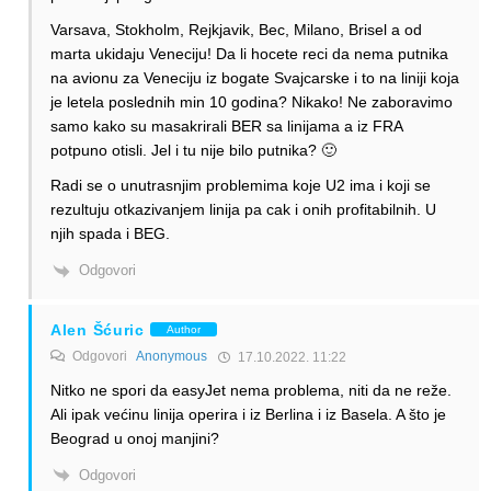
Varsava, Stokholm, Rejkjavik, Bec, Milano, Brisel a od
marta ukidaju Veneciju! Da li hocete reci da nema putnika
na avionu za Veneciju iz bogate Svajcarske i to na liniji koja
je letela poslednih min 10 godina? Nikako! Ne zaboravimo
samo kako su masakrirali BER sa linijama a iz FRA
potpuno otisli. Jel i tu nije bilo putnika? 🙂
Radi se o unutrasnjim problemima koje U2 ima i koji se
rezultuju otkazivanjem linija pa cak i onih profitabilnih. U
njih spada i BEG.
Odgovori
Alen Šćuric
Author
Odgovori
Anonymous
17.10.2022. 11:22
Nitko ne spori da easyJet nema problema, niti da ne reže.
Ali ipak većinu linija operira i iz Berlina i iz Basela. A što je
Beograd u onoj manjini?
Odgovori