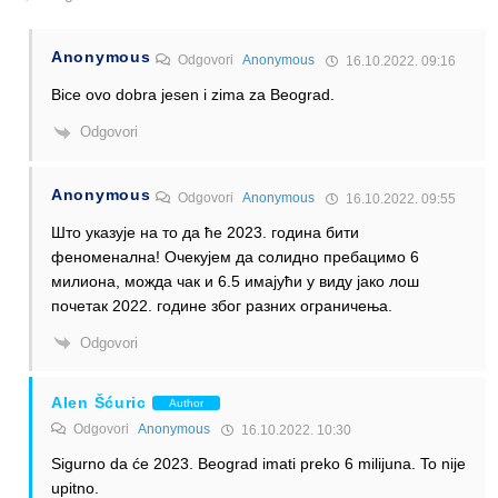
Anonymous
Odgovori
Anonymous
16.10.2022. 09:16
Bice ovo dobra jesen i zima za Beograd.
Odgovori
Anonymous
Odgovori
Anonymous
16.10.2022. 09:55
Што указује на то да ће 2023. година бити
феноменална! Очекујем да солидно пребацимо 6
милиона, можда чак и 6.5 имајући у виду јако лош
почетак 2022. године због разних ограничења.
Odgovori
Alen Šćuric
Author
Odgovori
Anonymous
16.10.2022. 10:30
Sigurno da će 2023. Beograd imati preko 6 milijuna. To nije
upitno.