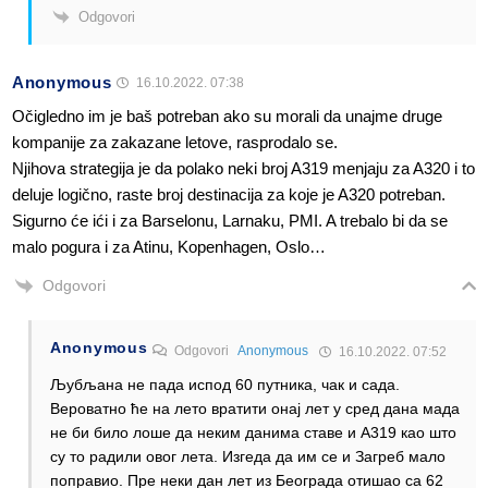
Odgovori
Anonymous
16.10.2022. 07:38
Očigledno im je baš potreban ako su morali da unajme druge
kompanije za zakazane letove, rasprodalo se.
Njihova strategija je da polako neki broj A319 menjaju za A320 i to
deluje logično, raste broj destinacija za koje je A320 potreban.
Sigurno će ići i za Barselonu, Larnaku, PMI. A trebalo bi da se
malo pogura i za Atinu, Kopenhagen, Oslo…
Odgovori
Anonymous
Odgovori
Anonymous
16.10.2022. 07:52
Љубљана не пада испод 60 путника, чак и сада.
Вероватно ће на лето вратити онај лет у сред дана мада
не би било лоше да неким данима ставе и А319 као што
су то радили овог лета. Изгеда да им се и Загреб мало
поправио. Пре неки дан лет из Београда отишао са 62