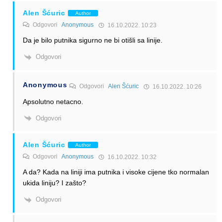
Alen Šćuric
Author
Odgovori
Anonymous
16.10.2022. 10:23
Da je bilo putnika sigurno ne bi otišli sa linije.
Odgovori
Anonymous
Odgovori
Alen Šćuric
16.10.2022. 10:26
Apsolutno netacno.
Odgovori
Alen Šćuric
Author
Odgovori
Anonymous
16.10.2022. 10:32
A da? Kada na liniji ima putnika i visoke cijene tko normalan
ukida liniju? I zašto?
Odgovori