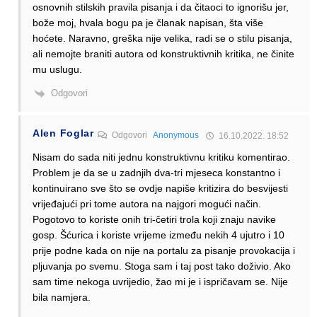
osnovnih stilskih pravila pisanja i da čitaoci to ignorišu jer,
bože moj, hvala bogu pa je članak napisan, šta više
hoćete. Naravno, greška nije velika, radi se o stilu pisanja,
ali nemojte braniti autora od konstruktivnih kritika, ne činite
mu uslugu.
Odgovori
Alen Foglar
Odgovori
Anonymous
16.10.2022. 18:52
Nisam do sada niti jednu konstruktivnu kritiku komentirao.
Problem je da se u zadnjih dva-tri mjeseca konstantno i
kontinuirano sve što se ovdje napiše kritizira do besvijesti
vrijeđajući pri tome autora na najgori mogući način.
Pogotovo to koriste onih tri-četiri trola koji znaju navike
gosp. Šćurica i koriste vrijeme između nekih 4 ujutro i 10
prije podne kada on nije na portalu za pisanje provokacija i
pljuvanja po svemu. Stoga sam i taj post tako doživio. Ako
sam time nekoga uvrijedio, žao mi je i ispričavam se. Nije
bila namjera.