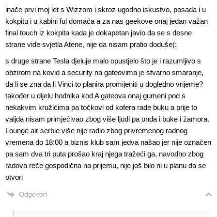
inače prvi moj let s Wizzom i skroz ugodno iskustvo, posada i u
kokpitu i u kabini ful domaća a za nas geekove onaj jedan važan
final touch iz kokpita kada je dokapetan javio da se s desne
strane vide svjetla Atene, nije da nisam pratio doduše(:
s druge strane Tesla djeluje malo opustjelo što je i razumljivo s
obzirom na kovid a security na gateovima je stvarno smaranje,
da li se zna da li Vinci to planira promijeniti u dogledno vrijeme?
također u dijelu hodnika kod A gateova onaj gumeni pod s
nekakvim kružićima pa točkovi od kofera rade buku a prije to
valjda nisam primjećivao zbog više ljudi pa onda i buke i žamora.
Lounge air serbie više nije radio zbog privremenog radnog
vremena do 18:00 a biznis klub sam jedva našao jer nije označen
pa sam dva tri puta prošao kraj njega tražeći ga, navodno zbog
radova reče gospodična na prijemu, nije još bilo ni u planu da se
otvori
Odgovori