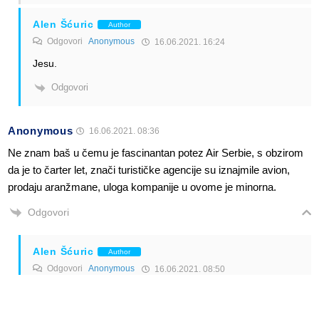
Alen Šćuric
Author
Odgovori
Anonymous
16.06.2021. 16:24
Jesu.
Odgovori
Anonymous
16.06.2021. 08:36
Ne znam baš u čemu je fascinantan potez Air Serbie, s obzirom
da je to čarter let, znači turističke agencije su iznajmile avion,
prodaju aranžmane, uloga kompanije u ovome je minorna.
Odgovori
Alen Šćuric
Author
Odgovori
Anonymous
16.06.2021. 08:50
Pa zato što Palma nije baš uobičajna linija za turiste iz
regije. Naraavno da su u prvom redu ovdje turističke