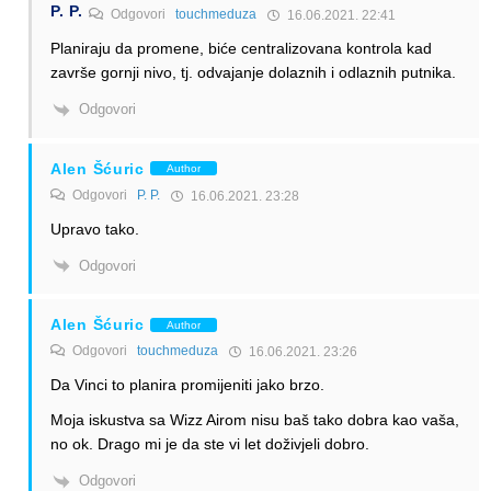
P. P.
Odgovori
touchmeduza
16.06.2021. 22:41
Planiraju da promene, biće centralizovana kontrola kad
završe gornji nivo, tj. odvajanje dolaznih i odlaznih putnika.
Odgovori
Alen Šćuric
Author
Odgovori
P. P.
16.06.2021. 23:28
Upravo tako.
Odgovori
Alen Šćuric
Author
Odgovori
touchmeduza
16.06.2021. 23:26
Da Vinci to planira promijeniti jako brzo.
Moja iskustva sa Wizz Airom nisu baš tako dobra kao vaša,
no ok. Drago mi je da ste vi let doživjeli dobro.
Odgovori