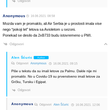
Odgovori
Anonymous
16.06.2021. 08:58
Mozda vam je promaklo, ali Air Serbia je u proslosti imala vise
nego “pokoji let” letova sa Avioletom u sezoni.
Ponekad se desilo da 2xB733 budu istovremeno u PMI.
Odgovori
Alen Šćuric
Author
Odgovori
Anonymous
16.06.2021. 09:15
Piše u tekstu da su imali letove za Palmu. Dakle nije mi
promaklo. No u Covidu-19 su prvenstveno imali letove za
Grčku, Tursku i Egipat.
Odgovori
Anonymous
Odgovori
Alen Šćuric
16.06.2021. 12:06