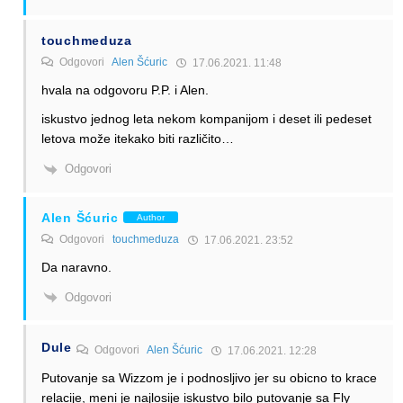
touchmeduza
Odgovori
Alen Šćuric
17.06.2021. 11:48
hvala na odgovoru P.P. i Alen.
iskustvo jednog leta nekom kompanijom i deset ili pedeset
letova može itekako biti različito…
Odgovori
Alen Šćuric
Author
Odgovori
touchmeduza
17.06.2021. 23:52
Da naravno.
Odgovori
Dule
Odgovori
Alen Šćuric
17.06.2021. 12:28
Putovanje sa Wizzom je i podnosljivo jer su obicno to krace
relacije, meni je najlosije iskustvo bilo putovanje sa Fly