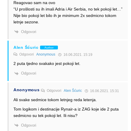
Reagovao sam na ovo
“U prošlosti su ih imali Adria i Air Serbia, no tek pokoji let…”
Nije bio pokoji let bilo ih je minimum 2x sedmicno tokom
letnje sezone.
Odgovori
Alen Šćuric
Author
Odgovori
Anonymous
16.06.2021. 15:19
2 puta tjedno svakako jest pokoji let.
Odgovori
Anonymous
Odgovori
Alen Šćuric
16.06.2021. 15:31
Ali svake sedmice tokom letnjeg reda letenja.
Tom logikom i destinacije Rynair-a iz ZAG koje ide 2 puta
sedmicno su tek pokoji let. Ili nisu?
Odgovori