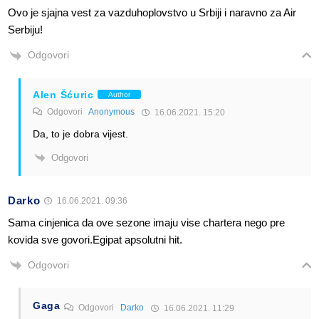
Ovo je sjajna vest za vazduhoplovstvo u Srbiji i naravno za Air
Serbiju!
Odgovori
Alen Šćuric
Author
Odgovori
Anonymous
16.06.2021. 15:20
Da, to je dobra vijest.
Odgovori
Darko
16.06.2021. 09:36
Sama cinjenica da ove sezone imaju vise chartera nego pre
kovida sve govori.Egipat apsolutni hit.
Odgovori
Gaga
Odgovori
Darko
16.06.2021. 11:29