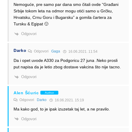
Nemoguće, pre samo par dana smo čitali ovde “Građani
Srbije tokom leta na odmor mogu otići samo u Grčku,
Hrvatsku, Crnu Goru i Bugarsku” a gomila čartera za
Tursku & Egipat 🙂
Odgovori
Darko
Odgovori
Gaga
16.06.2021. 11:54
Da i opet uvode A330 za Podgoricu 27 juna .Neko prosli
put napisa da je letio zbog dostave vakcina što nije tacno.
Odgovori
Alen Šćuric
Author
Odgovori
Darko
16.06.2021. 15:19
Ma kako god, to je ipak izuzetak taj let, a ne pravilo.
Odgovori