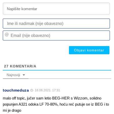
I
ili
n
Em
(n
(n
ob
ob
27
KOMENTAR/A
Najnoviji
touchmeduza
16.06.2021. 17:31
malo off topic, jučer sam letio BEG-HER s Wizzom, solidno
popunjen A321 odoka LF 70-80%, hoću reć putuje se iz BEG i to
mi je drago