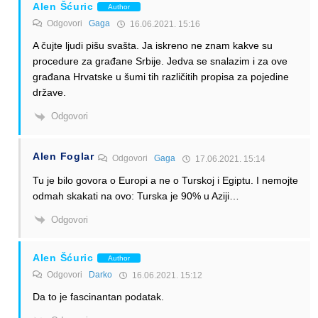
Alen Šćuric
Author
Odgovori
Gaga
16.06.2021. 15:16
A čujte ljudi pišu svašta. Ja iskreno ne znam kakve su
procedure za građane Srbije. Jedva se snalazim i za ove
građana Hrvatske u šumi tih različitih propisa za pojedine
države.
Odgovori
Alen Foglar
Odgovori
Gaga
17.06.2021. 15:14
Tu je bilo govora o Europi a ne o Turskoj i Egiptu. I nemojte
odmah skakati na ovo: Turska je 90% u Aziji…
Odgovori
Alen Šćuric
Author
Odgovori
Darko
16.06.2021. 15:12
Da to je fascinantan podatak.