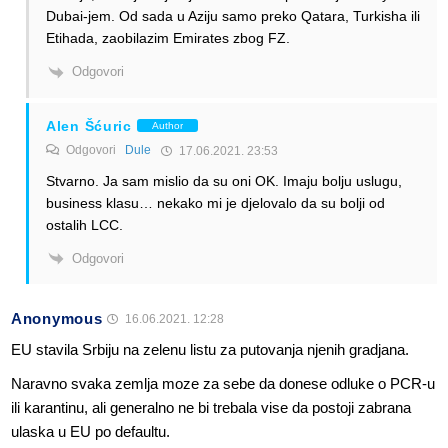
Dubai-jem. Od sada u Aziju samo preko Qatara, Turkisha ili
Etihada, zaobilazim Emirates zbog FZ.
Odgovori
Alen Šćuric
Author
Odgovori
Dule
17.06.2021. 23:53
Stvarno. Ja sam mislio da su oni OK. Imaju bolju uslugu,
business klasu… nekako mi je djelovalo da su bolji od
ostalih LCC.
Odgovori
Anonymous
16.06.2021. 12:28
EU stavila Srbiju na zelenu listu za putovanja njenih gradjana.
Naravno svaka zemlja moze za sebe da donese odluke o PCR-u
ili karantinu, ali generalno ne bi trebala vise da postoji zabrana
ulaska u EU po defaultu.