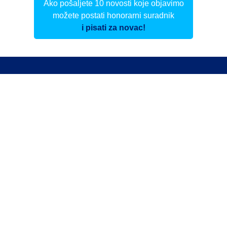
Ako pošaljete 10 novosti koje objavimo
možete postati honorarni suradnik
i pisati za novac!
Info
Pretplata na dnevne biltene
Update
O nama
Kontakt
Impressum
Privacy Policy