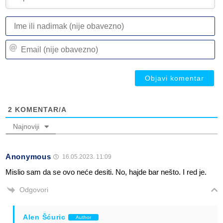
I
ili
n
Em
(n
(n
ob
ob
2
KOMENTAR/A
Najnoviji
Anonymous
16.05.2023. 11:09
Mislio sam da se ovo neće desiti. No, hajde bar nešto. I red je.
Odgovori
Alen Šćuric
Author