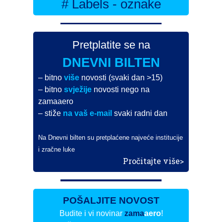
# Labels - oznake
Pretplatite se na
DNEVNI BILTEN
– bitno
više
novosti (svaki dan >15)
– bitno
svježije
novosti nego na
zamaaero
– stiže
na vaš e-mail
svaki radni dan
Na Dnevni bilten su pretplaćene najveće institucije
i zračne luke
Pročitajte više>
POŠALJITE NOVOST
Budite i vi novinar
zama
aero
!