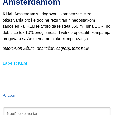
Amsterdamom
KLM
i Amsterdam su dogovorili kompenzacije za
otkazivanja prošle godine rezultiranih nedostatkom
zaposlenika. KLM je tvrdio da je šteta 350 milijuna EUR, no
dobiti će tek 10% ovog iznosa. I velik broj ostalih kompanija
pregovara sa Amsterdamom oko kompenzacija.
autor: Alen Šćuric, analitičar (Zagreb), foto: KLM
Labels:
KLM
Login