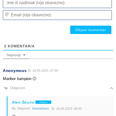
ili
n
Em
(n
(n
ob
ob
2
KOMENTAR/A
Najnoviji
Anonymous
16.05.2023. 07:49
Maribor šampion 🙂
Odgovori
Alen Šćuric
Author
Odgovori
Anonymous
16.05.2023. 08:45