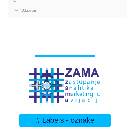
🙂
Odgovori
# Labels - oznake