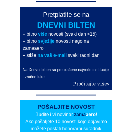
Pretplatite se na
DNEVNI BILTEN
– bitno
više
novosti (svaki dan >15)
– bitno
svježije
novosti nego na
zamaaero
– stiže
na vaš e-mail
svaki radni dan
Na Dnevni bilten su pretplaćene najveće institucije
i zračne luke
Pročitajte više>
POŠALJITE NOVOST
Budite i vi novinar
zama
aero
!
Ako pošaljete 10 novosti koje objavimo
možete postati honorarni suradnik