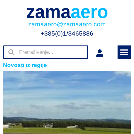
zama
aero
zamaaero@zamaaero.com
+385(0)1/3465886
Novosti iz regije