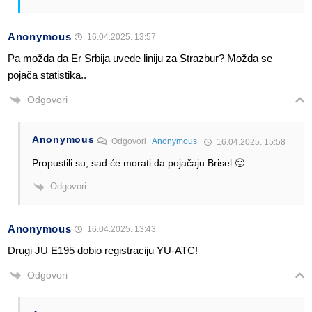
Anonymous
16.04.2025. 13:57
Pa možda da Er Srbija uvede liniju za Strazbur? Možda se
pojača statistika..
Odgovori
Anonymous
Odgovori
Anonymous
16.04.2025. 15:58
Propustili su, sad će morati da pojačaju Brisel 🙂
Odgovori
Anonymous
16.04.2025. 13:43
Drugi JU E195 dobio registraciju YU-ATC!
Odgovori