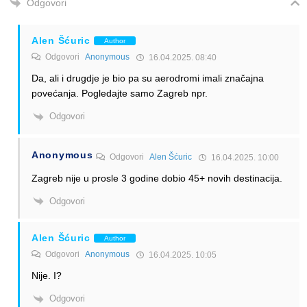
Odgovori
Alen Šćuric
Author
Odgovori
Anonymous
16.04.2025. 08:40
Da, ali i drugdje je bio pa su aerodromi imali značajna
povećanja. Pogledajte samo Zagreb npr.
Odgovori
Anonymous
Odgovori
Alen Šćuric
16.04.2025. 10:00
Zagreb nije u prosle 3 godine dobio 45+ novih destinacija.
Odgovori
Alen Šćuric
Author
Odgovori
Anonymous
16.04.2025. 10:05
Nije. I?
Odgovori