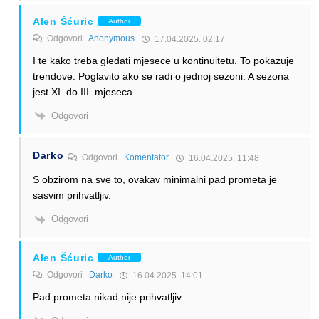
Alen Šćuric
Author
Odgovori
Anonymous
17.04.2025. 02:17
I te kako treba gledati mjesece u kontinuitetu. To pokazuje
trendove. Poglavito ako se radi o jednoj sezoni. A sezona
jest XI. do III. mjeseca.
Odgovori
Darko
Odgovori
Komentator
16.04.2025. 11:48
S obzirom na sve to, ovakav minimalni pad prometa je
sasvim prihvatljiv.
Odgovori
Alen Šćuric
Author
Odgovori
Darko
16.04.2025. 14:01
Pad prometa nikad nije prihvatljiv.