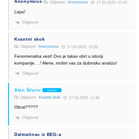
Anonymous
Odgovori
Anonymous
17.04.2025. 07:43
Lepo!
Odgovori
Kvantni skok
Odgovori
Anonymous
17.04.2025. 10:52
Fenomenalna vest! Ovo je takav obrt u istoriji
kompanije….! Alene, molim vas za dubinsku analizu!
Odgovori
Alen Šćuric
Author
Odgovori
Kvantni skok
17.04.2025. 11:30
Obrat?????
Odgovori
Dalmatinac iz BEG-a