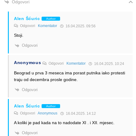
Odgovori
Alen Šćuric
Author
Odgovori
Komentator
16.04.2025. 09:56
Stoji.
Odgovori
Anonymous
Odgovori
Komentator
16.04.2025. 10:24
Beograd u prva 3 meseca ima porast putnika iako protesti
traju od decembra prosle godine.
Odgovori
Alen Šćuric
Author
Odgovori
Anonymous
16.04.2025. 14:12
A koliki je pad kada na to nadodate XI . i XII. mjesec.
Odgovori