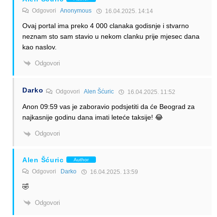
Odgovori
Anonymous
16.04.2025. 14:14
Ovaj portal ima preko 4 000 clanaka godisnje i stvarno
neznam sto sam stavio u nekom clanku prije mjesec dana
kao naslov.
Odgovori
Darko
Odgovori
Alen Šćuric
16.04.2025. 11:52
Anon 09:59 vas je zaboravio podsjetiti da će Beograd za
najkasnije godinu dana imati leteće taksije! 😂
Odgovori
Alen Šćuric
Author
Odgovori
Darko
16.04.2025. 13:59
🤣
Odgovori