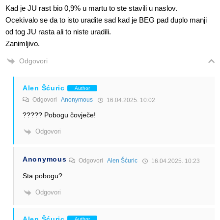
Kad je JU rast bio 0,9% u martu to ste stavili u naslov.
Ocekivalo se da to isto uradite sad kad je BEG pad duplo manji
od tog JU rasta ali to niste uradili.
Zanimljivo.
Odgovori
Alen Šćuric
Author
Odgovori
Anonymous
16.04.2025. 10:02
????? Pobogu čovječe!
Odgovori
Anonymous
Odgovori
Alen Šćuric
16.04.2025. 10:23
Sta pobogu?
Odgovori
Alen Šćuric
Author