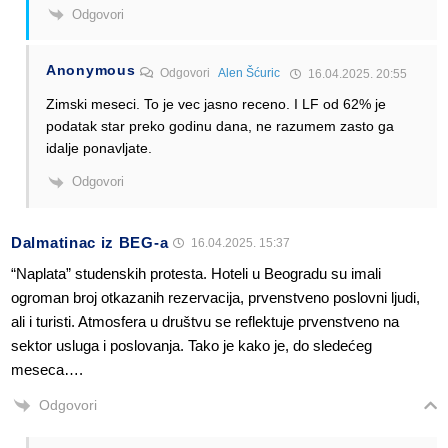
Odgovori
Anonymous
Odgovori
Alen Šćuric
16.04.2025. 20:55
Zimski meseci. To je vec jasno receno. I LF od 62% je
podatak star preko godinu dana, ne razumem zasto ga
idalje ponavljate.
Odgovori
Dalmatinac iz BEG-a
16.04.2025. 15:37
“Naplata” studenskih protesta. Hoteli u Beogradu su imali
ogroman broj otkazanih rezervacija, prvenstveno poslovni ljudi,
ali i turisti. Atmosfera u društvu se reflektuje prvenstveno na
sektor usluga i poslovanja. Tako je kako je, do sledećeg
meseca….
Odgovori