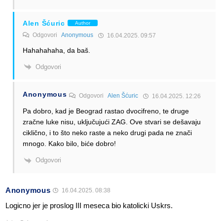
Alen Šćuric
Author
Odgovori
Anonymous
16.04.2025. 09:57
Hahahahaha, da baš.
Odgovori
Anonymous
Odgovori
Alen Šćuric
16.04.2025. 12:26
Pa dobro, kad je Beograd rastao dvocifreno, te druge
zračne luke nisu, uključujući ZAG. Ove stvari se dešavaju
ciklično, i to što neko raste a neko drugi pada ne znači
mnogo. Kako bilo, biće dobro!
Odgovori
Anonymous
16.04.2025. 08:38
Logicno jer je proslog III meseca bio katolicki Uskrs.