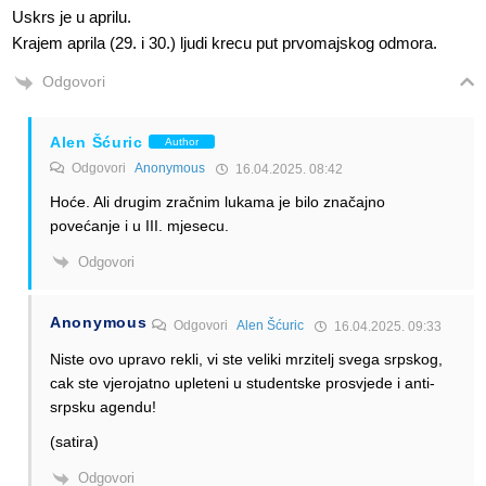
Uskrs je u aprilu.
Krajem aprila (29. i 30.) ljudi krecu put prvomajskog odmora.
Odgovori
Alen Šćuric
Author
Odgovori
Anonymous
16.04.2025. 08:42
Hoće. Ali drugim zračnim lukama je bilo značajno
povećanje i u III. mjesecu.
Odgovori
Anonymous
Odgovori
Alen Šćuric
16.04.2025. 09:33
Niste ovo upravo rekli, vi ste veliki mrzitelj svega srpskog,
cak ste vjerojatno upleteni u studentske prosvjede i anti-
srpsku agendu!
(satira)
Odgovori