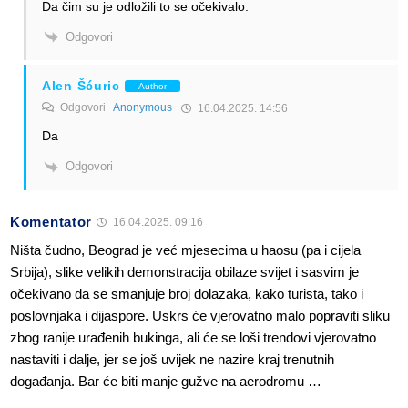
Da čim su je odložili to se očekivalo.
Odgovori
Alen Šćuric
Author
Odgovori
Anonymous
16.04.2025. 14:56
Da
Odgovori
Komentator
16.04.2025. 09:16
Ništa čudno, Beograd je već mjesecima u haosu (pa i cijela
Srbija), slike velikih demonstracija obilaze svijet i sasvim je
očekivano da se smanjuje broj dolazaka, kako turista, tako i
poslovnjaka i dijaspore. Uskrs će vjerovatno malo popraviti sliku
zbog ranije urađenih bukinga, ali će se loši trendovi vjerovatno
nastaviti i dalje, jer se još uvijek ne nazire kraj trenutnih
događanja. Bar će biti manje gužve na aerodromu …