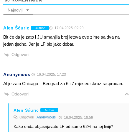
80
KOMENTAR/A
Najnoviji
Alen Šćuric
17.04.2025. 02:29
Author
Bit će da je zato i JU smanjila broj letova ove zime sa dva na
jedan tjedno. Jer je LF bio jako dobar.
Odgovori
Anonymous
16.04.2025. 17:23
Al je zato Chicago – Beograd za 6 i 7 mjesec skroz rasprodan.
Odgovori
Alen Šćuric
Author
Odgovori
Anonymous
16.04.2025. 18:59
Kako onda objasnjavate LF od samo 62% na toj liniji?