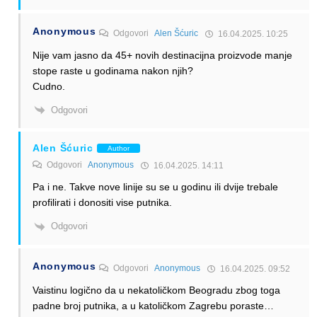
Anonymous
Odgovori
Alen Šćuric
16.04.2025. 10:25
Nije vam jasno da 45+ novih destinacijna proizvode manje
stope raste u godinama nakon njih?
Cudno.
Odgovori
Alen Šćuric
Author
Odgovori
Anonymous
16.04.2025. 14:11
Pa i ne. Takve nove linije su se u godinu ili dvije trebale
profilirati i donositi vise putnika.
Odgovori
Anonymous
Odgovori
Anonymous
16.04.2025. 09:52
Vaistinu logično da u nekatoličkom Beogradu zbog toga
padne broj putnika, a u katoličkom Zagrebu poraste…