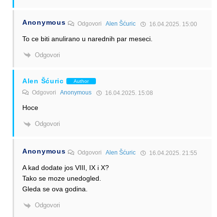
Anonymous
Odgovori
Alen Šćuric
16.04.2025. 15:00
To ce biti anulirano u narednih par meseci.
Odgovori
Alen Šćuric
Author
Odgovori
Anonymous
16.04.2025. 15:08
Hoce
Odgovori
Anonymous
Odgovori
Alen Šćuric
16.04.2025. 21:55
A kad dodate jos VIII, IX i X?
Tako se moze unedogled.
Gleda se ova godina.
Odgovori