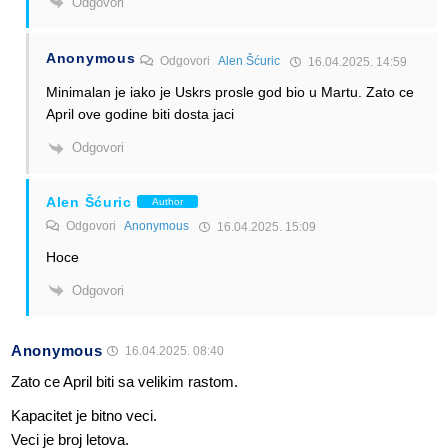
Odgovori
Anonymous
Odgovori
Alen Šćuric
16.04.2025. 14:59
Minimalan je iako je Uskrs prosle god bio u Martu. Zato ce
April ove godine biti dosta jaci
Odgovori
Alen Šćuric
Author
Odgovori
Anonymous
16.04.2025. 15:09
Hoce
Odgovori
Anonymous
16.04.2025. 08:40
Zato ce April biti sa velikim rastom.
Kapacitet je bitno veci.
Veci je broj letova.