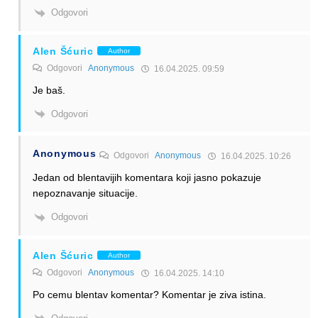
Odgovori
Alen Šćuric
Author
Odgovori
Anonymous
16.04.2025. 09:59
Je baš.
Odgovori
Anonymous
Odgovori
Anonymous
16.04.2025. 10:26
Jedan od blentavijih komentara koji jasno pokazuje
nepoznavanje situacije.
Odgovori
Alen Šćuric
Author
Odgovori
Anonymous
16.04.2025. 14:10
Po cemu blentav komentar? Komentar je ziva istina.