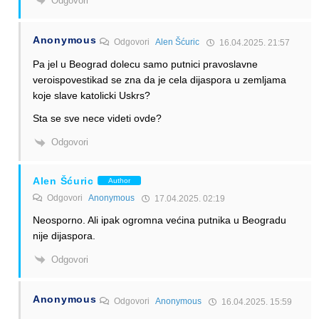
Odgovori
Anonymous
Odgovori
Alen Šćuric
16.04.2025. 21:57
Pa jel u Beograd dolecu samo putnici pravoslavne
veroispovestikad se zna da je cela dijaspora u zemljama
koje slave katolicki Uskrs?
Sta se sve nece videti ovde?
Odgovori
Alen Šćuric
Author
Odgovori
Anonymous
17.04.2025. 02:19
Neosporno. Ali ipak ogromna većina putnika u Beogradu
nije dijaspora.
Odgovori
Anonymous
Odgovori
Anonymous
16.04.2025. 15:59