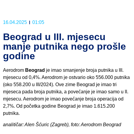
16.04.2025
01:05
Beograd u III. mjesecu
manje putnika nego prošle
godine
Aerodrom
Beograd
je imao smanjenje broja putnika u III.
mjesecu od 0,4%. Aerodrom je ostvario oko 556.000 putnika
(oko 558.200 u III/2024). Ove zime Beograd je imao tri
mjeseca pada broja putnika, a povećanje je imao samo u II.
mjesecu. Aerodrom je imao povećanje broja operacija od
2,7%. Od početka godine Beograd je imao 1.615.200
putnika.
analitičar: Alen Šćuric (Zagreb), foto: Aerodrom Beograd