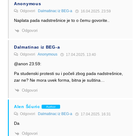
Anonymous
Odgovori
Dalmatinac iz BEG-a
16.04.2025. 23:59
Naplata pada nadstrešnice je to o čemu govorite..
Odgovori
Dalmatinac iz BEG-a
Odgovori
Anonymous
17.04.2025. 13:40
@anon 23:59:
Pa studenski protesti su i počeli zbog pada nadstrešnice,
zar ne? Ne mora uvek forma, bitna je suština…
Odgovori
Alen Šćuric
Author
Odgovori
Dalmatinac iz BEG-a
17.04.2025. 16:31
Da
Odgovori