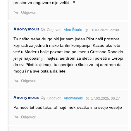
prostor za dogovore nije veliki…!!
Odgovori
Anonymous
Odgovori
Alen Šćuric
16.03.2025. 22:00
Tu nešto treba drugo biti jer sam jedan Pilot naši prostora
koji radi za jednu ti nisko tarifni kompanija. Kazao ako lete
već u Maderu bolje poznat kao po imenu Cristiano Ronaldo
jer je najopasniji i najteži aerdrom za sletiti i poletiti u Evropi
da svi Piloti koji imaju tu specijalnu školu za taj aerdrom da
mogu i na sve ostala da lete.
Odgovori
Anonymous
Odgovori
Anonymous
17.03.2025. 00:27
Pa neće bit baš tako, al’ hajd, nek’ svatko ima svoje veselje
Odgovori