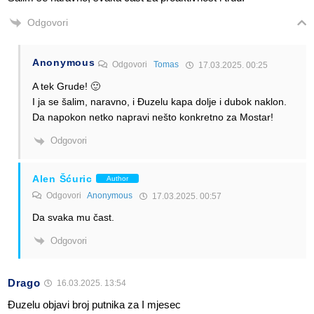
Odgovori
Anonymous
Odgovori
Tomas
17.03.2025. 00:25
A tek Grude! 🙂
I ja se šalim, naravno, i Đuzelu kapa dolje i dubok naklon.
Da napokon netko napravi nešto konkretno za Mostar!
Odgovori
Alen Šćuric
Author
Odgovori
Anonymous
17.03.2025. 00:57
Da svaka mu čast.
Odgovori
Drago
16.03.2025. 13:54
Đuzelu objavi broj putnika za I mjesec