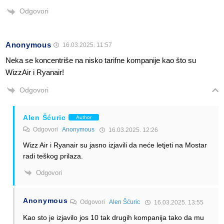
Odgovori
Anonymous
16.03.2025. 11:57
Neka se koncentriše na nisko tarifne kompanije kao što su
WizzAir i Ryanair!
Odgovori
Alen Šćuric
Author
Odgovori
Anonymous
16.03.2025. 12:26
Wizz Air i Ryanair su jasno izjavili da neće letjeti na Mostar
radi teškog prilaza.
Odgovori
Anonymous
Odgovori
Alen Šćuric
16.03.2025. 13:55
Kao sto je izjavilo jos 10 tak drugih kompanija tako da mu