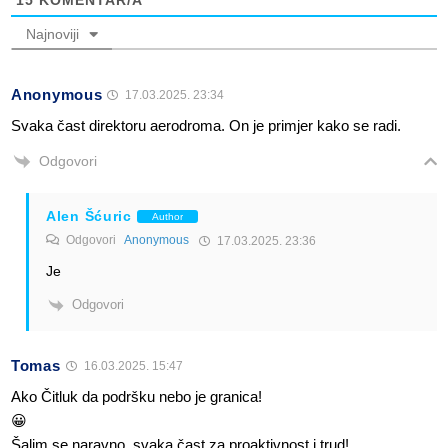
15
KOMENTAR/A
Najnoviji
Anonymous
17.03.2025. 23:34
Svaka čast direktoru aerodroma. On je primjer kako se radi.
Odgovori
Alen Šćuric
Author
Odgovori
Anonymous
17.03.2025. 23:36
Je
Odgovori
Tomas
16.03.2025. 15:47
Ako Čitluk da podršku nebo je granica!
😀
Šalim se naravno, svaka čast za proaktivnost i trud!