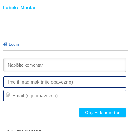
Labels:
Mostar
Login
I
ili
n
Em
(n
(n
ob
ob