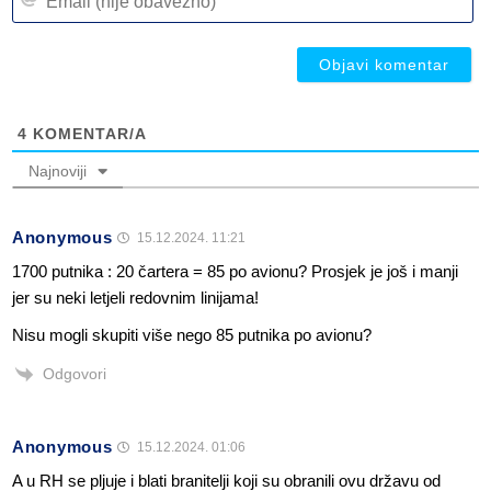
(n
ob
ob
4
KOMENTAR/A
Najnoviji
Anonymous
15.12.2024. 11:21
1700 putnika : 20 čartera = 85 po avionu? Prosjek je još i manji
jer su neki letjeli redovnim linijama!
Nisu mogli skupiti više nego 85 putnika po avionu?
Odgovori
Anonymous
15.12.2024. 01:06
A u RH se pljuje i blati branitelji koji su obranili ovu državu od