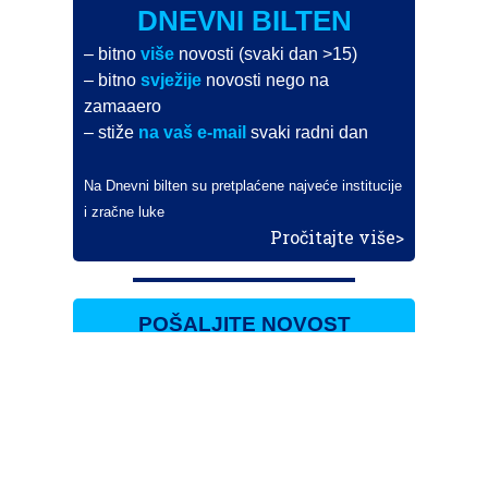
DNEVNI BILTEN
– bitno
više
novosti (svaki dan >15)
– bitno
svježije
novosti nego na
zamaaero
– stiže
na vaš e-mail
svaki radni dan
Na Dnevni bilten su pretplaćene najveće institucije
i zračne luke
Pročitajte više>
POŠALJITE NOVOST
Budite i vi novinar
zama
aero
!
Ako pošaljete 10 novosti koje objavimo
možete postati honorarni suradnik
i pisati za novac!