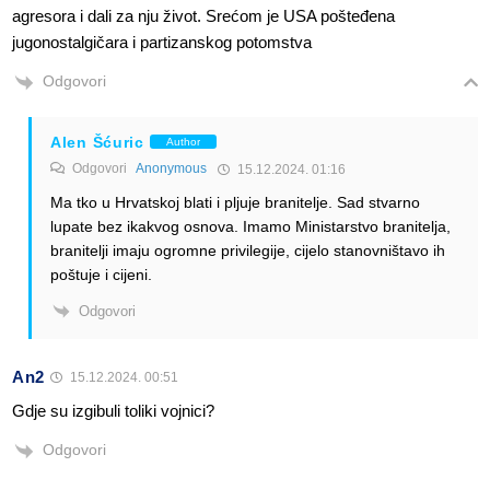
agresora i dali za nju život. Srećom je USA pošteđena
jugonostalgičara i partizanskog potomstva
Odgovori
Alen Šćuric
Author
Odgovori
Anonymous
15.12.2024. 01:16
Ma tko u Hrvatskoj blati i pljuje branitelje. Sad stvarno
lupate bez ikakvog osnova. Imamo Ministarstvo branitelja,
branitelji imaju ogromne privilegije, cijelo stanovništavo ih
poštuje i cijeni.
Odgovori
An2
15.12.2024. 00:51
Gdje su izgibuli toliki vojnici?
Odgovori