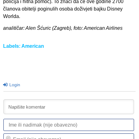
policija i hitna pomoć). To znači da će ove godine 2700
članova obitelji poginulih osoba doživjeti bajku Disney
Worlda.
analitičar: Alen Šćuric (Zagreb), foto: American Airlines
Labels:
American
Login
I
ili
n
Em
(n