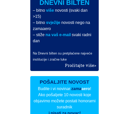
DNEVNI BILTEN
– bitno
više
novosti (svaki dan
>15)
– bitno
svježije
novosti nego na
zamaaero
– stiže
na vaš e-mail
svaki radni
dan
Na Dnevni bilten su pretplaćene najveće
institucije i zračne luke
Pročitajte više>
POŠALJITE NOVOST
Budite i vi novinar
zama
aero
!
Ako pošaljete 10 novosti koje
objavimo možete postati honorarni
suradnik
i pisati za novac!