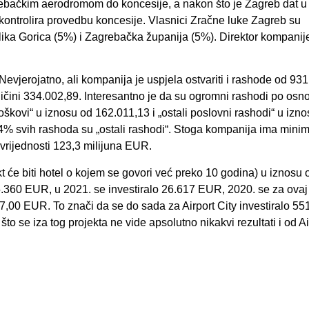
grebačkim aerodromom do koncesije, a nakon što je Zagreb dat u
kontrolira provedbu koncesije. Vlasnici Zračne luke Zagreb su
ka Gorica (5%) i Zagrebačka županija (5%). Direktor kompanije
vjerojatno, ali kompanija je uspjela ostvariti i rashode od 93
čini 334.002,89. Interesantno je da su ogromni rashodi po osno
troškovi“ u iznosu od 162.011,13 i „ostali poslovni rashodi“ u izn
44% svih rashoda su „ostali rashodi“. Stoga kompanija ima mini
rijednosti 123,3 milijuna EUR.
ekt će biti hotel o kojem se govori već preko 10 godina) u iznosu 
5.360 EUR, u 2021. se investiralo 26.617 EUR, 2020. se za ovaj 
,00 EUR. To znači da se do sada za Airport City investiralo 55
o se iza tog projekta ne vide apsolutno nikakvi rezultati i od Ai