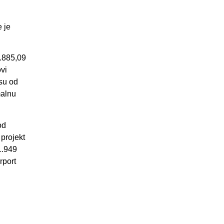
 je
1.885,09
vi
osu od
malnu
od
projekt
1.949
rport