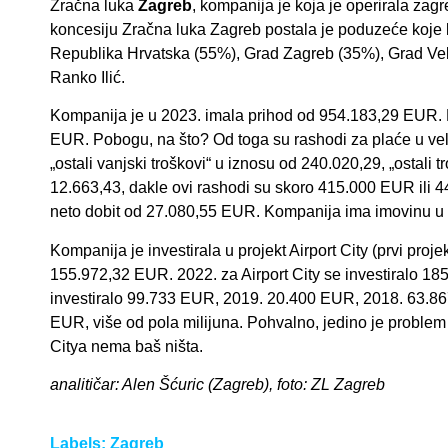
Zračna luka
Zagreb
, kompanija je koja je operirala za
koncesiju Zračna luka Zagreb postala je poduzeće koje 
Republika Hrvatska (55%), Grad Zagreb (35%), Grad Veli
Ranko Ilić.
Kompanija je u 2023. imala prihod od 954.183,29 EUR. Ne
EUR. Pobogu, na što? Od toga su rashodi za plaće u veli
„ostali vanjski troškovi“ u iznosu od 240.020,29, „ostali 
12.663,43, dakle ovi rashodi su skoro 415.000 EUR ili 
neto dobit od 27.080,55 EUR. Kompanija ima imovinu u v
Kompanija je investirala u projekt Airport City (prvi proj
155.972,32 EUR. 2022. za Airport City se investiralo 18
investiralo 99.733 EUR, 2019. 20.400 EUR, 2018. 63.867
EUR, više od pola milijuna. Pohvalno, jedino je problem št
Citya nema baš ništa.
analitičar: Alen Šćuric (Zagreb), foto: ZL Zagreb
Labels:
Zagreb