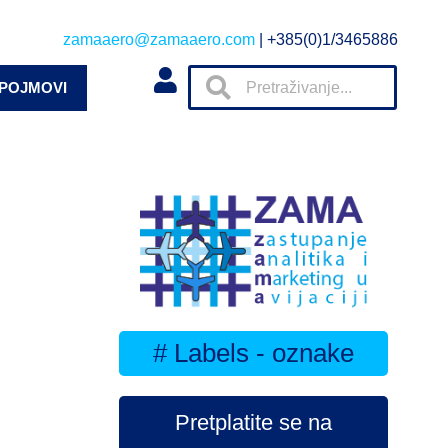
zamaaero@zamaaero.com
| +385(0)1/3465886
 POJMOVI
# Labels - oznake
Pretplatite se na