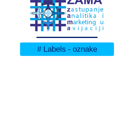
# Labels - oznake
Pretplatite se na
DNEVNI BILTEN
– bitno
više
novosti (svaki dan >15)
– bitno
svježije
novosti nego na
zamaaero
– stiže
na vaš e-mail
svaki radni dan
Na Dnevni bilten su pretplaćene najveće institucije