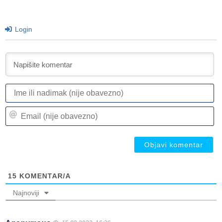
Login
I
ili
n
Em
(n
(n
ob
ob
15
KOMENTAR/A
Najnoviji