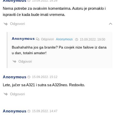
Anonymous
15.09.2022. 16:26
Nema potrebe za ovakvim komentarima. Autoru je promaklo i
ispraviti će kada bude imati vremena.
Odgovori
Anonymous
Odgovori
Anonymous
15.09.2022. 19:00
Buahahahha jos ga branite? Pa covjek nize failove iz dana
u dan, totalni amater!
Odgovori
Anonymous
15.09.2022. 15:12
Lete, jučer sa A321 i sutra sa A320neo. Redovito.
Odgovori
Anonymous
15.09.2022. 14:47