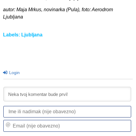
autor: Maja Mrkus, novinarka (Pula), foto: Aerodrom
Ljubljana
Labels:
Ljubljana
Login
I
ili
n
Em
(n
(n
ob
ob