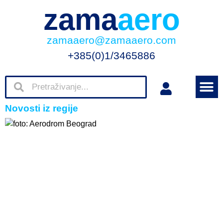
zama
aero
zamaaero@zamaaero.com
+385(0)1/3465886
Novosti iz regije