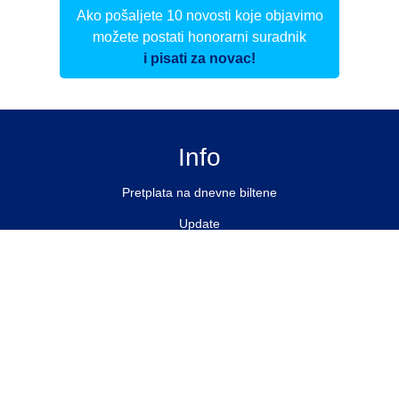
Ako pošaljete 10 novosti koje objavimo
možete postati honorarni suradnik
i pisati za novac!
Info
Pretplata na dnevne biltene
Update
O nama
Kontakt
Impressum
Privacy Policy