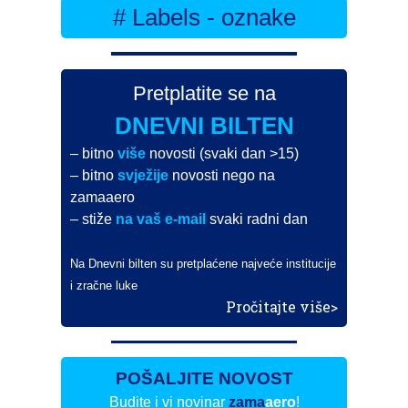
# Labels - oznake
Pretplatite se na
DNEVNI BILTEN
– bitno
više
novosti (svaki dan >15)
– bitno
svježije
novosti nego na
zamaaero
– stiže
na vaš e-mail
svaki radni dan
Na Dnevni bilten su pretplaćene najveće institucije
i zračne luke
Pročitajte više>
POŠALJITE NOVOST
Budite i vi novinar
zama
aero
!