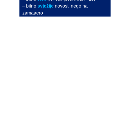
– bitno
svježije
novosti nego na
zamaaero
– stiže
na vaš e-mail
svaki radni dan
Na Dnevni bilten su pretplaćene najveće institucije
i zračne luke
Pročitajte više>
POŠALJITE NOVOST
Budite i vi novinar
zama
aero
!
Ako pošaljete 10 novosti koje objavimo
možete postati honorarni suradnik
i pisati za novac!