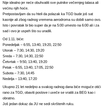
Nije idealno jer neće obuhvatiti sve putnike večernjeg talasa ali
većinu njih hoće.
Pretpostavljam da su hteli da polazak ka TGD bude još sat
kasnije ali zbog radnog vremena aerodroma su dobili samo ovo.
Isto i povratak bi bio super da je na 5:00 umesto na 6:00 ali i za
sad i ovo je uspeh što su uradili.
Od 1.11. biće:
Ponedeljak – 6:55, 13:40, 19:20, 22:50
Utorak – 7:30, 14:30, 19:20
Sreda – 7:30, 14:30, 22:50
Četvrtak – 9:50, 13:40, 19:20
Petak – 6:55, 13:40, 17:05, 22:50
Subota – 7:30, 14:45
Nedelja – 13:40, 17:20
Ukupno 21 let nedeljno a svakog radnog dana biće moguće otići
rano za TGD, obaviti poslove i uveče se vratiti za BEG kao i
obratno.
Još jedan dokaz da JU ne sedi skrštenih ruku.