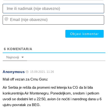
I
ili
n
Em
(n
(n
ob
ob
6
KOMENTAR/A
Najnoviji
Anonymous
15.09.2021. 11:26
Mali off vezan za Crnu Goru:
Air Serbia je rešila da promeni red letenja ka CG da bi bila
konkurentnija Air Montenegru. Ponedeljkom, sredom i petkom
uvodi se dodatni let u 22:50, avion će noćiti i narednog dana u 6
ujutru povratak za BEG.