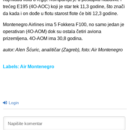
trećeg E195 (4O-AOC) koji je star tek 11,3 godine, što znači
da kada i on dođe u flotu starost flote će biti 12,3 godine.
Montenegro Airlines ima 5 Fokkera F100, no samo jedan je
operativan (4O-AOM) dok su ostala četiri aviona
prizemljena. 4O-AOM ima 30,8 godina.
autor: Alen Šćuric, analitičar (Zagreb), foto: Air Montenegro
Labels:
Air Montenegro
Login