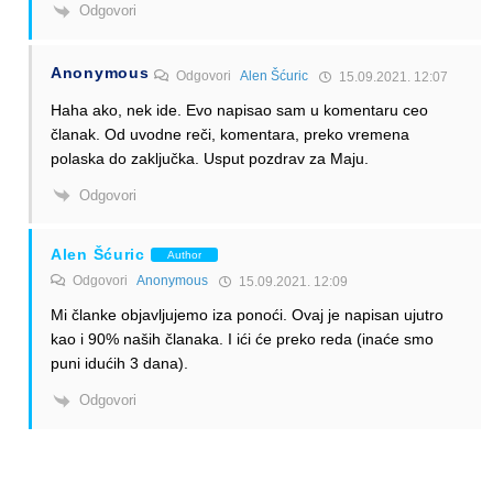
Odgovori
Anonymous
Odgovori
Alen Šćuric
15.09.2021. 12:07
Haha ako, nek ide. Evo napisao sam u komentaru ceo
članak. Od uvodne reči, komentara, preko vremena
polaska do zaključka. Usput pozdrav za Maju.
Odgovori
Alen Šćuric
Author
Odgovori
Anonymous
15.09.2021. 12:09
Mi članke objavljujemo iza ponoći. Ovaj je napisan ujutro
kao i 90% naših članaka. I ići će preko reda (inaće smo
puni idućih 3 dana).
Odgovori