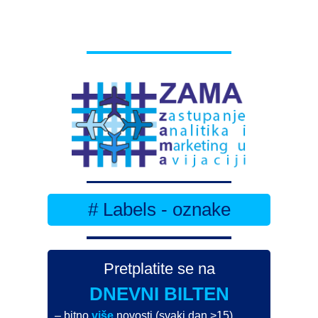
# Labels - oznake
Pretplatite se na
DNEVNI BILTEN
– bitno
više
novosti (svaki dan >15)