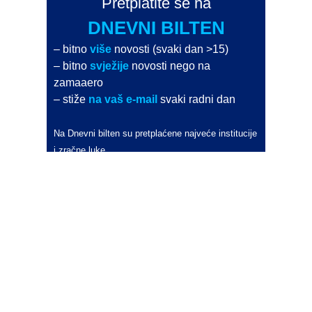
Pretplatite se na
DNEVNI BILTEN
– bitno
više
novosti (svaki dan >15)
– bitno
svježije
novosti nego na
zamaaero
– stiže
na vaš e-mail
svaki radni dan
Na Dnevni bilten su pretplaćene najveće institucije
i zračne luke
Pročitajte više>
POŠALJITE NOVOST
Budite i vi novinar
zama
aero
!
Ako pošaljete 10 novosti koje objavimo
možete postati honorarni suradnik
i pisati za novac!