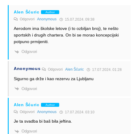
Alen Šćuric
Author
Odgovori
Anonymous
15.07.2024. 09:38
Aerodom ima školske letove (i to ozbiljan broj), te nešto
sportskih i drugih chartera. On bi se morao koncepcijski
potpuno prmijeniti.
Odgovori
Anonymous
Odgovori
Alen Šćuric
17.07.2024. 01:28
Sigurno ga drže i kao rezervu za Ljubljanu
Odgovori
Alen Šćuric
Author
Odgovori
Anonymous
17.07.2024. 03:10
Je ta svadba bi baš bila jeftina.
Odgovori