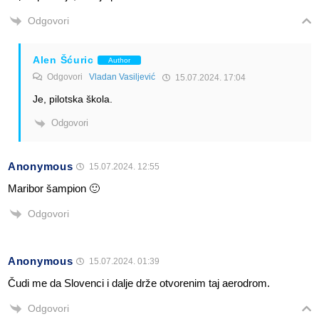
Odgovori
Alen Šćuric
Author
Odgovori
Vladan Vasiljević
15.07.2024. 17:04
Je, pilotska škola.
Odgovori
Anonymous
15.07.2024. 12:55
Maribor šampion 🙂
Odgovori
Anonymous
15.07.2024. 01:39
Čudi me da Slovenci i dalje drže otvorenim taj aerodrom.
Odgovori