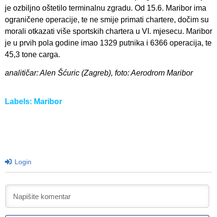
je ozbiljno oštetilo terminalnu zgradu. Od 15.6. Maribor ima
ograničene operacije, te ne smije primati chartere, dočim su
morali otkazati više sportskih chartera u VI. mjesecu. Maribor
je u prvih pola godine imao 1329 putnika i 6366 operacija, te
45,3 tone carga.
analitičar: Alen Šćuric (Zagreb), foto: Aerodrom Maribor
Labels:
Maribor
Login