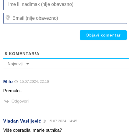
I
ili
n
Em
(n
(n
ob
ob
8
KOMENTAR/A
Najnoviji
Milo
15.07.2024. 22:16
Premalo…
Odgovori
Vladan Vasiljević
15.07.2024. 14:45
Viṣ̌e operacija, manje putnika?