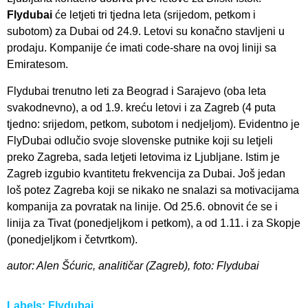
Flydubai
će letjeti tri tjedna leta (srijedom, petkom i
subotom) za Dubai od 24.9. Letovi su konačno stavljeni u
prodaju. Kompanije će imati code-share na ovoj liniji sa
Emiratesom.
Flydubai trenutno leti za Beograd i Sarajevo (oba leta
svakodnevno), a od 1.9. kreću letovi i za Zagreb (4 puta
tjedno: srijedom, petkom, subotom i nedjeljom). Evidentno je
FlyDubai odlučio svoje slovenske putnike koji su letjeli
preko Zagreba, sada letjeti letovima iz Ljubljane. Istim je
Zagreb izgubio kvantitetu frekvencija za Dubai. Još jedan
loš potez Zagreba koji se nikako ne snalazi sa motivacijama
kompanija za povratak na linije. Od 25.6. obnovit će se i
linija za Tivat (ponedjeljkom i petkom), a od 1.11. i za Skopje
(ponedjeljkom i četvrtkom).
autor: Alen Šćuric, analitičar (Zagreb), foto: Flydubai
Labels:
Flydubai