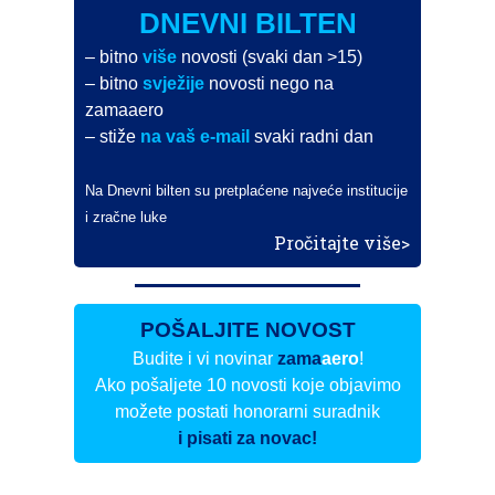
DNEVNI BILTEN
– bitno
više
novosti (svaki dan >15)
– bitno
svježije
novosti nego na
zamaaero
– stiže
na vaš e-mail
svaki radni dan
Na Dnevni bilten su pretplaćene najveće institucije
i zračne luke
Pročitajte više>
POŠALJITE NOVOST
Budite i vi novinar
zama
aero
!
Ako pošaljete 10 novosti koje objavimo
možete postati honorarni suradnik
i pisati za novac!