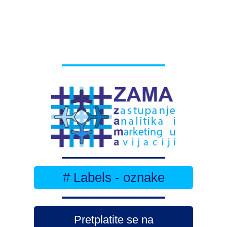
# Labels - oznake
Pretplatite se na