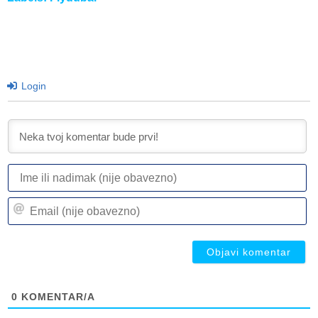
Login
I
ili
n
Em
(n
(n
ob
ob
0
KOMENTAR/A