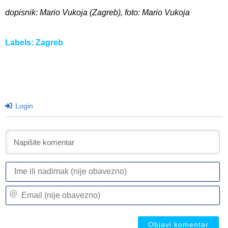
dopisnik: Mario Vukoja (Zagreb), foto: Mario Vukoja
Labels:
Zagreb
Login
I
ili
n
Em
(n
(n
ob
ob