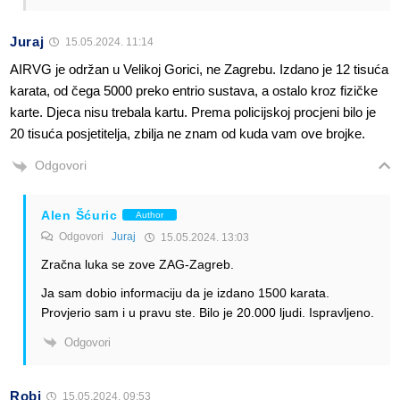
Juraj
15.05.2024. 11:14
AIRVG je održan u Velikoj Gorici, ne Zagrebu. Izdano je 12 tisuća
karata, od čega 5000 preko entrio sustava, a ostalo kroz fizičke
karte. Djeca nisu trebala kartu. Prema policijskoj procjeni bilo je
20 tisuća posjetitelja, zbilja ne znam od kuda vam ove brojke.
Odgovori
Alen Šćuric
Author
Odgovori
Juraj
15.05.2024. 13:03
Zračna luka se zove ZAG-Zagreb.
Ja sam dobio informaciju da je izdano 1500 karata.
Provjerio sam i u pravu ste. Bilo je 20.000 ljudi. Ispravljeno.
Odgovori
Robi
15.05.2024. 09:53