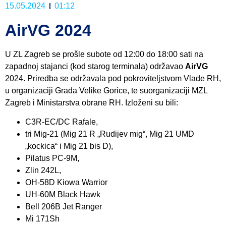
15.05.2024
01:12
AirVG 2024
U ZL Zagreb se prošle subote od 12:00 do 18:00 sati na
zapadnoj stajanci (kod starog terminala) održavao
AirVG
2024. Priredba se održavala pod pokroviteljstvom Vlade RH,
u organizaciji Grada Velike Gorice, te suorganizaciji MZL
Zagreb i Ministarstva obrane RH. Izloženi su bili:
C3R-EC/DC Rafale,
tri Mig-21 (Mig 21 R „Rudijev mig“, Mig 21 UMD
„kockica“ i Mig 21 bis D),
Pilatus PC-9M,
Zlin 242L,
OH-58D Kiowa Warrior
UH-60M Black Hawk
Bell 206B Jet Ranger
Mi 171Sh