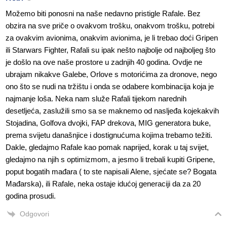
Možemo biti ponosni na naše nedavno pristigle Rafale. Bez
obzira na sve priče o ovakvom trošku, onakvom trošku, potrebi
za ovakvim avionima, onakvim avionima, je li trebao doći Gripen
ili Starwars Fighter, Rafali su ipak nešto najbolje od najboljeg što
je došlo na ove naše prostore u zadnjih 40 godina. Ovdje ne
ubrajam nikakve Galebe, Orlove s motorićima za dronove, nego
ono što se nudi na tržištu i onda se odabere kombinacija koja je
najmanje loša. Neka nam služe Rafali tijekom narednih
desetljeća, zaslužili smo sa se maknemo od nasljeđa kojekakvih
Stojadina, Golfova dvojki, FAP drekova, MIG generatora buke,
prema svijetu današnjice i dostignućuma kojima trebamo težiti.
Dakle, gledajmo Rafale kao pomak naprijed, korak u taj svijet,
gledajmo na njih s optimizmom, a jesmo li trebali kupiti Gripene,
poput bogatih mađara ( to ste napisali Alene, sjećate se? Bogata
Mađarska), ili Rafale, neka ostaje idućoj generaciji da za 20
godina prosudi.
Odgovori