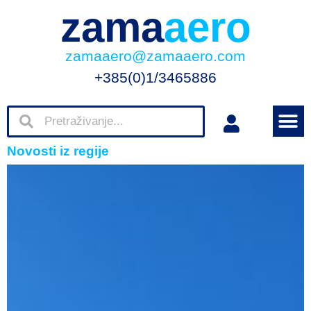
zama
aero
zamaaero@zamaaero.com
+385(0)1/3465886
Novosti iz regije