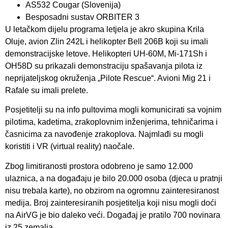
AS532 Cougar (Slovenija)
Besposadni sustav ORBITER 3
U letačkom dijelu programa letjela je akro skupina Krila
Oluje, avion Zlin 242L i helikopter Bell 206B koji su imali
demonstracijske letove. Helikopteri UH-60M, Mi-171Sh i
OH58D su prikazali demonstraciju spašavanja pilota iz
neprijateljskog okruženja „Pilote Rescue“. Avioni Mig 21 i
Rafale su imali prelete.
Posjetitelji su na info pultovima mogli komunicirati sa vojnim
pilotima, kadetima, zrakoplovnim inženjerima, tehničarima i
časnicima za navođenje zrakoplova. Najmlađi su mogli
koristiti i VR (virtual reality) naočale.
Zbog limitiranosti prostora odobreno je samo 12.000
ulaznica, a na događaju je bilo 20.000 osoba (djeca u pratnji
nisu trebala karte), no obzirom na ogromnu zainteresiranost
medija. Broj zainteresiranih posjetitelja koji nisu mogli doći
na AirVG je bio daleko veći. Događaj je pratilo 700 novinara
iz 25 zemalja.