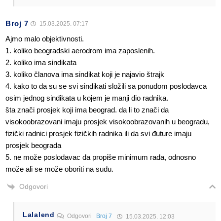
Broj 7
15.03.2025. 07:17
Ajmo malo objektivnosti.
1. koliko beogradski aerodrom ima zaposlenih.
2. koliko ima sindikata
3. koliko članova ima sindikat koji je najavio štrajk
4. kako to da su se svi sindikati složili sa ponudom poslodavca
osim jednog sindikata u kojem je manji dio radnika.
šta znači prosjek koji ima beograd. da li to znači da
visokoobrazovani imaju prosjek visokoobrazovanih u beogradu,
fizički radnici prosjek fizičkih radnika ili da svi đuture imaju
prosjek beograda
5. ne može poslodavac da propiše minimum rada, odnosno
može ali se može oboriti na sudu.
Odgovori
Lalalend
Odgovori
Broj 7
15.03.2025. 12:03