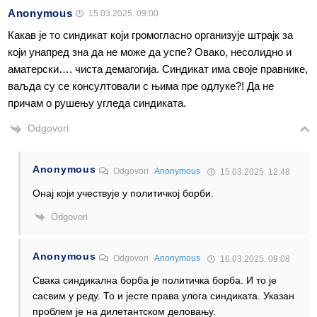
Anonymous
15.03.2025. 09:00
Какав је то синдикат који громогласно организује штрајк за
који унапред зна да не може да успе? Овако, несолидно и
аматерски…. чиста демагогија. Синдикат има своје правнике,
ваљда су се консултовали с њима пре одлуке?! Да не
причам о рушењу угледа синдиката.
Odgovori
Anonymous
Odgovori
Anonymous
15.03.2025. 12:48
Онај који учествује у политичкој борби.
Odgovori
Anonymous
Odgovori
Anonymous
16.03.2025. 09:08
Свака синдикална борба је политичка борба. И то је
сасвим у реду. То и јесте права улога синдиката. Указан
проблем је на дилетантском деловању.