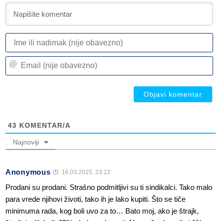
I
ili
n
Em
(n
(n
ob
ob
43
KOMENTAR/A
Najnoviji
Anonymous
16.03.2025. 23:12
Prodani su prodani. Strašno podmitljivi su ti sindikalci. Tako malo
para vrede njihovi životi, tako ih je lako kupiti. Što se tiče
minimuma rada, kog boli uvo za to… Bato moj, ako je štrajk,