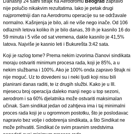
Današnji 24 satni štrajk na Aerodromu
Beograd
zapravo
nije polučio nikakvim rezultatima. Iako je petak drugi
najprometniji dan na Aerodromu operacije su se održavale
normalno. Kašnjenja je bilo, ali ne više nego inače. Od 106
odlaznih letova koliko ih je bilo danas, 39 ih je kasnilo 16 do
59 minuta i 5 više od sat vremena, dakle kasnilo je 41,5%
latova. Najviše je kasnio leti i Bukurešta 3:42 sata.
Koji je razlog tome? Prema nekim izvorima članovi sindikata
moraju ostvariti minimum procesa rada, koji je 85%, a u
nekim službama i 100%. Ako je 100% onda zapravo štrajk ni
nije moguć. Uz to dovedeni su i neki ljudi koji nisu bili
planirani danas raditi, te iz drugih službi. Kako je u III.
mjesecu broj operacija daleko manji nego u top sezoni,
aerodrom i sa 60% djelatnika može ostvariti maksimalan
učinak. Sam sindikat jedan od zahtjeva ima i taj minimalni
proces rada koji je u ogromnom postotku, što je poslodavac
napravio bez volje i odobrenja sindikata, a što Sindikat ne
može prihvatiti. Sindikat će svim pravnim sredstvima