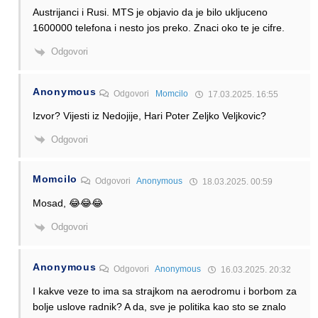
Austrijanci i Rusi. MTS je objavio da je bilo ukljuceno
1600000 telefona i nesto jos preko. Znaci oko te je cifre.
Odgovori
Anonymous
Odgovori
Momcilo
17.03.2025. 16:55
Izvor? Vijesti iz Nedojije, Hari Poter Zeljko Veljkovic?
Odgovori
Momcilo
Odgovori
Anonymous
18.03.2025. 00:59
Mosad, 😂😂😂
Odgovori
Anonymous
Odgovori
Anonymous
16.03.2025. 20:32
I kakve veze to ima sa strajkom na aerodromu i borbom za
bolje uslove radnik? A da, sve je politika kao sto se znalo