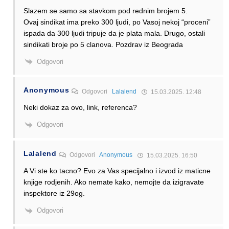
Slazem se samo sa stavkom pod rednim brojem 5.
Ovaj sindikat ima preko 300 ljudi, po Vasoj nekoj “proceni”
ispada da 300 ljudi tripuje da je plata mala. Drugo, ostali
sindikati broje po 5 clanova. Pozdrav iz Beograda
Odgovori
Anonymous
Odgovori
Lalalend
15.03.2025. 12:48
Neki dokaz za ovo, link, referenca?
Odgovori
Lalalend
Odgovori
Anonymous
15.03.2025. 16:50
A Vi ste ko tacno? Evo za Vas specijalno i izvod iz maticne
knjige rodjenih. Ako nemate kako, nemojte da izigravate
inspektore iz 29og.
Odgovori