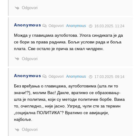
Odgovori
Anonymous
Odgovori
Anonymous
16.03.2025. 11:24
Можда у главицама аутоботова. Улога синдиката је да
се бори за права радника. Бољи услови рада и боља
плата. Све остало је прича за смал чилдрен.
Odgovori
Anonymous
Odgovori
Anonymous
17.03.2025. 09:14
Без вређања о главицама, аутоботовима (шта ли то
значи!?), молим Вас! Дакле, вратимо се образовању-
шта је политика, који су методи политичке борбе. Вама
то, очигледно,, није јасно. Узгред, чули сте за термин
„социјална ПОЛИТИКА”? Вратимо се авијацији,
најбоље.
Odgovori