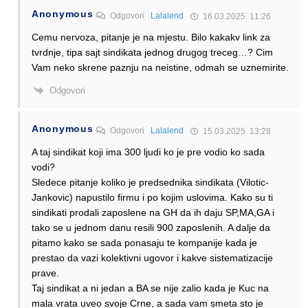
Anonymous
Odgovori
Lalalend
16.03.2025. 11:26
Cemu nervoza, pitanje je na mjestu. Bilo kakakv link za
tvrdnje, tipa sajt sindikata jednog drugog treceg…? Cim
Vam neko skrene paznju na neistine, odmah se uznemirite.
Odgovori
Anonymous
Odgovori
Lalalend
15.03.2025. 13:28
A taj sindikat koji ima 300 ljudi ko je pre vodio ko sada
vodi?
Sledece pitanje koliko je predsednika sindikata (Vilotic-
Jankovic) napustilo firmu i po kojim uslovima. Kako su ti
sindikati prodali zaposlene na GH da ih daju SP,MA,GA i
tako se u jednom danu resili 900 zaposlenih. A dalje da
pitamo kako se sada ponasaju te kompanije kada je
prestao da vazi kolektivni ugovor i kakve sistematizacije
prave.
Taj sindikat a ni jedan a BA se nije zalio kada je Kuc na
mala vrata uveo svoje Crne, a sada vam smeta sto je