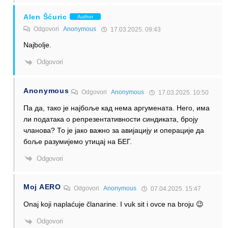
Alen Šćuric
Author
Odgovori
Anonymous
17.03.2025. 09:43
Najbolje.
Odgovori
Anonymous
Odgovori
Anonymous
17.03.2025. 10:50
Па да, тако је најбоље кад нема аргумената. Него, има
ли података о репрезентативности синдиката, броју
чланова? То је јако важно за авијацију и операције да
боље разумијемо утицај на БЕГ.
Odgovori
Moj AERO
Odgovori
Anonymous
07.04.2025. 15:47
Onaj koji naplaćuje članarine. I vuk sit i ovce na broju 😉
Odgovori