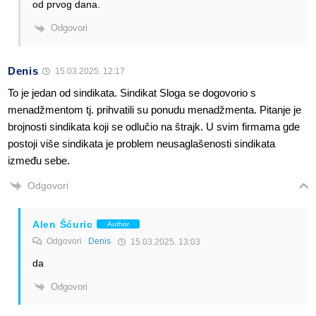
od prvog dana.
Odgovori
Denis
15.03.2025. 12:17
To je jedan od sindikata. Sindikat Sloga se dogovorio s
menadžmentom tj. prihvatili su ponudu menadžmenta. Pitanje je
brojnosti sindikata koji se odlučio na štrajk. U svim firmama gde
postoji više sindikata je problem neusaglašenosti sindikata
između sebe.
Odgovori
Alen Šćuric
Author
Odgovori
Denis
15.03.2025. 13:03
da
Odgovori