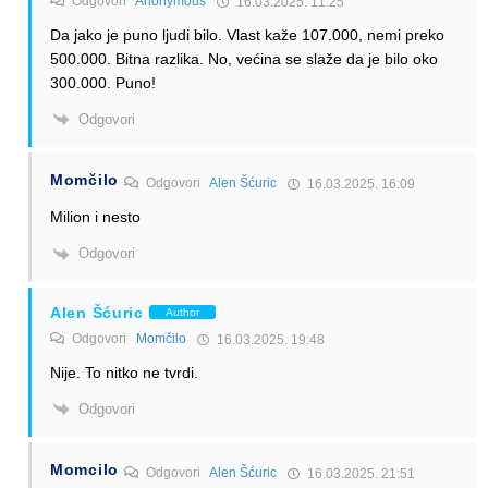
Odgovori
Anonymous
16.03.2025. 11:25
Da jako je puno ljudi bilo. Vlast kaže 107.000, nemi preko
500.000. Bitna razlika. No, većina se slaže da je bilo oko
300.000. Puno!
Odgovori
Momčilo
Odgovori
Alen Šćuric
16.03.2025. 16:09
Milion i nesto
Odgovori
Alen Šćuric
Author
Odgovori
Momčilo
16.03.2025. 19:48
Nije. To nitko ne tvrdi.
Odgovori
Momcilo
Odgovori
Alen Šćuric
16.03.2025. 21:51