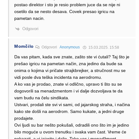
postao direktor i sto je resio problem juce da se nije ni
osetilo da se nesto desava. Covek presao igricu na
pametan nacin.
Odgovori
Momčilo
Odgovori
Anonymous
15.03.2025. 15:58
Da vas pitam, kada sve znate, zašto ste vi ćutali? Taj što je
prešao igricu na pametan način, zna jedino da bude sa
onima o kojima vi pričate strajkbrejker, a stručnost mu se
vidi posle dva teška incidenta na aerodromu.
A ko vas je prodao, znate vi odlično, upravo ti što su se
dogovorili sa menadzmentom i vi dalje dozvoljava te da
vam budu na čelu sindikata.
Ustvari, prodali ste svi vi sami, od jajarskog straha, i načina
kako ste došli na aerodrom. Samo kukate, a jedni druge
prodajete.
Ovi ljudi su bar nešto pokušali, odradili ono što im je jedino
bilo moguće u ovom trenutku i svaka vam čast. Vreme će
pokazati, a vi jajarite i dalje. Tako vas i menadžment