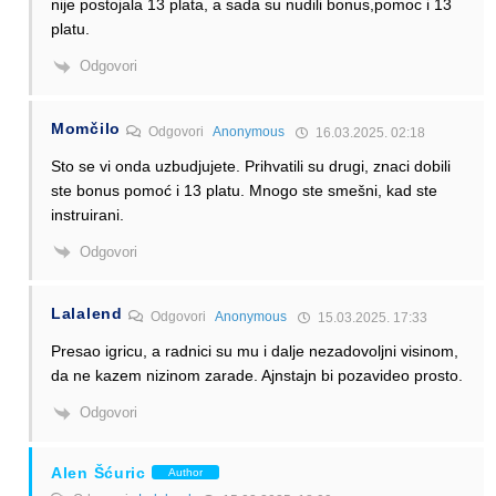
nije postojala 13 plata, a sada su nudili bonus,pomoc i 13
platu.
Odgovori
Momčilo
Odgovori
Anonymous
16.03.2025. 02:18
Sto se vi onda uzbudjujete. Prihvatili su drugi, znaci dobili
ste bonus pomoć i 13 platu. Mnogo ste smešni, kad ste
instruirani.
Odgovori
Lalalend
Odgovori
Anonymous
15.03.2025. 17:33
Presao igricu, a radnici su mu i dalje nezadovoljni visinom,
da ne kazem nizinom zarade. Ajnstajn bi pozavideo prosto.
Odgovori
Alen Šćuric
Author