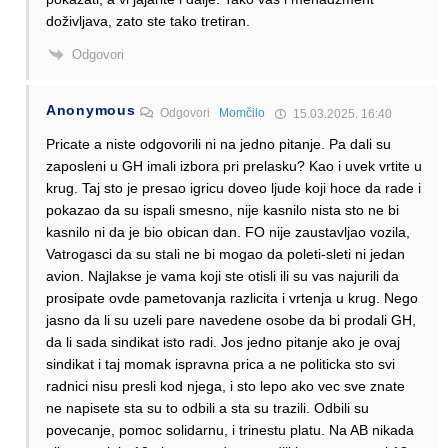
doživljava, zato ste tako tretiran.
Odgovori
Anonymous
Odgovori
Momčilo
15.03.2025. 16:40
Pricate a niste odgovorili ni na jedno pitanje. Pa dali su
zaposleni u GH imali izbora pri prelasku? Kao i uvek vrtite u
krug. Taj sto je presao igricu doveo ljude koji hoce da rade i
pokazao da su ispali smesno, nije kasnilo nista sto ne bi
kasnilo ni da je bio obican dan. FO nije zaustavljao vozila,
Vatrogasci da su stali ne bi mogao da poleti-sleti ni jedan
avion. Najlakse je vama koji ste otisli ili su vas najurili da
prosipate ovde pametovanja razlicita i vrtenja u krug. Nego
jasno da li su uzeli pare navedene osobe da bi prodali GH,
da li sada sindikat isto radi. Jos jedno pitanje ako je ovaj
sindikat i taj momak ispravna prica a ne politicka sto svi
radnici nisu presli kod njega, i sto lepo ako vec sve znate
ne napisete sta su to odbili a sta su trazili. Odbili su
povecanje, pomoc solidarnu, i trinestu platu. Na AB nikada