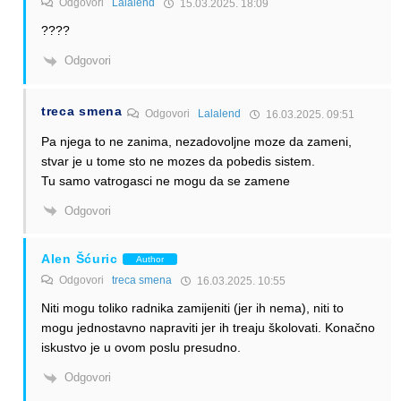
Odgovori
Lalalend
15.03.2025. 18:09
????
Odgovori
treca smena
Odgovori
Lalalend
16.03.2025. 09:51
Pa njega to ne zanima, nezadovoljne moze da zameni,
stvar je u tome sto ne mozes da pobedis sistem.
Tu samo vatrogasci ne mogu da se zamene
Odgovori
Alen Šćuric
Author
Odgovori
treca smena
16.03.2025. 10:55
Niti mogu toliko radnika zamijeniti (jer ih nema), niti to
mogu jednostavno napraviti jer ih treaju školovati. Konačno
iskustvo je u ovom poslu presudno.
Odgovori