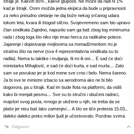
štrajk je. Kakvih 85% , kakve gluposti. Ne može da radi ni 1%
kad je štrajk. Osim možda jedna ekipica da bude u pripravnosti
za neko prinudno sletanje ne daj bože nekog srčanog udara
tokom leta, kvara ili štogod slično. Svojevremeno sam bio upravo
član sindikata Zajedno, napustio sam ga baš zbog tog minimuma
rada i zbog toga što niko nije imao herca za radikalne poteze.
Jajarenje i dopisivanje mejlovima sa menadžmentom mi je
strašno išlo na nerve (sva 4 reprezentativna sindikata su to
radila). Nema tu taktike i muljanja. Ili mi ili oni… E sad će doći
ministarka Mihajlović, e sad će doći kurta, e sad murta… Zato
sam se povukao jer je kod mene sve crno i belo. Nema šareno.
Ja bi sve te ministre izbacio sa aerodroma ako ne bi bilo
dogovora, pa u štrajk. Kad im bude flota na platformi, da vidiš
kako bi menjali pesmu… Sve su to stručni i obučeni radnici,
majstori svog posla, mnogo je uloženo u njih, ne treba da se
plaše jer nisu baš lako zamenjivi… A što se tiče protesta 15.03.,
daleko daleko preko milion ljudi je učestvovalo. Pozdrav svima
Odgovori