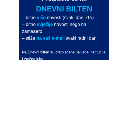
DNEVNI BILTEN
– bitno
više
novosti (svaki dan >15)
– bitno
svježije
novosti nego na
zamaaero
– stiže
na vaš e-mail
svaki radni dan
Na Dnevni bilten su pretplaćene najveće institucije
i zračne luke
Pročitajte više>
POŠALJITE NOVOST
Budite i vi novinar
zama
aero
!
Ako pošaljete 10 novosti koje objavimo
možete postati honorarni suradnik
i pisati za novac!