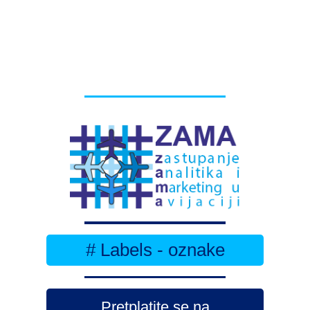
# Labels - oznake
Pretplatite se na