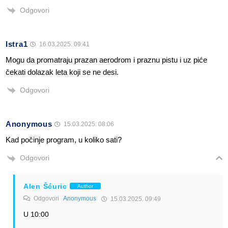
Odgovori
Istra1
16.03.2025. 09:41
Mogu da promatraju prazan aerodrom i praznu pistu i uz piće
čekati dolazak leta koji se ne desi.
Odgovori
Anonymous
15.03.2025. 08:06
Kad počinje program, u koliko sati?
Odgovori
Alen Šćuric
Author
Odgovori
Anonymous
15.03.2025. 09:49
U 10:00