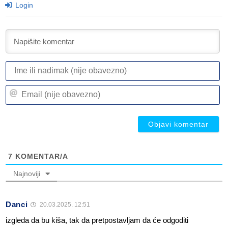
Login
I
ili
n
Em
(n
(n
ob
ob
7
KOMENTAR/A
Najnoviji
Danci
20.03.2025. 12:51
izgleda da bu kiša, tak da pretpostavljam da će odgoditi