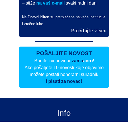
– stiže
na vaš e-mail
svaki radni dan
Na Dnevni bilten su pretplaćene najveće institucije
i zračne luke
Pročitajte više>
POŠALJITE NOVOST
Budite i vi novinar
zama
aero
!
Ako pošaljete 10 novosti koje objavimo
možete postati honorarni suradnik
i pisati za novac!
Info
Pretplata na dnevne biltene