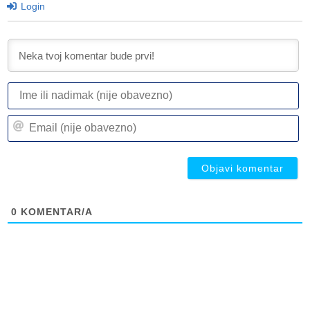
Login
I
ili
n
Em
(n
(n
ob
ob
0
KOMENTAR/A