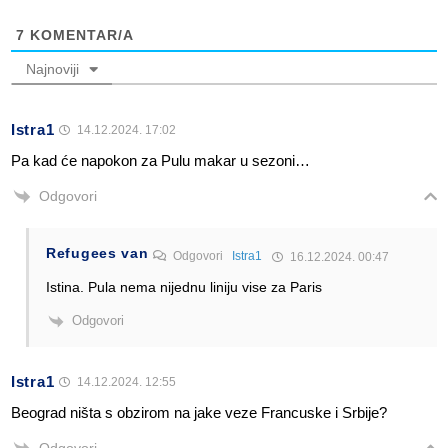
7
KOMENTAR/A
Najnoviji
Istra1
14.12.2024. 17:02
Pa kad će napokon za Pulu makar u sezoni…
Odgovori
Refugees van
Odgovori
Istra1
16.12.2024. 00:47
Istina. Pula nema nijednu liniju vise za Paris
Odgovori
Istra1
14.12.2024. 12:55
Beograd ništa s obzirom na jake veze Francuske i Srbije?