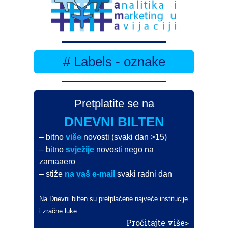
# Labels - oznake
Pretplatite se na
DNEVNI BILTEN
– bitno
više
novosti (svaki dan >15)
– bitno
svježije
novosti nego na
zamaaero
– stiže
na vaš e-mail
svaki radni dan
Na Dnevni bilten su pretplaćene najveće institucije
i zračne luke
Pročitajte više>