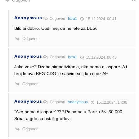
Odgovori
Anonymous
Odgovori
Istra1
15.12.2024. 00:41
Bilo bi dobro. Cudi me, da ne lete za BEG.
Odgovori
Anonymous
Odgovori
Istra1
15.12.2024. 00:43
Jake veze? Dzaba simpatiziranja, ako nema dijaspore. A i
broj letova BEG-CDG je sasvim solidan i bez AF
Odgovori
Anonymous
Odgovori
Anonymous
15.12.2024. 14:08
“Ako nema dijaspore”??? Pa samo u Parizu živi 30.000
Srba, a gde su ostali gradovi.
Odgovori