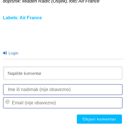
dopisnik: Mladen Radić (Osijek), foto: Air France
Labels:
Air France
Login
I
ili
n
Em
(n
(n
ob
ob