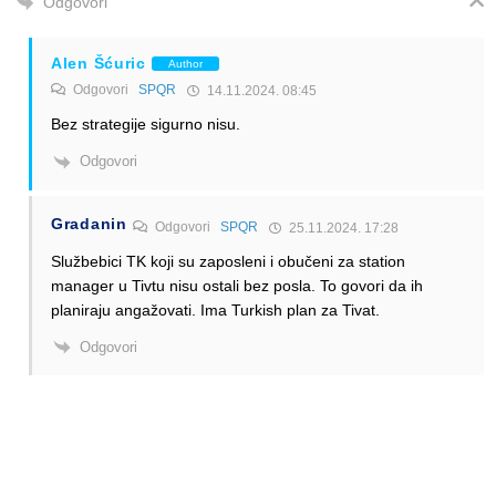
Odgovori
Alen Šćuric
Author
Odgovori
SPQR
14.11.2024. 08:45
Bez strategije sigurno nisu.
Odgovori
Gradanin
Odgovori
SPQR
25.11.2024. 17:28
Službebici TK koji su zaposleni i obučeni za station
manager u Tivtu nisu ostali bez posla. To govori da ih
planiraju angažovati. Ima Turkish plan za Tivat.
Odgovori