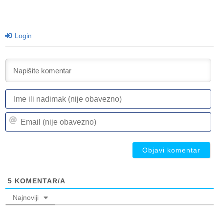
Login
I
ili
n
Em
(n
(n
ob
ob
5
KOMENTAR/A
Najnoviji