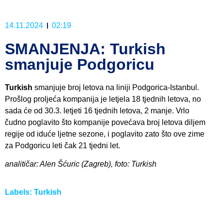
14.11.2024
02:19
SMANJENJA: Turkish
smanjuje Podgoricu
Turkish
smanjuje broj letova na liniji Podgorica-Istanbul.
Prošlog proljeća kompanija je letjela 18 tjednih letova, no
sada će od 30.3. letjeti 16 tjednih letova, 2 manje. Vrlo
čudno poglavito što kompanije povećava broj letova diljem
regije od iduće ljetne sezone, i poglavito zato što ove zime
za Podgoricu leti čak 21 tjedni let.
analitičar: Alen Šćuric (Zagreb), foto: Turkish
Labels:
Turkish