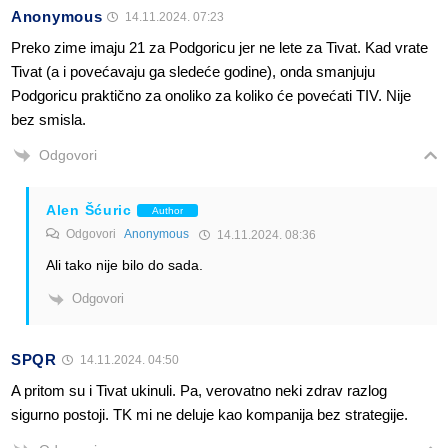
Anonymous
14.11.2024. 07:23
Preko zime imaju 21 za Podgoricu jer ne lete za Tivat. Kad vrate
Tivat (a i povećavaju ga sledeće godine), onda smanjuju
Podgoricu praktično za onoliko za koliko će povećati TIV. Nije
bez smisla.
Odgovori
Alen Šćuric
Author
Odgovori
Anonymous
14.11.2024. 08:36
Ali tako nije bilo do sada.
Odgovori
SPQR
14.11.2024. 04:50
A pritom su i Tivat ukinuli. Pa, verovatno neki zdrav razlog
sigurno postoji. TK mi ne deluje kao kompanija bez strategije.