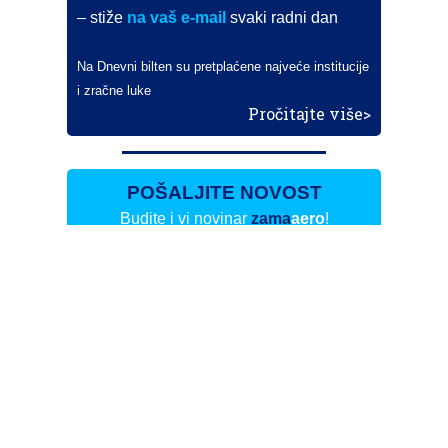
– stiže
na vaš e-mail
svaki radni dan
Na Dnevni bilten su pretplaćene najveće institucije
i zračne luke
Pročitajte više>
POŠALJITE NOVOST
Budite i vi novinar
zama
aero
!
Ako pošaljete 10 novosti koje objavimo
možete postati honorarni suradnik
i pisati za novac!
Info
Pretplata na dnevne biltene