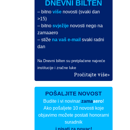
DNEVNI BILTEN
– bitno
više
novosti (svaki dan
>15)
– bitno
svježije
novosti nego na
zamaaero
– stiže
na vaš e-mail
svaki radni
dan
Na Dnevni bilten su pretplaćene najveće
institucije i zračne luke
Pročitajte više>
POŠALJITE NOVOST
Budite i vi novinar
zama
aero
!
Ako pošaljete 10 novosti koje
objavimo možete postati honorarni
suradnik
i pisati za novac!