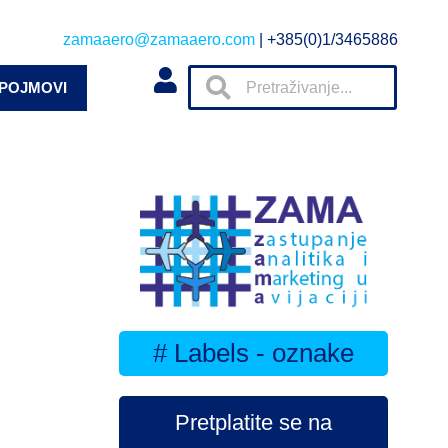
zamaaero@zamaaero.com
| +385(0)1/3465886
 POJMOVI
# Labels - oznake
Pretplatite se na