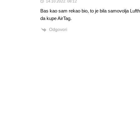
14.10.2022. 08:12
Bas kao sam rekao bio, to je bila samovolja Lufth
da kupe AirTag.
Odgovori
Alen Šćuric
Author
Odgovori
Anonymous
14.10.2022. 09:45
Da pokazalo se da su u krivu.
Odgovori
Info