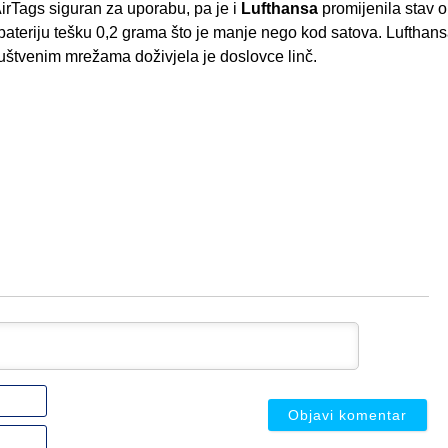
irTags siguran za uporabu, pa je i
Lufthansa
promijenila stav o
 bateriju tešku 0,2 grama što je manje nego kod satova. Lufthansa
društvenim mrežama doživjela je doslovce linč.
Ime
ili
nadimak
Email
(nije