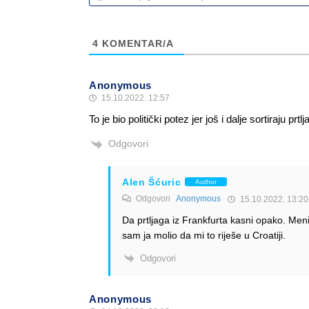
4
KOMENTAR/A
Anonymous
15.10.2022. 12:57
To je bio politički potez jer još i dalje sortiraju pr
Odgovori
Alen Šćuric
Author
Odgovori
Anonymous
15.10.2022. 13:20
Da prtljaga iz Frankfurta kasni opako. Meni
sam ja molio da mi to riješe u Croatiji.
Odgovori
Anonymous