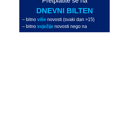
Pretplatite se na
DNEVNI BILTEN
– bitno
više
novosti (svaki dan >15)
– bitno
svježije
novosti nego na
zamaaero
– stiže
na vaš e-mail
svaki radni dan
Na Dnevni bilten su pretplaćene najveće institucije
i zračne luke
Pročitajte više>
POŠALJITE NOVOST
Budite i vi novinar
zama
aero
!
Ako pošaljete 10 novosti koje objavimo
možete postati honorarni suradnik
i pisati za novac!