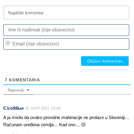
I
ili
n
Em
(n
(n
ob
ob
7
KOMENTAR/A
Najnoviji
Ciro86ue
14.07.2021. 22:28
A ja mislio da ovako providne mahinacije ne prolaze u Sloveniji…
Računam uređena zemlja… Kad ono… 😔