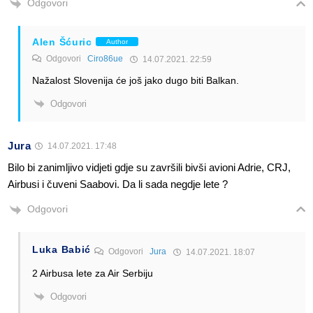
Odgovori
Alen Šćuric
Author
Odgovori
Ciro86ue
14.07.2021. 22:59
Nažalost Slovenija će još jako dugo biti Balkan.
Odgovori
Jura
14.07.2021. 17:48
Bilo bi zanimljivo vidjeti gdje su završili bivši avioni Adrie, CRJ,
Airbusi i čuveni Saabovi. Da li sada negdje lete ?
Odgovori
Luka Babić
Odgovori
Jura
14.07.2021. 18:07
2 Airbusa lete za Air Serbiju
Odgovori