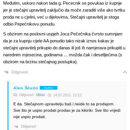
Međutim, uskoro nakon tada g. Pececnik se povukao iz kupnje
jer je stečajni upravitelj zaključio da može zaraditi više ako tvrtku
proda ne u cjelini, već u dijelovima. Stečajni upravitelj je stoga
odbio Pepečnikovu ponudu.
S obzirom na poslovni uspjeh Joca Pečečnika čvrsto sumnjam
da je za kupnju cijele AA ponudio tako nizak iznos kakav je
stečajni upravitelj prikupio do danas ili još ih namjerava prikupiti u
narednim mjesecina, godinama … možda čak i desetljećima (s
obzirom na brzinu stečajnog postupka).
Odgovori
Alen Šćuric
Author
Odgovori
Milan
14.07.2021. 11:22
E da. Stečajnom upravitelju baš i neide to sa prodajom.
Sve što je uspio prodati prodao je za kikiriki. Sve što vrijedi
nije uspio prodati.
Odgovori