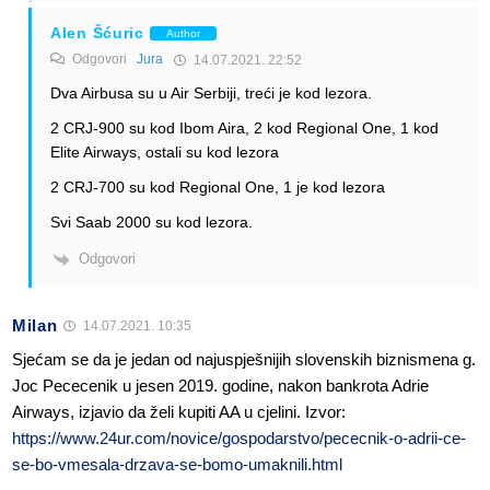
Alen Šćuric
Author
Odgovori
Jura
14.07.2021. 22:52
Dva Airbusa su u Air Serbiji, treći je kod lezora.
2 CRJ-900 su kod Ibom Aira, 2 kod Regional One, 1 kod
Elite Airways, ostali su kod lezora
2 CRJ-700 su kod Regional One, 1 je kod lezora
Svi Saab 2000 su kod lezora.
Odgovori
Milan
14.07.2021. 10:35
Sjećam se da je jedan od najuspješnijih slovenskih biznismena g.
Joc Pececenik u jesen 2019. godine, nakon bankrota Adrie
Airways, izjavio da želi kupiti AA u cjelini. Izvor:
https://www.24ur.com/novice/gospodarstvo/pececnik-o-adrii-ce-
se-bo-vmesala-drzava-se-bomo-umaknili.html