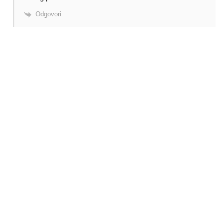
Odgovori
# Labels - oznake