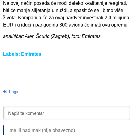
Na ovaj način posada će moći daleko kvalitetnije reagirati,
biti će manje slijetanja u nuždi, a spasit će se i bitno više
života. Kompanija će za ovaj hardver investirati 2,4 milijuna
EUR i u idućih par godina 300 aviona će imati ovu opremu.
analitičar: Alen Šćuric (Zagreb), foto: Emirates
Labels:
Emirates
Login
I
ili