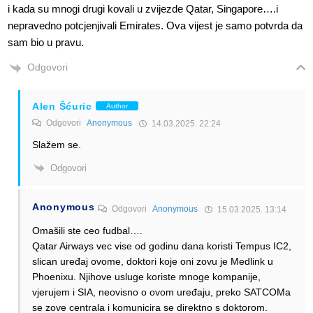
i kada su mnogi drugi kovali u zvijezde Qatar, Singapore….i
nepravedno potcjenjivali Emirates. Ova vijest je samo potvrda da
sam bio u pravu.
Odgovori
Alen Šćuric
Author
Odgovori
Anonymous
14.03.2025. 22:24
Slažem se.
Odgovori
Anonymous
Odgovori
Anonymous
15.03.2025. 13:14
Omašili ste ceo fudbal….
Qatar Airways vec vise od godinu dana koristi Tempus IC2,
slican uređaj ovome, doktori koje oni zovu je Medlink u
Phoenixu. Njihove usluge koriste mnoge kompanije,
vjerujem i SIA, neovisno o ovom uređaju, preko SATCOMa
se zove centrala i komunicira se direktno s doktorom.