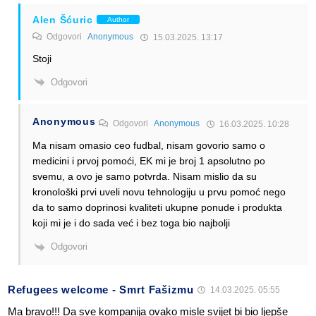
Alen Šćuric
Author
Odgovori
Anonymous
15.03.2025. 13:17
Stoji
Odgovori
Anonymous
Odgovori
Anonymous
16.03.2025. 10:28
Ma nisam omasio ceo fudbal, nisam govorio samo o
medicini i prvoj pomoći, EK mi je broj 1 apsolutno po
svemu, a ovo je samo potvrda. Nisam mislio da su
kronološki prvi uveli novu tehnologiju u prvu pomoć nego
da to samo doprinosi kvaliteti ukupne ponude i produkta
koji mi je i do sada već i bez toga bio najbolji
Odgovori
Refugees welcome - Smrt Fašizmu
14.03.2025. 05:55
Ma bravo!!! Da sve kompanija ovako misle svijet bi bio ljepše