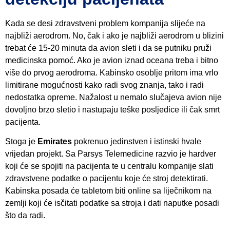
Kada se desi zdravstveni problem kompanija slijeće na
najbliži aerodrom. No, čak i ako je najbliži aerodrom u blizini
trebat će 15-20 minuta da avion sleti i da se putniku pruži
medicinska pomoć. Ako je avion iznad oceana treba i bitno
više do prvog aerodroma. Kabinsko osoblje pritom ima vrlo
limitirane mogućnosti kako radi svog znanja, tako i radi
nedostatka opreme. Nažalost u nemalo slučajeva avion nije
dovoljno brzo sletio i nastupaju teške posljedice ili čak smrt
pacijenta.
Stoga je
Emirates
pokrenuo jedinstven i istinski hvale
vrijedan projekt. Sa Parsys Telemedicine razvio je hardver
koji će se spojiti na pacijenta te u centralu kompanije slati
zdravstvene podatke o pacijentu koje će stroj detektirati.
Kabinska posada će tabletom biti online sa liječnikom na
zemlji koji će isčitati podatke sa stroja i dati naputke posadi
što da radi.