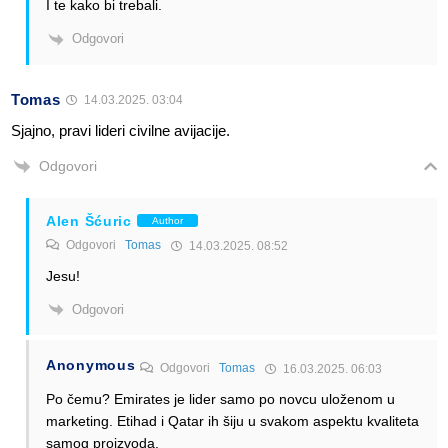
I te kako bi trebali.
Odgovori
Tomas
14.03.2025. 03:04
Sjajno, pravi lideri civilne avijacije.
Odgovori
Alen Šćuric
Author
Odgovori
Tomas
14.03.2025. 08:52
Jesu!
Odgovori
Anonymous
Odgovori
Tomas
16.03.2025. 06:03
Po čemu? Emirates je lider samo po novcu uloženom u
marketing. Etihad i Qatar ih šiju u svakom aspektu kvaliteta
samog proizvoda.