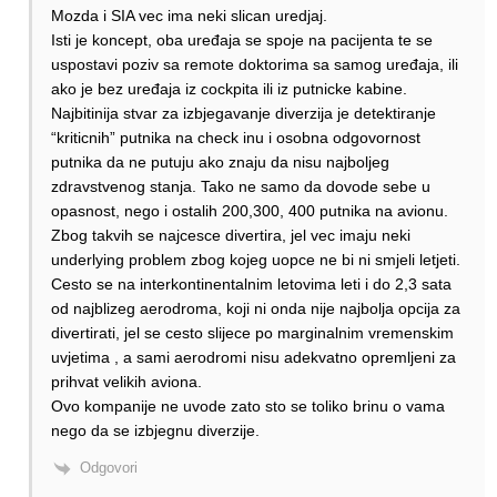
Mozda i SIA vec ima neki slican uredjaj.
Isti je koncept, oba uređaja se spoje na pacijenta te se
uspostavi poziv sa remote doktorima sa samog uređaja, ili
ako je bez uređaja iz cockpita ili iz putnicke kabine.
Najbitinija stvar za izbjegavanje diverzija je detektiranje
“kriticnih” putnika na check inu i osobna odgovornost
putnika da ne putuju ako znaju da nisu najboljeg
zdravstvenog stanja. Tako ne samo da dovode sebe u
opasnost, nego i ostalih 200,300, 400 putnika na avionu.
Zbog takvih se najcesce divertira, jel vec imaju neki
underlying problem zbog kojeg uopce ne bi ni smjeli letjeti.
Cesto se na interkontinentalnim letovima leti i do 2,3 sata
od najblizeg aerodroma, koji ni onda nije najbolja opcija za
divertirati, jel se cesto slijece po marginalnim vremenskim
uvjetima , a sami aerodromi nisu adekvatno opremljeni za
prihvat velikih aviona.
Ovo kompanije ne uvode zato sto se toliko brinu o vama
nego da se izbjegnu diverzije.
Odgovori