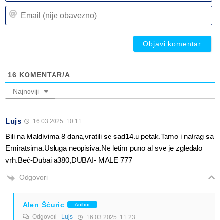
n
Em
(n
(n
ob
ob
16
KOMENTAR/A
Najnoviji
Lujs
16.03.2025. 10:11
Bili na Maldivima 8 dana,vratili se sad14.u petak.Tamo i natrag sa
Emiratsima.Usluga neopisiva.Ne letim puno al sve je zgledalo
vrh.Beć-Dubai a380,DUBAI- MALE 777
Odgovori
Alen Šćuric
Author
Odgovori
Lujs
16.03.2025. 11:23