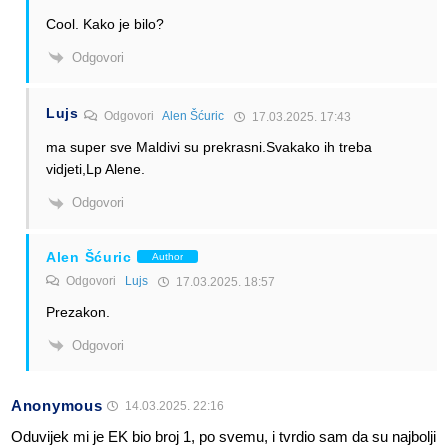
Cool. Kako je bilo?
Odgovori
Lujs
Odgovori
Alen Šćuric
17.03.2025. 17:43
ma super sve Maldivi su prekrasni.Svakako ih treba
vidjeti,Lp Alene.
Odgovori
Alen Šćuric
Author
Odgovori
Lujs
17.03.2025. 18:57
Prezakon.
Odgovori
Anonymous
14.03.2025. 22:16
Oduvijek mi je EK bio broj 1, po svemu, i tvrdio sam da su najbolji