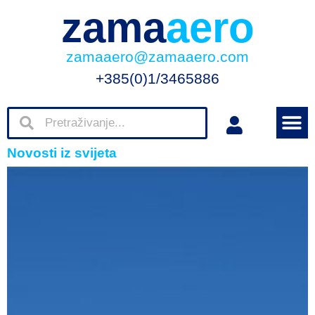
zama
aero
zamaaero@zamaaero.com
+385(0)1/3465886
Novosti iz svijeta