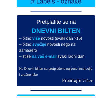
# Labels - oznake
Pretplatite se na
DNEVNI BILTEN
– bitno
više
novosti (svaki dan >15)
– bitno
svježije
novosti nego na
zamaaero
– stiže
na vaš e-mail
svaki radni dan
Na Dnevni bilten su pretplaćene najveće institucije
i zračne luke
Pročitajte više>
POŠALJITE NOVOST
Budite i vi novinar
zama
aero
!