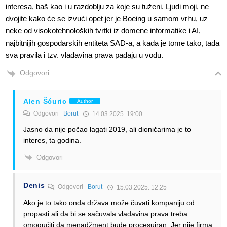
interesa, baš kao i u razdoblju za koje su tuženi. Ljudi moji, ne
dvojite kako će se izvući opet jer je Boeing u samom vrhu, uz
neke od visokotehnoloških tvrtki iz domene informatike i AI,
najbitnijih gospodarskih entiteta SAD-a, a kada je tome tako, tada
sva pravila i tzv. vladavina prava padaju u vodu.
Odgovori
Alen Šćuric
Author
Odgovori
Borut
14.03.2025. 19:00
Jasno da nije počao lagati 2019, ali dioničarima je to
interes, ta godina.
Odgovori
Denis
Odgovori
Borut
15.03.2025. 12:25
Ako je to tako onda država može čuvati kompaniju od
propasti ali da bi se sačuvala vladavina prava treba
omogućiti da menadžment bude procesuiran. Jer nije firma