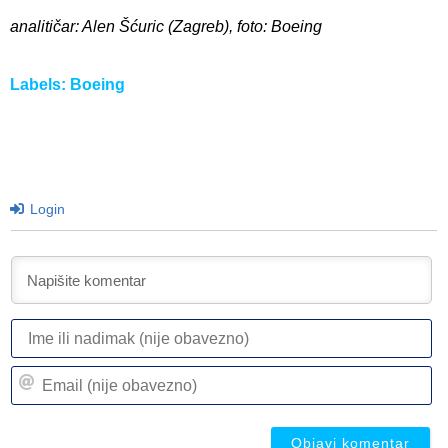
analitičar: Alen Šćuric (Zagreb), foto: Boeing
Labels:
Boeing
Login
I
ili
n
Em
(n
(n
ob
ob