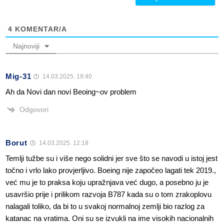
4
KOMENTAR/A
Najnoviji
Mig-31
14.03.2025. 19:40
Ah da Novi dan novi Beoing~ov problem
Odgovori
Borut
14.03.2025. 12:18
Temlji tužbe su i više nego solidni jer sve što se navodi u istoj jest
točno i vrlo lako provjerljivo. Boeing nije započeo lagati tek 2019.,
već mu je to praksa koju upražnjava već dugo, a posebno ju je
usavršio prije i prilikom razvoja B787 kada su o tom zrakoplovu
nalagali toliko, da bi to u svakoj normalnoj zemlji bio razlog za
katanac na vratima. Oni su se izvukli na ime visokih nacionalnih