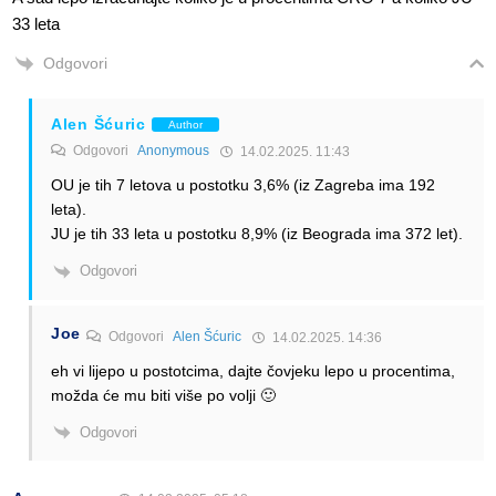
33 leta
Odgovori
Alen Šćuric
Author
Odgovori
Anonymous
14.02.2025. 11:43
OU je tih 7 letova u postotku 3,6% (iz Zagreba ima 192
leta).
JU je tih 33 leta u postotku 8,9% (iz Beograda ima 372 let).
Odgovori
Joe
Odgovori
Alen Šćuric
14.02.2025. 14:36
eh vi lijepo u postotcima, dajte čovjeku lepo u procentima,
možda će mu biti više po volji 🙂
Odgovori