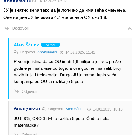
Anonymous
14.02.2025. 05:18
ЈУ је знатно већа тако да је логично да има већа смањења.
Ове године ЈУ ће имати 4.7 милиона а ОУ око 1.8.
Odgovori
Alen Šćuric
Author
Odgovori
Anonymous
14.02.2025. 11:41
Prvo nije istina da će OU imati 1,8 milijuna jer već prošle
godine je imala više od toga, a ove godine ima velik broj
novih linija i frekvencija. Drugo JU je samo duplo veća
kompanija od OU, a razlika je 5 puta.
Odgovori
Anonymous
Odgovori
Alen Šćuric
14.02.2025. 18:10
JU 8.9%, CRO 3.8%, a razlika 5 puta. Čudna neka
matematika?