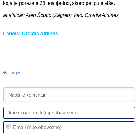
koja je porezala 33 leta tjedno, skoro pet puta više.
analitičar: Alen Šćuric (Zagreb), foto: Croatia Airlines
Labels:
Croatia Airlines
Login
I
ili
n
Em
(n
(n
ob
ob