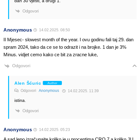
dan 30 vjesti, a drugi 1.
Odgovori
Anonymous
14.02.2025. 08:50
II Mjesec- slowest month of the year. I ovu godinu fali taj 29. dan
spram 2024, tako da ce se to odrazit i na brojke. 1 dan je 3%
Minus. vidjet cemo kako ce bit za zracne luke,
Odgovori
Alen Šćuric
Author
Odgovori
Anonymous
14.02.2025. 11:39
istina.
Odgovori
Anonymous
14.02.2025. 05:23
A sad lepo izračunajte koliko je u procentima CRO 7 a koliko JU