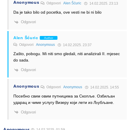
Anonymous
Odgovori
Alen Šćuric
14.02.2025. 23:13
Da je tako bilo od pocetka, ove vesti ne bi ni bilo
Odgovori
Alen Šćuric
Author
Odgovori
Anonymous
14.02.2025. 23:37
Zašto, pobogu. Mi niti smo gledali, niti analizirali II. mjesec
do sada.
Odgovori
Anonymous
Odgovori
Anonymous
14.02.2025. 14:55
Посебно свим овим путницима за Скопље. Озбиљан
ударац и чиме услугу Визеру који лети из Љубљане.
Odgovori
Anonymous
14.02.2025. 01:59