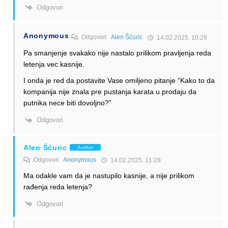
Odgovori
Anonymous
Odgovori
Alen Šćuric
14.02.2025. 10:29
Pa smanjenje svakako nije nastalo prilikom pravljenja reda
letenja vec kasnije.
I onda je red da postavite Vase omiljeno pitanje “Kako to da
kompanija nije znala pre pustanja karata u prodaju da
putnika nece biti dovoljno?”
Odgovori
Alen Šćuric
Author
Odgovori
Anonymous
14.02.2025. 11:28
Ma odakle vam da je nastupilo kasnije, a nije prilikom
rađenja reda letenja?
Odgovori