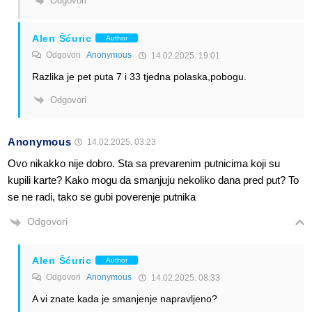
Odgovori
Alen Šćuric
Author
Odgovori
Anonymous
14.02.2025. 19:01
Razlika je pet puta 7 i 33 tjedna polaska,pobogu.
Odgovori
Anonymous
14.02.2025. 03:23
Ovo nikakko nije dobro. Sta sa prevarenim putnicima koji su
kupili karte? Kako mogu da smanjuju nekoliko dana pred put? To
se ne radi, tako se gubi poverenje putnika
Odgovori
Alen Šćuric
Author
Odgovori
Anonymous
14.02.2025. 08:33
A vi znate kada je smanjenje napravljeno?