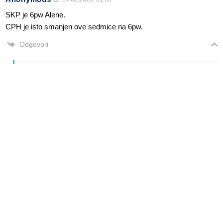
SKP je 6pw Alene.
CPH je isto smanjen ove sedmice na 6pw.
Odgovori
Alen Šćuric
Author
Odgovori
Anonymous
14.02.2025. 02:28
Nije. Ovako je kako smo mi objavili. Više puta provjereno.
Odgovori