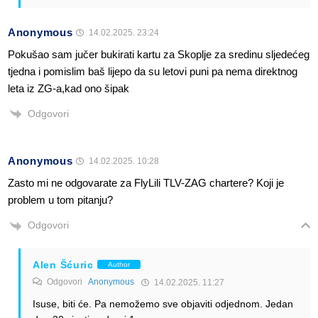
Anonymous
14.02.2025. 23:24
Pokušao sam jučer bukirati kartu za Skoplje za sredinu sljedećeg
tjedna i pomislim baš lijepo da su letovi puni pa nema direktnog
leta iz ZG-a,kad ono šipak
Odgovori
Anonymous
14.02.2025. 10:28
Zasto mi ne odgovarate za FlyLili TLV-ZAG chartere? Koji je
problem u tom pitanju?
Odgovori
Alen Šćuric
Author
Odgovori
Anonymous
14.02.2025. 11:27
Isuse, biti će. Pa nemožemo sve objaviti odjednom. Jedan