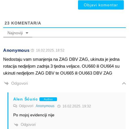
23
KOMENTAR/A
Najnoviji
Anonymous
16.02.2025. 18:52
Nedostaju vam smanjenja na ZAG DBV ZAG, ukinuta je jedna
rotacija nedjeljom zadnja 3 tjedna veljace. OU660 ili OU664 su
ukinuti nedjeljom ZAG DBV te OU665 ili OU663 DBV ZAG
Odgovori
Alen Šćuric
Author
Odgovori
Anonymous
16.02.2025. 19:32
Po mojoj evidenciji nije
Odgovori