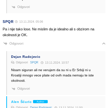
Odgovori
SPQR
13.11.2024. 05:06
Pa i nije tako lose. Ne mislim da je idealno ali s obzirom na
okolnosti je OK.
Odgovori
Dejan Radojevic
Odgovori
SPQR
13.11.2024. 10:57
Nisam siguran ali ne verujem da su ni u Er Srbiji ni u
Kroatiji mnogo vece plate od ovih mada nemaju te iste
okolnosti.
Odgovori
Alen Šćuric
Author
Odgovori
Dejan Radojevic
13.11.2024. 11:50