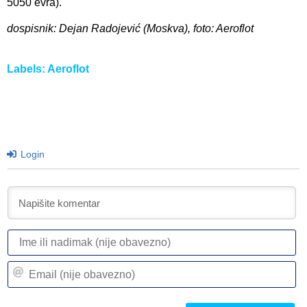
5050 evra).
dospisnik: Dejan Radojević (Moskva), foto: Aeroflot
Labels:
Aeroflot
Login
I
ili
n
Em
(n
(n
ob
ob