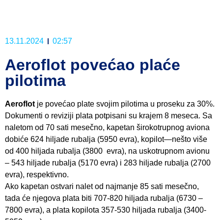
13.11.2024
02:57
Aeroflot povećao plaće
pilotima
Aeroflot
je povećao plate svojim pilotima u proseku za 30%.
Dokumenti o reviziji plata potpisani su krajem 8 meseca. Sa
naletom od 70 sati mesečno, kapetan širokotrupnog aviona
dobiće 624 hiljade rubalja (5950 evra), kopilot—nešto više
od 400 hiljada rubalja (3800 evra), na uskotrupnom avionu
– 543 hiljade rubalja (5170 evra) i 283 hiljade rubalja (2700
evra), respektivno.
Ako kapetan ostvari nalet od najmanje 85 sati mesečno,
tada će njegova plata biti 707-820 hiljada rubalja (6730 –
7800 evra), a plata kopilota 357-530 hiljada rubalja (3400-