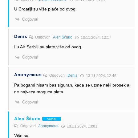
U Croatiji su više plaće od ovog.
Odgovori
Denis
Odgovori
Alen Šćuric
13.11.2024. 12:17
I u Air Serbiji su plate više od ovog.
Odgovori
Anonymous
Odgovori
Denis
13.11.2024. 12:46
Pa bogami nisam bas siguran, kada se uzme neki prosek a
ne najveca moguca plata
Odgovori
Alen Šćuric
Author
Odgovori
Anonymous
13.11.2024. 13:01
Više su.