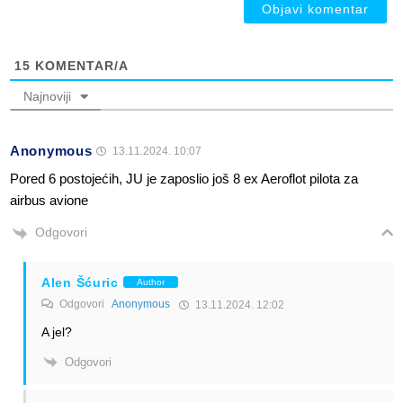
15
KOMENTAR/A
Najnoviji
Anonymous
13.11.2024. 10:07
Pored 6 postojećih, JU je zaposlio još 8 ex Aeroflot pilota za
airbus avione
Odgovori
Alen Šćuric
Author
Odgovori
Anonymous
13.11.2024. 12:02
A jel?
Odgovori