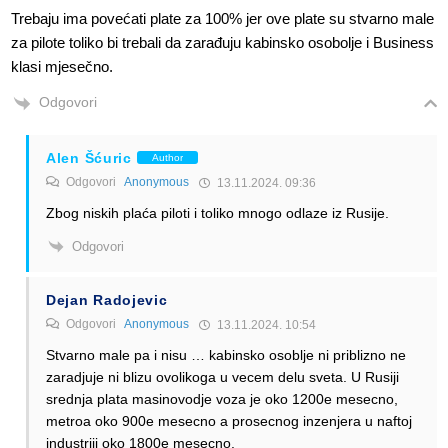
Trebaju ima povećati plate za 100% jer ove plate su stvarno male
za pilote toliko bi trebali da zarađuju kabinsko osobolje i Business
klasi mjesečno.
Odgovori
Alen Šćuric
Author
Odgovori
Anonymous
13.11.2024. 09:36
Zbog niskih plaća piloti i toliko mnogo odlaze iz Rusije.
Odgovori
Dejan Radojevic
Odgovori
Anonymous
13.11.2024. 10:54
Stvarno male pa i nisu … kabinsko osoblje ni priblizno ne
zaradjuje ni blizu ovolikoga u vecem delu sveta. U Rusiji
srednja plata masinovodje voza je oko 1200e mesecno,
metroa oko 900e mesecno a prosecnog inzenjera u naftoj
industriji oko 1800e mesecno.