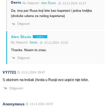
Denis
Odgovori
Alen Šćuric
13.11.2024. 12:17
Da, ima par Rusa koji lete kao kapetani i jedna Indijka
(doduše udana za našeg kapetana)
Odgovori
Alen Šćuric
Author
Odgovori
Denis
13.11.2024. 12:22
Thanks. Nisam to znao.
Odgovori
VY7721
13.11.2024. 09:47
S obzirom na trošak života u Rusiji ovo uopće nije loše.
Odgovori
Anonymous
13.11.2024. 05:57