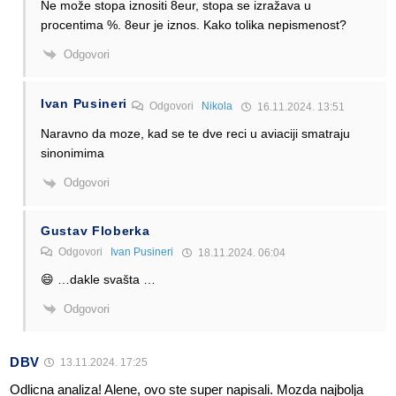
Ne može stopa iznositi 8eur, stopa se izražava u
procentima %. 8eur je iznos. Kako tolika nepismenost?
Odgovori
Ivan Pusineri
Odgovori
Nikola
16.11.2024. 13:51
Naravno da moze, kad se te dve reci u aviaciji smatraju
sinonimima
Odgovori
Gustav Floberka
Odgovori
Ivan Pusineri
18.11.2024. 06:04
😄 …dakle svašta …
Odgovori
DBV
13.11.2024. 17:25
Odlicna analiza! Alene, ovo ste super napisali. Mozda najbolja