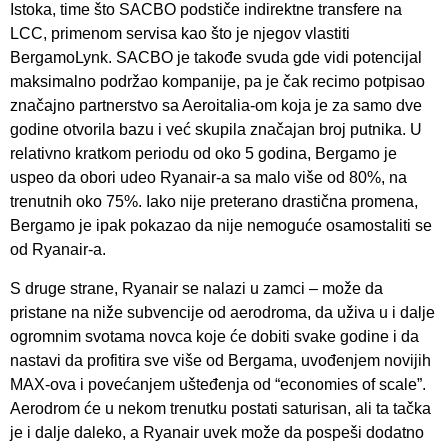
Istoka, time što SACBO podstiče indirektne transfere na
LCC, primenom servisa kao što je njegov vlastiti
BergamoLynk. SACBO je takođe svuda gde vidi potencijal
maksimalno podržao kompanije, pa je čak recimo potpisao
značajno partnerstvo sa Aeroitalia-om koja je za samo dve
godine otvorila bazu i već skupila značajan broj putnika. U
relativno kratkom periodu od oko 5 godina, Bergamo je
uspeo da obori udeo Ryanair-a sa malo više od 80%, na
trenutnih oko 75%. Iako nije preterano drastična promena,
Bergamo je ipak pokazao da nije nemoguće osamostaliti se
od Ryanair-a.
S druge strane, Ryanair se nalazi u zamci – može da
pristane na niže subvencije od aerodroma, da uživa u i dalje
ogromnim svotama novca koje će dobiti svake godine i da
nastavi da profitira sve više od Bergama, uvođenjem novijih
MAX-ova i povećanjem ušteđenja od “economies of scale”.
Aerodrom će u nekom trenutku postati saturisan, ali ta tačka
je i dalje daleko, a Ryanair uvek može da pospeši dodatno