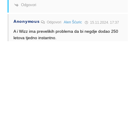
Odgovori
Anonymous
Odgovori
Alen Šćuric
15.11.2024. 17:37
A i Wizz ima prevelikih problema da bi negdje dodao 250
letova tjedno instantno.
Odgovori
Alen Šćuric
Author
Odgovori
Anonymous
15.11.2024. 19:29
Jasno
Odgovori
Ivan Pusineri
Odgovori
Anonymous
16.11.2024. 13:55
Ne bih se bas slozio. Isto kao sto je Wizz nekako imao
kapaciteta da otvara nove rute tokom poslednjih nekoliko