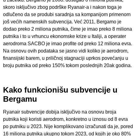
skoro isključivo zbog podrške Ryanair-a i nakon toga je
odlučeno da se produbi saradnja sa kompanijom primenom
još većih namenskih subvencija. Već 2011, Bergamo je
dodao preko 2 miliona putnika, čime je imao preko 8 miliona
putnika i to u vrhuncu ekonomske krize u Italiji, a operater
aerodroma SACBO je imao profite od preko 12 miliona evra.
Na osnovu ovih podataka se jasno vidi koliko je aerodrom,
finansijski barem, u priličnoj stagnaciji uprkos povećanju u
broju putnika od preko 150% tokom poslednjih 20ak godina.
Kako funkcionišu subvencije u
Bergamu
Ryanair subvencije dobija isključivo na osnovu broja
putnika koji koristi aerodrom, konkretno u iznosu od 8 evra
po putniku u 2023. Nije komplikovano izračunati da je, pored
16 miliona putnika ukupno tokom 2023, od kojih je oko 80%