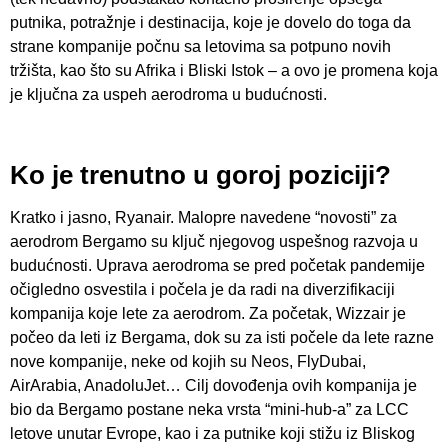
putnika, potražnje i destinacija, koje je dovelo do toga da
strane kompanije počnu sa letovima sa potpuno novih
tržišta, kao što su Afrika i Bliski Istok – a ovo je promena koja
je ključna za uspeh aerodroma u budućnosti.
Ko je trenutno u goroj poziciji?
Kratko i jasno, Ryanair. Malopre navedene “novosti” za
aerodrom Bergamo su ključ njegovog uspešnog razvoja u
budućnosti. Uprava aerodroma se pred početak pandemije
očigledno osvestila i počela je da radi na diverzifikaciji
kompanija koje lete za aerodrom. Za početak, Wizzair je
počeo da leti iz Bergama, dok su za isti počele da lete razne
nove kompanije, neke od kojih su Neos, FlyDubai,
AirArabia, AnadoluJet… Cilj dovođenja ovih kompanija je
bio da Bergamo postane neka vrsta “mini-hub-a” za LCC
letove unutar Evrope, kao i za putnike koji stižu iz Bliskog