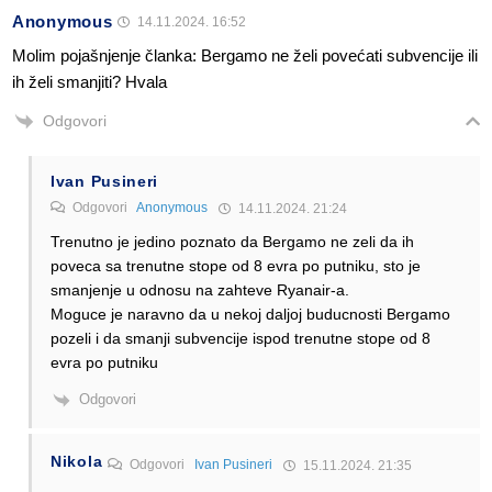
Anonymous
14.11.2024. 16:52
Molim pojašnjenje članka: Bergamo ne želi povećati subvencije ili
ih želi smanjiti? Hvala
Odgovori
Ivan Pusineri
Odgovori
Anonymous
14.11.2024. 21:24
Trenutno je jedino poznato da Bergamo ne zeli da ih
poveca sa trenutne stope od 8 evra po putniku, sto je
smanjenje u odnosu na zahteve Ryanair-a.
Moguce je naravno da u nekoj daljoj buducnosti Bergamo
pozeli i da smanji subvencije ispod trenutne stope od 8
evra po putniku
Odgovori
Nikola
Odgovori
Ivan Pusineri
15.11.2024. 21:35