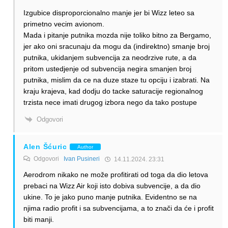
Izgubice disproporcionalno manje jer bi Wizz leteo sa
primetno vecim avionom.
Mada i pitanje putnika mozda nije toliko bitno za Bergamo,
jer ako oni sracunaju da mogu da (indirektno) smanje broj
putnika, ukidanjem subvencija za neodrzive rute, a da
pritom ustedjenje od subvencija negira smanjen broj
putnika, mislim da ce na duze staze tu opciju i izabrati. Na
kraju krajeva, kad dodju do tacke saturacije regionalnog
trzista nece imati drugog izbora nego da tako postupe
Odgovori
Alen Šćuric
Author
Odgovori
Ivan Pusineri
14.11.2024. 23:31
Aerodrom nikako ne može profitirati od toga da dio letova
prebaci na Wizz Air koji isto dobiva subvencije, a da dio
ukine. To je jako puno manje putnika. Evidentno se na
njima radio profit i sa subvencijama, a to znači da će i profit
biti manji.