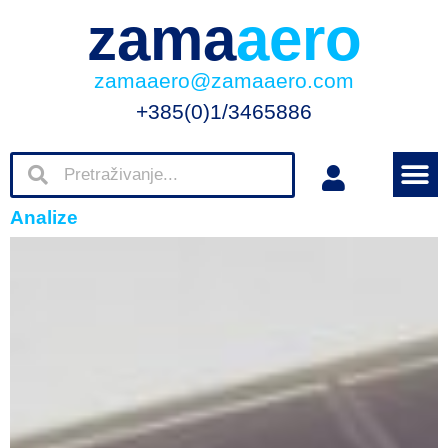
zama
aero
zamaaero@zamaaero.com
+385(0)1/3465886
Analize