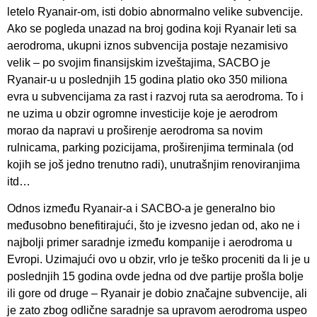
letelo Ryanair-om, isti dobio abnormalno velike subvencije.
Ako se pogleda unazad na broj godina koji Ryanair leti sa
aerodroma, ukupni iznos subvencija postaje nezamisivo
velik – po svojim finansijskim izveštajima, SACBO je
Ryanair-u u poslednjih 15 godina platio oko 350 miliona
evra u subvencijama za rast i razvoj ruta sa aerodroma. To i
ne uzima u obzir ogromne investicije koje je aerodrom
morao da napravi u proširenje aerodroma sa novim
rulnicama, parking pozicijama, proširenjima terminala (od
kojih se još jedno trenutno radi), unutrašnjim renoviranjima
itd…
Odnos između Ryanair-a i SACBO-a je generalno bio
međusobno benefitirajući, što je izvesno jedan od, ako ne i
najbolji primer saradnje između kompanije i aerodroma u
Evropi. Uzimajući ovo u obzir, vrlo je teško proceniti da li je u
poslednjih 15 godina ovde jedna od dve partije prošla bolje
ili gore od druge – Ryanair je dobio značajne subvencije, ali
je zato zbog odlične saradnje sa upravom aerodroma uspeo