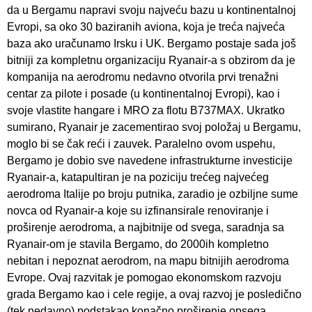
da u Bergamu napravi svoju najveću bazu u kontinentalnoj
Evropi, sa oko 30 baziranih aviona, koja je treća najveća
baza ako uračunamo Irsku i UK. Bergamo postaje sada još
bitniji za kompletnu organizaciju Ryanair-a s obzirom da je
kompanija na aerodromu nedavno otvorila prvi trenažni
centar za pilote i posade (u kontinentalnoj Evropi), kao i
svoje vlastite hangare i MRO za flotu B737MAX. Ukratko
sumirano, Ryanair je zacementirao svoj položaj u Bergamu,
moglo bi se čak reći i zauvek. Paralelno ovom uspehu,
Bergamo je dobio sve navedene infrastrukturne investicije
Ryanair-a, katapultiran je na poziciju trećeg najvećeg
aerodroma Italije po broju putnika, zaradio je ozbiljne sume
novca od Ryanair-a koje su izfinansirale renoviranje i
proširenje aerodroma, a najbitnije od svega, saradnja sa
Ryanair-om je stavila Bergamo, do 2000ih kompletno
nebitan i nepoznat aerodrom, na mapu bitnijih aerodroma
Evrope. Ovaj razvitak je pomogao ekonomskom razvoju
grada Bergamo kao i cele regije, a ovaj razvoj je posledično
(tek nedavno) podstakao konačno proširenje opsega