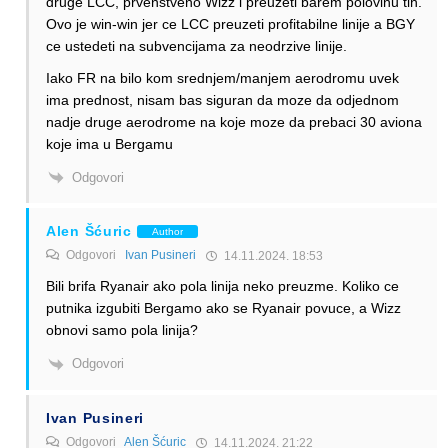
druge LCC, prvenstveno Wizz i preuzeti barem polovinu tih.
Ovo je win-win jer ce LCC preuzeti profitabilne linije a BGY
ce ustedeti na subvencijama za neodrzive linije.
Iako FR na bilo kom srednjem/manjem aerodromu uvek
ima prednost, nisam bas siguran da moze da odjednom
nadje druge aerodrome na koje moze da prebaci 30 aviona
koje ima u Bergamu
Odgovori
Alen Šćuric
Author
Odgovori
Ivan Pusineri
14.11.2024. 18:53
Bili brifa Ryanair ako pola linija neko preuzme. Koliko ce
putnika izgubiti Bergamo ako se Ryanair povuce, a Wizz
obnovi samo pola linija?
Odgovori
Ivan Pusineri
Odgovori
Alen Šćuric
14.11.2024. 21:22