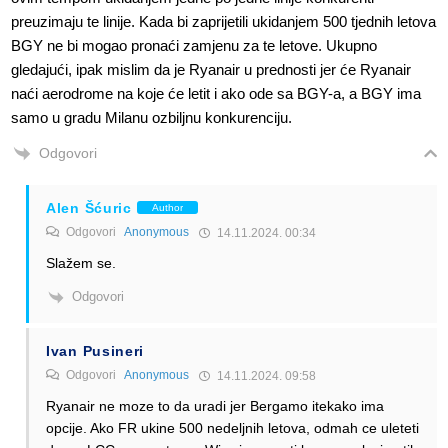
preuzimaju te linije. Kada bi zaprijetili ukidanjem 500 tjednih letova
BGY ne bi mogao pronaći zamjenu za te letove. Ukupno
gledajući, ipak mislim da je Ryanair u prednosti jer će Ryanair
naći aerodrome na koje će letit i ako ode sa BGY-a, a BGY ima
samo u gradu Milanu ozbiljnu konkurenciju.
Odgovori
Alen Šćuric
Author
Odgovori
Anonymous
14.11.2024. 00:34
Slažem se.
Odgovori
Ivan Pusineri
Odgovori
Anonymous
14.11.2024. 09:58
Ryanair ne moze to da uradi jer Bergamo itekako ima
opcije. Ako FR ukine 500 nedeljnih letova, odmah ce uleteti