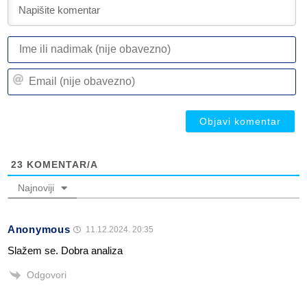
I
ili
n
Em
(n
(n
ob
ob
23
KOMENTAR/A
Najnoviji
Anonymous
11.12.2024. 20:35
Slažem se. Dobra analiza
Odgovori