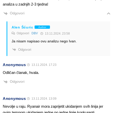
analiza u zadnjih 2-3 tjedna!
Odgovori
Alen Šćuric
Author
Odgovori
DBV
13.11.2024. 23:58
Ja nisam napisao ovu analizu nego Ivan.
Odgovori
Anonymous
13.11.2024. 17:23
Odličan članak, hvala.
Odgovori
Anonymous
13.11.2024. 13:09
Nevolje u raju. Ryanair mora zaprijetit ukidanjem svih linija jer
ovim tempom ukidanjem jedne po jedne linije konkurenti