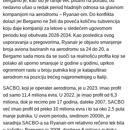
Bergamo je, kao što je ranije već pisano na portalu, od
nedavno ušao u redak period hladnijih odnosa sa glavnom
kompanijom na aerodromu – Ryanair-om. Do konflikta
dolazi jer Bergamo ne želi da poveća količinu subvencija
koju daje kompaniji za letove u sledećem ugovornom
periodu koji obuhvata 2028-2034. Kao posledica ovog
usporavanja u pregovorima, Ryanair je objavio smanjenje
broja aviona baziranih na aerodromu sa 24 do 20, a
Bergamo sada mora da se suoči sa realnošću profita koji se
polako ali uporno smanjuje iz godine u godinu, uprkos
ogromnom rastu u broju putnika koji je katapultirao
aerodrom na poziciju trećeg najprometnijeg u Italiji.
SACBO, koji je operater aerodroma, je u 2023. imao profit
od samo 11,4 miliona evra. U 2022. je imao profit od 6,3
miliona, dok je recimo pre 17 godina, daleke 2007, SACBO
već imao profit od preko 10 miliona evra i to sa oko 2,5 puta
manje putnika. U ovom periodu, sredinom 2000ih, je
saradnja SACBO-a sa Ryanair-om relativno rečeno tek bila
u začetku. Bergamo je 2008. dostigao 6 miliona putnika,