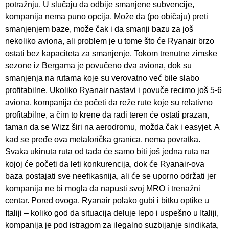
potražnju. U slučaju da odbije smanjene subvencije,
kompanija nema puno opcija. Može da (po običaju) preti
smanjenjem baze, može čak i da smanji bazu za još
nekoliko aviona, ali problem je u tome što će Ryanair brzo
ostati bez kapaciteta za smanjenje. Tokom trenutne zimske
sezone iz Bergama je povučeno dva aviona, dok su
smanjenja na rutama koje su verovatno već bile slabo
profitabilne. Ukoliko Ryanair nastavi i povuče recimo još 5-6
aviona, kompanija će početi da reže rute koje su relativno
profitabilne, a čim to krene da radi teren će ostati prazan,
taman da se Wizz širi na aerodromu, možda čak i easyjet. A
kad se pređe ova metaforička granica, nema povratka.
Svaka ukinuta ruta od tada će samo biti još jedna ruta na
kojoj će početi da leti konkurencija, dok će Ryanair-ova
baza postajati sve neefikasnija, ali će se uporno održati jer
kompanija ne bi mogla da napusti svoj MRO i trenažni
centar. Pored ovoga, Ryanair polako gubi i bitku optike u
Italiji – koliko god da situacija deluje lepo i uspešno u Italiji,
kompanija je pod istragom za ilegalno suzbijanje sindikata,