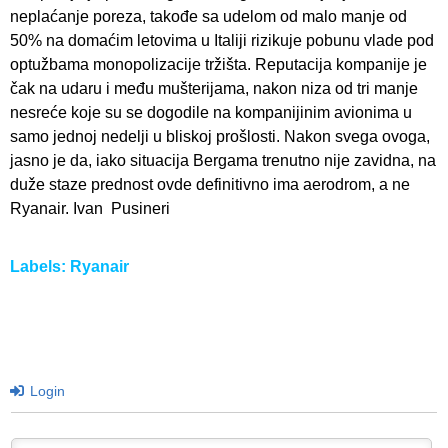
neplaćanje poreza, takođe sa udelom od malo manje od
50% na domaćim letovima u Italiji rizikuje pobunu vlade pod
optužbama monopolizacije tržišta. Reputacija kompanije je
čak na udaru i među mušterijama, nakon niza od tri manje
nesreće koje su se dogodile na kompanijinim avionima u
samo jednoj nedelji u bliskoj prošlosti. Nakon svega ovoga,
jasno je da, iako situacija Bergama trenutno nije zavidna, na
duže staze prednost ovde definitivno ima aerodrom, a ne
Ryanair. Ivan Pusineri
Labels:
Ryanair
Login