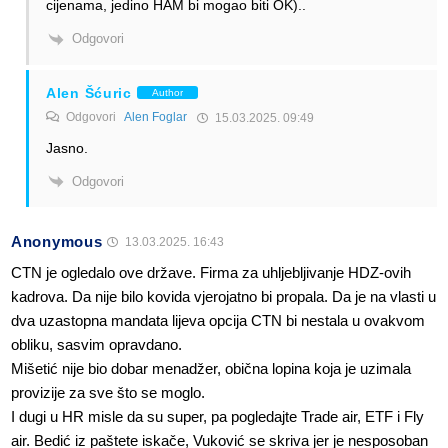
cijenama, jedino HAM bi mogao biti OK)..
Odgovori
Alen Šćuric
Author
Odgovori
Alen Foglar
15.03.2025. 09:49
Jasno.
Odgovori
Anonymous
13.03.2025. 16:43
CTN je ogledalo ove države. Firma za uhljebljivanje HDZ-ovih
kadrova. Da nije bilo kovida vjerojatno bi propala. Da je na vlasti u
dva uzastopna mandata lijeva opcija CTN bi nestala u ovakvom
obliku, sasvim opravdano.
Mišetić nije bio dobar menadžer, obična lopina koja je uzimala
provizije za sve što se moglo.
I dugi u HR misle da su super, pa pogledajte Trade air, ETF i Fly
air. Bedić iz paštete iskače, Vuković se skriva jer je nesposoban