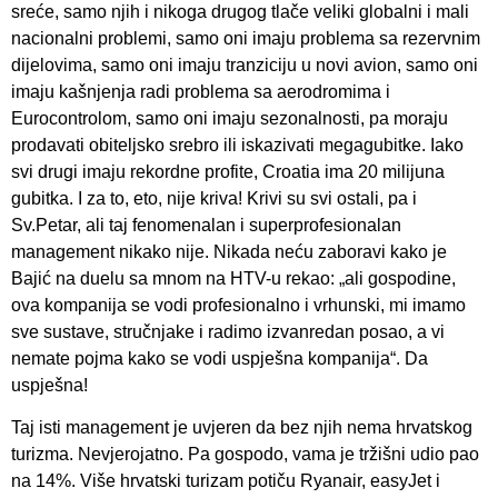
sreće, samo njih i nikoga drugog tlače veliki globalni i mali
nacionalni problemi, samo oni imaju problema sa rezervnim
dijelovima, samo oni imaju tranziciju u novi avion, samo oni
imaju kašnjenja radi problema sa aerodromima i
Eurocontrolom, samo oni imaju sezonalnosti, pa moraju
prodavati obiteljsko srebro ili iskazivati megagubitke. Iako
svi drugi imaju rekordne profite, Croatia ima 20 milijuna
gubitka. I za to, eto, nije kriva! Krivi su svi ostali, pa i
Sv.Petar, ali taj fenomenalan i superprofesionalan
management nikako nije. Nikada neću zaboravi kako je
Bajić na duelu sa mnom na HTV-u rekao: „ali gospodine,
ova kompanija se vodi profesionalno i vrhunski, mi imamo
sve sustave, stručnjake i radimo izvanredan posao, a vi
nemate pojma kako se vodi uspješna kompanija“. Da
uspješna!
Taj isti management je uvjeren da bez njih nema hrvatskog
turizma. Nevjerojatno. Pa gospodo, vama je tržišni udio pao
na 14%. Više hrvatski turizam potiču Ryanair, easyJet i