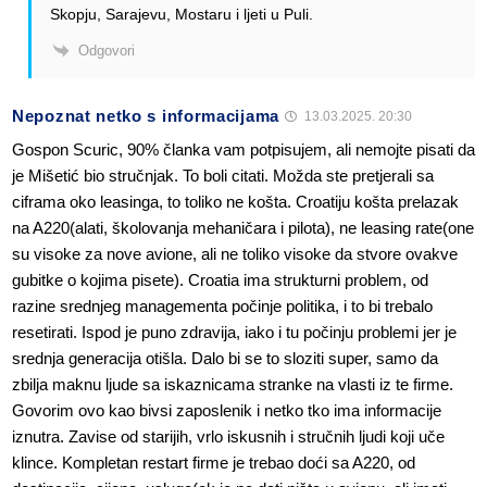
Skopju, Sarajevu, Mostaru i ljeti u Puli.
Odgovori
Nepoznat netko s informacijama
13.03.2025. 20:30
Gospon Scuric, 90% članka vam potpisujem, ali nemojte pisati da
je Mišetić bio stručnjak. To boli citati. Možda ste pretjerali sa
ciframa oko leasinga, to toliko ne košta. Croatiju košta prelazak
na A220(alati, školovanja mehaničara i pilota), ne leasing rate(one
su visoke za nove avione, ali ne toliko visoke da stvore ovakve
gubitke o kojima pisete). Croatia ima strukturni problem, od
razine srednjeg managementa počinje politika, i to bi trebalo
resetirati. Ispod je puno zdravija, iako i tu počinju problemi jer je
srednja generacija otišla. Dalo bi se to sloziti super, samo da
zbilja maknu ljude sa iskaznicama stranke na vlasti iz te firme.
Govorim ovo kao bivsi zaposlenik i netko tko ima informacije
iznutra. Zavise od starijih, vrlo iskusnih i stručnih ljudi koji uče
klince. Kompletan restart firme je trebao doći sa A220, od