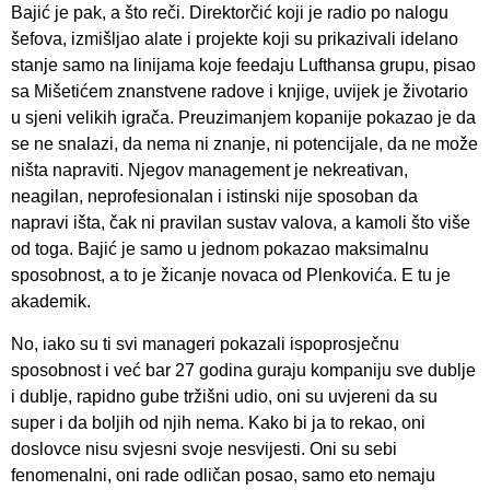
Bajić je pak, a što reči. Direktorčić koji je radio po nalogu
šefova, izmišljao alate i projekte koji su prikazivali idelano
stanje samo na linijama koje feedaju Lufthansa grupu, pisao
sa Mišetićem znanstvene radove i knjige, uvijek je životario
u sjeni velikih igrača. Preuzimanjem kopanije pokazao je da
se ne snalazi, da nema ni znanje, ni potencijale, da ne može
ništa napraviti. Njegov management je nekreativan,
neagilan, neprofesionalan i istinski nije sposoban da
napravi išta, čak ni pravilan sustav valova, a kamoli što više
od toga. Bajić je samo u jednom pokazao maksimalnu
sposobnost, a to je žicanje novaca od Plenkovića. E tu je
akademik.
No, iako su ti svi manageri pokazali ispoprosječnu
sposobnost i već bar 27 godina guraju kompaniju sve dublje
i dublje, rapidno gube tržišni udio, oni su uvjereni da su
super i da boljih od njih nema. Kako bi ja to rekao, oni
doslovce nisu svjesni svoje nesvijesti. Oni su sebi
fenomenalni, oni rade odličan posao, samo eto nemaju