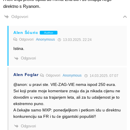
direktno s Ryanom.
Odgovori
Alen Šćuric
Author
Odgovori
Anonymous
13.03.2025. 22:24
Istina.
Odgovori
Alen Foglar
Odgovori
Anonymous
14.03.2025. 07:07
@anon: u pravi ste. VIE-ZAG-VIE nema ispod 250 eura.
Svi koji prate moje komentare znaju da ja nikada cijenu ne
dovodim u vezu sa trajanjem leta, ali za tu udaljenost je to
ekstremno puno.
A čekajte samo MXP: ponedjeljkom i petkom idu u direktnu
konkurenciju sa FR i tu će gigantski popušiti!!
Odgovori