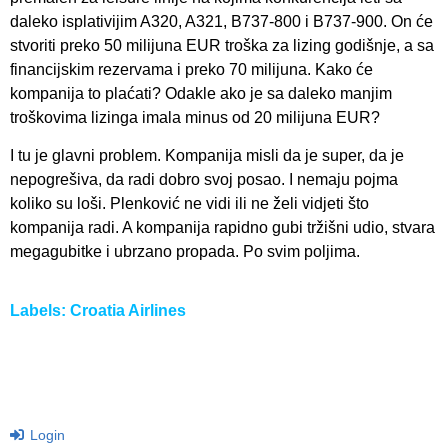
daleko isplativijim A320, A321, B737-800 i B737-900. On će
stvoriti preko 50 milijuna EUR troška za lizing godišnje, a sa
financijskim rezervama i preko 70 milijuna. Kako će
kompanija to plaćati? Odakle ako je sa daleko manjim
troškovima lizinga imala minus od 20 milijuna EUR?
I tu je glavni problem. Kompanija misli da je super, da je
nepogrešiva, da radi dobro svoj posao. I nemaju pojma
koliko su loši. Plenković ne vidi ili ne želi vidjeti što
kompanija radi. A kompanija rapidno gubi tržišni udio, stvara
megagubitke i ubrzano propada. Po svim poljima.
Labels:
Croatia Airlines
Login