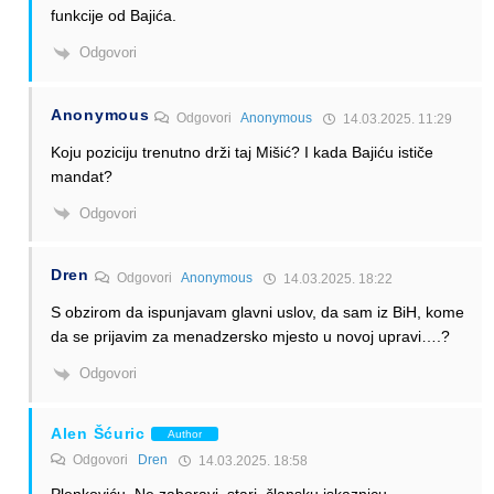
funkcije od Bajića.
Odgovori
Anonymous
Odgovori
Anonymous
14.03.2025. 11:29
Koju poziciju trenutno drži taj Mišić? I kada Bajiću ističe
mandat?
Odgovori
Dren
Odgovori
Anonymous
14.03.2025. 18:22
S obzirom da ispunjavam glavni uslov, da sam iz BiH, kome
da se prijavim za menadzersko mjesto u novoj upravi….?
Odgovori
Alen Šćuric
Author
Odgovori
Dren
14.03.2025. 18:58