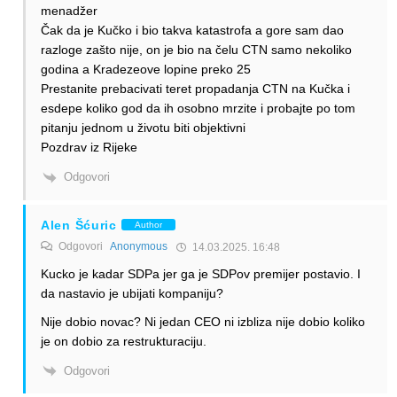
menadžer
Čak da je Kučko i bio takva katastrofa a gore sam dao
razloge zašto nije, on je bio na čelu CTN samo nekoliko
godina a Kradezeove lopine preko 25
Prestanite prebacivati teret propadanja CTN na Kučka i
esdepe koliko god da ih osobno mrzite i probajte po tom
pitanju jednom u životu biti objektivni
Pozdrav iz Rijeke
Odgovori
Alen Šćuric
Author
Odgovori
Anonymous
14.03.2025. 16:48
Kucko je kadar SDPa jer ga je SDPov premijer postavio. I
da nastavio je ubijati kompaniju?
Nije dobio novac? Ni jedan CEO ni izbliza nije dobio koliko
je on dobio za restrukturaciju.
Odgovori