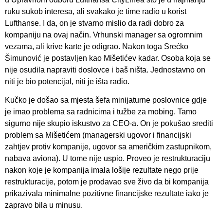
ruku sukob interesa, ali svakako je time radio u korist
Lufthanse. I da, on je stvarno mislio da radi dobro za
kompaniju na ovaj način. Vrhunski manager sa ogromnim
vezama, ali krive karte je odigrao. Nakon toga Srećko
Šimunović je postavljen kao Mišetićev kadar. Osoba koja se
nije osudila napraviti doslovce i baš ništa. Jednostavno on
niti je bio potencijal, niti je išta radio.
Kučko je došao sa mjesta šefa minijaturne poslovnice gdje
je imao problema sa radnicima i tužbe za mobing. Tamo
sigurno nije skupio iskustvo za CEO-a. On je pokušao srediti
problem sa Mišetićem (managerski ugovor i financijski
zahtjev protiv kompanije, ugovor sa američkim zastupnikom,
nabava aviona). U tome nije uspio. Proveo je restrukturaciju
nakon koje je kompanija imala lošije rezultate nego prije
restrukturacije, potom je prodavao sve živo da bi kompanija
prikazivala minimalne pozitivne financijske rezultate iako je
zapravo bila u minusu.