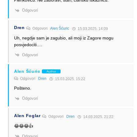
Plenkoviću. Ne zaboravi, stari, člansku iskaznicu.
Odgovori
Dren
Odgovori
Alen Šćuric
15.03.2025. 14:09
Uh, negdje sam je zagubio, ali moji iz Zagore mogu
posvjedociti….
Odgovori
Alen Šćuric
Author
Odgovori
Dren
15.03.2025. 15:22
Pošteno.
Odgovori
Alen Foglar
Odgovori
Dren
14.03.2025. 21:22
😂😂😂👍
Odgovori