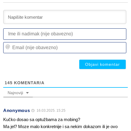
I
ili
n
Em
(n
(n
ob
ob
145
KOMENTAR/A
Najnoviji
Anonymous
16.03.2025. 15:25
Kučko dosao sa optužbama za mobing?
Ma jel? Moze malo konkretnije i sa nekim dokazom ili je ovo