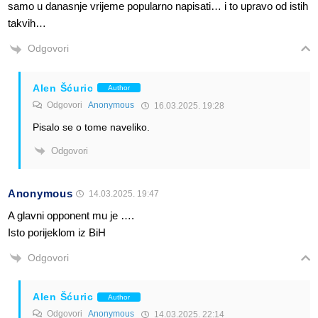
samo u danasnje vrijeme popularno napisati… i to upravo od istih
takvih…
Odgovori
Alen Šćuric
Author
Odgovori
Anonymous
16.03.2025. 19:28
Pisalo se o tome naveliko.
Odgovori
Anonymous
14.03.2025. 19:47
A glavni opponent mu je ….
Isto porijeklom iz BiH
Odgovori
Alen Šćuric
Author
Odgovori
Anonymous
14.03.2025. 22:14