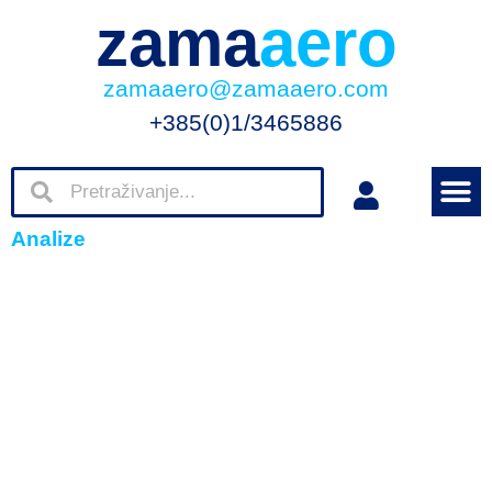
zama
aero
zamaaero@zamaaero.com
+385(0)1/3465886
Analize