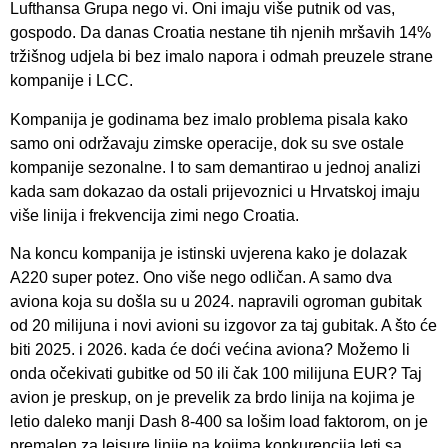
Lufthansa Grupa nego vi. Oni imaju više putnik od vas,
gospodo. Da danas Croatia nestane tih njenih mršavih 14%
tržišnog udjela bi bez imalo napora i odmah preuzele strane
kompanije i LCC.
Kompanija je godinama bez imalo problema pisala kako
samo oni održavaju zimske operacije, dok su sve ostale
kompanije sezonalne. I to sam demantirao u jednoj analizi
kada sam dokazao da ostali prijevoznici u Hrvatskoj imaju
više linija i frekvencija zimi nego Croatia.
Na koncu kompanija je istinski uvjerena kako je dolazak
A220 super potez. Ono više nego odličan. A samo dva
aviona koja su došla su u 2024. napravili ogroman gubitak
od 20 milijuna i novi avioni su izgovor za taj gubitak. A što će
biti 2025. i 2026. kada će doći većina aviona? Možemo li
onda očekivati gubitke od 50 ili čak 100 milijuna EUR? Taj
avion je preskup, on je prevelik za brdo linija na kojima je
letio daleko manji Dash 8-400 sa lošim load faktorom, on je
premalen za leisure linije na kojima konkurencija leti sa