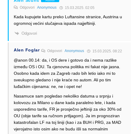
Alen Šćuric
Author
Odgovori
Anonymous
15.03.2025. 02:05
Kada kupujete kartu preko Luftansine stranice, Austrina u
ogromnoj većini slučajeva ispada najjeftiniji.
Odgovori
Alen Foglar
Odgovori
Anonymous
15.03.2025. 08:22
@anon 00.14: da, i OS dere i gotovo da i nema razlike
između OS i OU. Ta cjenovna politika mi fakat nije jasna.
Osobno kada idem za Zagreb rado bih letio iako mi to
sveukupno gledano i nije kraće no autom. Ali po tim
luđačkim cijenama: ne, ne i opet ne!
Nasamuce sam pogledao nekoliko datuma u srpnju i
kolovozu za Milano u dane kada paralelno lete, i kada
usporedimo tarife, FR je prosječno jeftiniji za oko 30% od
OU (obje tarife sa ručnom prtljagom). Ja im prognoziran
katastrofalan LF na toj liniji (kao i za BUH i PRG, za MAD
vjerojatno isto osim ako ne budu išli sa normalnim