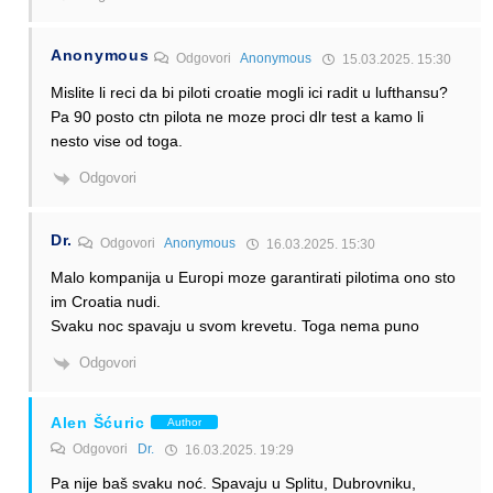
Anonymous
Odgovori
Anonymous
15.03.2025. 15:30
Mislite li reci da bi piloti croatie mogli ici radit u lufthansu?
Pa 90 posto ctn pilota ne moze proci dlr test a kamo li
nesto vise od toga.
Odgovori
Dr.
Odgovori
Anonymous
16.03.2025. 15:30
Malo kompanija u Europi moze garantirati pilotima ono sto
im Croatia nudi.
Svaku noc spavaju u svom krevetu. Toga nema puno
Odgovori
Alen Šćuric
Author
Odgovori
Dr.
16.03.2025. 19:29
Pa nije baš svaku noć. Spavaju u Splitu, Dubrovniku,