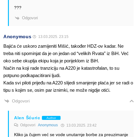
???
Odgovori
Anonymous
13.03.2025. 23:15
Bajića će uskoro zamijeniti Mišić, također HDZ-ov kadar. Ne
treba niti spominjat da je on jedan od “velikih Rvata” iz BiH. Već
oko sebe okuplja ekipu koja je porijeklom iz BiH.
Način na koji rade tranziciju na A220 je katastrofalan, to su
potpuno podkapacitirani ljudi.
Kada svi piloti prijeđu na A220 slijedi smanjenje plaća jer se radi o
tipu s kojim se, osim par iznimki, ne može nigdje otići.
Odgovori
Alen Šćuric
Author
Odgovori
Anonymous
13.03.2025. 23:42
Kliko ja čujem već se vode unutarnje borbe za preuzimanje