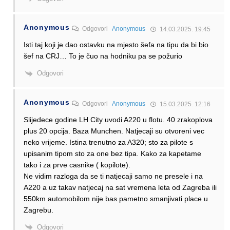
Anonymous
Odgovori
Anonymous
14.03.2025. 19:45
Isti taj koji je dao ostavku na mjesto šefa na tipu da bi bio
šef na CRJ… To je čuo na hodniku pa se požurio
Odgovori
Anonymous
Odgovori
Anonymous
15.03.2025. 12:16
Slijedece godine LH City uvodi A220 u flotu. 40 zrakoplova
plus 20 opcija. Baza Munchen. Natjecaji su otvoreni vec
neko vrijeme. Istina trenutno za A320; sto za pilote s
upisanim tipom sto za one bez tipa. Kako za kapetame
tako i za prve casnike ( kopilote).
Ne vidim razloga da se ti natjecaji samo ne presele i na
A220 a uz takav natjecaj na sat vremena leta od Zagreba ili
550km automobilom nije bas pametno smanjivati place u
Zagrebu.
Odgovori