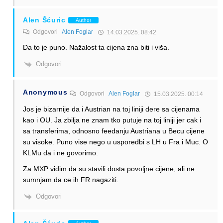
Alen Šćuric
Author
Odgovori
Alen Foglar
14.03.2025. 08:42
Da to je puno. Nažalost ta cijena zna biti i viša.
Odgovori
Anonymous
Odgovori
Alen Foglar
15.03.2025. 00:14
Jos je bizarnije da i Austrian na toj liniji dere sa cijenama
kao i OU. Ja zbilja ne znam tko putuje na toj liniji jer cak i
sa transferima, odnosno feedanju Austriana u Becu cijene
su visoke. Puno vise nego u usporedbi s LH u Fra i Muc. O
KLMu da i ne govorimo.
Za MXP vidim da su stavili dosta povoljne cijene, ali ne
sumnjam da ce ih FR nagaziti.
Odgovori