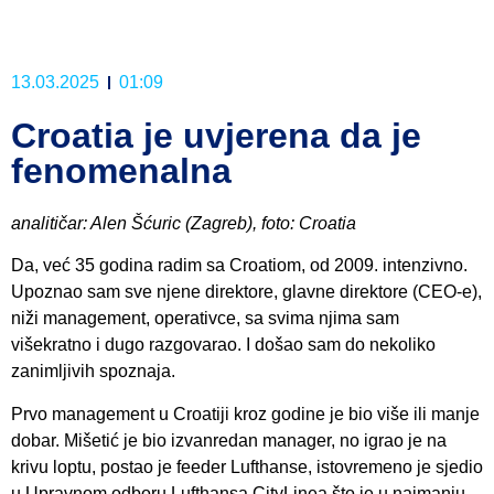
13.03.2025
01:09
Croatia je uvjerena da je
fenomenalna
analitičar: Alen Šćuric (Zagreb), foto: Croatia
Da, već 35 godina radim sa Croatiom, od 2009. intenzivno.
Upoznao sam sve njene direktore, glavne direktore (CEO-e),
niži management, operativce, sa svima njima sam
višekratno i dugo razgovarao. I došao sam do nekoliko
zanimljivih spoznaja.
Prvo management u Croatiji kroz godine je bio više ili manje
dobar. Mišetić je bio izvanredan manager, no igrao je na
krivu loptu, postao je feeder Lufthanse, istovremeno je sjedio
u Upravnom odboru Lufthansa CityLinea što je u najmanju