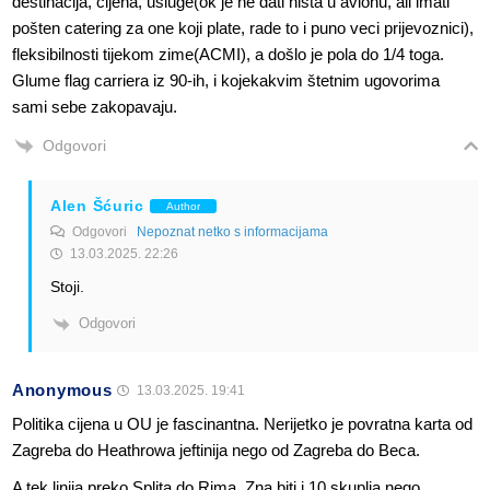
destinacija, cijena, usluge(ok je ne dati ništa u avionu, ali imati
pošten catering za one koji plate, rade to i puno veci prijevoznici),
fleksibilnosti tijekom zime(ACMI), a došlo je pola do 1/4 toga.
Glume flag carriera iz 90-ih, i kojekakvim štetnim ugovorima
sami sebe zakopavaju.
Odgovori
Alen Šćuric
Author
Odgovori
Nepoznat netko s informacijama
13.03.2025. 22:26
Stoji.
Odgovori
Anonymous
13.03.2025. 19:41
Politika cijena u OU je fascinantna. Nerijetko je povratna karta od
Zagreba do Heathrowa jeftinija nego od Zagreba do Beca.
A tek linija preko Splita do Rima. Zna biti i 10 skuplja nego