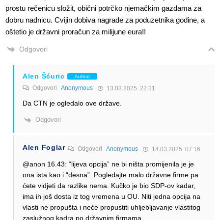
prostu rečenicu složit, obični potrčko njemačkim gazdama za
dobru nadnicu. Cvijin dobiva nagrade za poduzetnika godine, a
oštetio je državni proračun za milijune eura!!
Odgovori
Alen Šćuric
Author
Odgovori
Anonymous
13.03.2025. 22:31
Da CTN je ogledalo ove države.
Odgovori
Alen Foglar
Odgovori
Anonymous
14.03.2025. 07:16
@anon 16.43: “lijeva opcija” ne bi ništa promijenila je je
ona ista kao i “desna”. Pogledajte malo državne firme pa
ćete vidjeti da razlike nema. Kučko je bio SDP-ov kadar,
ima ih još dosta iz tog vremena u OU. Niti jedna opcija na
vlasti ne propušta i neće propustiti uhljebljavanje vlastitog
zaslužnog kadra po državnim firmama..