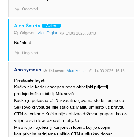
Odgovori
Alen Šćuric
Author
Odgovori
Alen Foglar
14.03.2025. 08:43
Nažalost.
Odgovori
Anonymous
Odgovori
Alen Foglar
14.03.2025. 16:16
Prestanite lagati.
Kučko nije kadar esdepea nego obiteljski prijatelj
predsjedničke obitelji Milanović
Kučko je pokušao CTN izvaditi iz govana što bi i uspio da
Šeksovo krivosuđe nije stalo uz Mafiju umjesto uz pravdu
CTN za vrijeme Kučka nije dobivao državnu potporu kao za
vrijeme svih kradezeovih mafijaša
Mišetić je najobičniji karijerist i lopina koji je svojim
koruptivnim radnjama uništio CTN a nikakav dobar