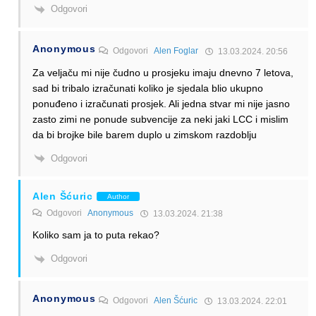
Odgovori
Anonymous
Odgovori
Alen Foglar
13.03.2024. 20:56
Za veljaču mi nije čudno u prosjeku imaju dnevno 7 letova,
sad bi tribalo izračunati koliko je sjedala blio ukupno
ponuđeno i izračunati prosjek. Ali jedna stvar mi nije jasno
zasto zimi ne ponude subvencije za neki jaki LCC i mislim
da bi brojke bile barem duplo u zimskom razdoblju
Odgovori
Alen Šćuric
Author
Odgovori
Anonymous
13.03.2024. 21:38
Koliko sam ja to puta rekao?
Odgovori
Anonymous
Odgovori
Alen Šćuric
13.03.2024. 22:01