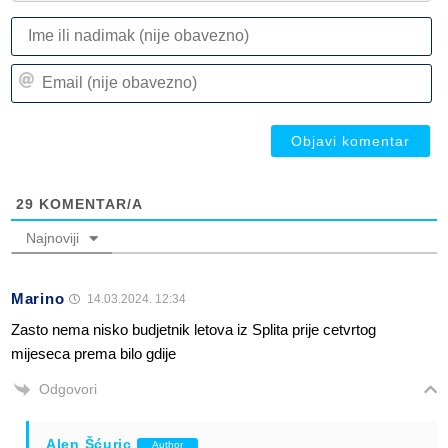
I
ili
n
Em
(n
(n
ob
ob
29
KOMENTAR/A
Najnoviji
Marino
14.03.2024. 12:34
Zasto nema nisko budjetnik letova iz Splita prije cetvrtog
mijeseca prema bilo gdije
Odgovori
Alen Šćuric
Author