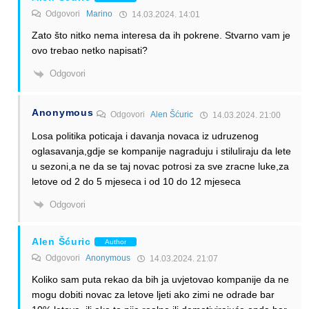
Odgovori
Marino
14.03.2024. 14:01
Zato što nitko nema interesa da ih pokrene. Stvarno vam je
ovo trebao netko napisati?
Odgovori
Anonymous
Odgovori
Alen Šćuric
14.03.2024. 21:00
Losa politika poticaja i davanja novaca iz udruzenog
oglasavanja,gdje se kompanije nagraduju i stiluliraju da lete
u sezoni,a ne da se taj novac potrosi za sve zracne luke,za
letove od 2 do 5 mjeseca i od 10 do 12 mjeseca
Odgovori
Alen Šćuric
Author
Odgovori
Anonymous
14.03.2024. 21:07
Koliko sam puta rekao da bih ja uvjetovao kompanije da ne
mogu dobiti novac za letove ljeti ako zimi ne odrade bar