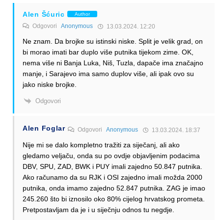
Alen Šćuric
Author
Odgovori
Anonymous
13.03.2024. 12:20
Ne znam. Da brojke su istinski niske. Split je velik grad, on
bi morao imati bar duplo više putnika tijekom zime. OK,
nema više ni Banja Luka, Niš, Tuzla, dapače ima značajno
manje, i Sarajevo ima samo duplov više, ali ipak ovo su
jako niske brojke.
Odgovori
Alen Foglar
Odgovori
Anonymous
13.03.2024. 18:37
Nije mi se dalo kompletno tražiti za siječanj, ali ako
gledamo veljaču, onda su po ovdje objavljenim podacima
DBV, SPU, ZAD, BWK i PUY imali zajedno 50.847 putnika.
Ako računamo da su RJK i OSI zajedno imali možda 2000
putnika, onda imamo zajedno 52.847 putnika. ZAG je imao
245.260 što bi iznosilo oko 80% cijelog hrvatskog prometa.
Pretpostavljam da je i u siječnju odnos tu negdje.