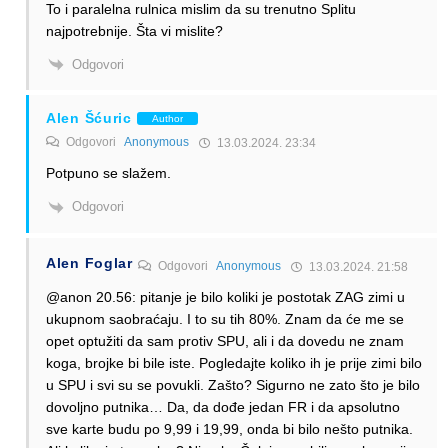
To i paralelna rulnica mislim da su trenutno Splitu
najpotrebnije. Šta vi mislite?
Odgovori
Alen Šćuric
Author
Odgovori
Anonymous
13.03.2024. 23:34
Potpuno se slažem.
Odgovori
Alen Foglar
Odgovori
Anonymous
13.03.2024. 21:58
@anon 20.56: pitanje je bilo koliki je postotak ZAG zimi u
ukupnom saobraćaju. I to su tih 80%. Znam da će me se
opet optužiti da sam protiv SPU, ali i da dovedu ne znam
koga, brojke bi bile iste. Pogledajte koliko ih je prije zimi bilo
u SPU i svi su se povukli. Zašto? Sigurno ne zato što je bilo
dovoljno putnika… Da, da dođe jedan FR i da apsolutno
sve karte budu po 9,99 i 19,99, onda bi bilo nešto putnika.