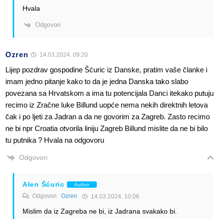
Hvala
Odgovori
Ozren
14.03.2024. 09:20
Lijep pozdrav gospodine Šćuric iz Danske, pratim vaše članke i
imam jedno pitanje kako to da je jedna Danska tako slabo
povezana sa Hrvatskom a ima tu potencijala Danci itekako putuju
recimo iz Zračne luke Billund uopće nema nekih direktnih letova
čak i po ljeti za Jadran a da ne govorim za Zagreb. Zasto recimo
ne bi npr Croatia otvorila liniju Zagreb Billund mislite da ne bi bilo
tu putnika ? Hvala na odgovoru
Odgovori
Alen Šćuric
Author
Odgovori
Ozren
14.03.2024. 10:06
Mislim da iz Zagreba ne bi, iz Jadrana svakako bi.