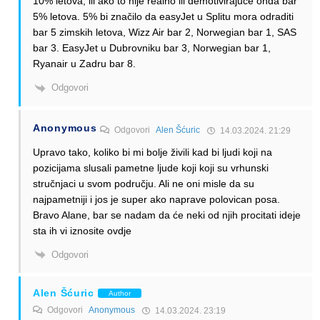
10% letova, ili ako to nije realno ili demotivirajuće onda bar
5% letova. 5% bi značilo da easyJet u Splitu mora odraditi
bar 5 zimskih letova, Wizz Air bar 2, Norwegian bar 1, SAS
bar 3. EasyJet u Dubrovniku bar 3, Norwegian bar 1,
Ryanair u Zadru bar 8.
Odgovori
Anonymous
Odgovori
Alen Šćuric
14.03.2024. 21:29
Upravo tako, koliko bi mi bolje živili kad bi ljudi koji na
pozicijama slusali pametne ljude koji koji su vrhunski
stručnjaci u svom području. Ali ne oni misle da su
najpametniji i jos je super ako naprave polovican posa.
Bravo Alane, bar se nadam da će neki od njih procitati ideje
sta ih vi iznosite ovdje
Odgovori
Alen Šćuric
Author
Odgovori
Anonymous
14.03.2024. 23:19