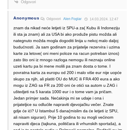
Odgovori
Anonymous
Odgovori
Alen Foglar
14.03.2024. 12:47
znam da nikad neće letjeti iz SPU-a za( Kubu ili Indoneziju
ili sta ja znam) ali za USA bi ako produže pistu možda ali
nategnuto možda mogla dogoditi linija u nekoj malo daljoj
budućnosti. Ja sam godinam za prijatelje rezervira i uzima
karte za letove( oni meni poloze na racun potreban iznos)
zato što oni iz mnogo razloga nemogu ili neznaju online
uzeti kartu pa bi mene molili pa znam dosta o tome. I
povratna karta za europu od 200 i malo više eur nije uopće
skupo za njih, ali platiti OU do MUC ili FRA 400 eura a ako
mogu iz ZAG sa FR za 200 oni će otići sa autom u ZAG i
uštedjeti na 5 karata 1000 eur i o tome vam ja pričam.
Jedan primjer sada. Nećakinja mi se udaje i ona i
prijateljice su odlućile napraviti djevojačku večer. Znate
gdje će ići? U Istambul 5 dana(mislim da će letjeti iz SPU,
ali nisam siguran). Prije 10 godina to su mogli većinom
napraviti djeca (tajkuna, političara ili vrhunskih sportaša), a