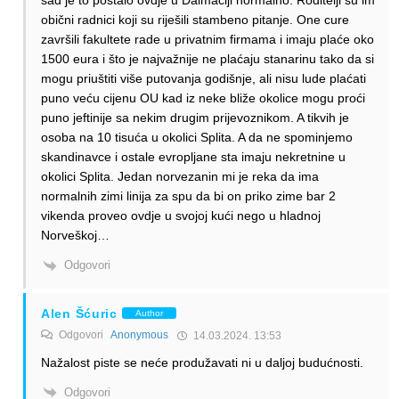
sad je to postalo ovdje u Dalmaciji normalno. Roditelji su im
obični radnici koji su riješili stambeno pitanje. One cure
završili fakultete rade u privatnim firmama i imaju plaće oko
1500 eura i što je najvažnije ne plaćaju stanarinu tako da si
mogu priuštiti više putovanja godišnje, ali nisu lude plaćati
puno veću cijenu OU kad iz neke bliže okolice mogu proći
puno jeftinije sa nekim drugim prijevoznikom. A tikvih je
osoba na 10 tisuća u okolici Splita. A da ne spominjemo
skandinavce i ostale evropljane sta imaju nekretnine u
okolici Splita. Jedan norvezanin mi je reka da ima
normalnih zimi linija za spu da bi on priko zime bar 2
vikenda proveo ovdje u svojoj kući nego u hladnoj
Norveškoj…
Odgovori
Alen Šćuric
Author
Odgovori
Anonymous
14.03.2024. 13:53
Nažalost piste se neće produžavati ni u daljoj budućnosti.
Odgovori