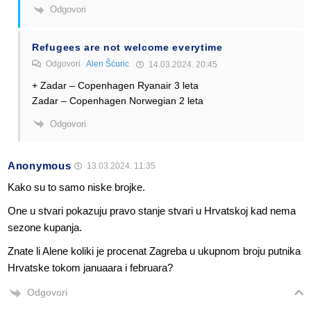
Odgovori
Refugees are not welcome everytime
Odgovori
Alen Šćuric
14.03.2024. 20:45
+ Zadar – Copenhagen Ryanair 3 leta
Zadar – Copenhagen Norwegian 2 leta
Odgovori
Anonymous
13.03.2024. 11:35
Kako su to samo niske brojke.
One u stvari pokazuju pravo stanje stvari u Hrvatskoj kad nema
sezone kupanja.
Znate li Alene koliki je procenat Zagreba u ukupnom broju putnika
Hrvatske tokom januaara i februara?
Odgovori