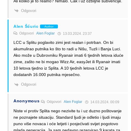
Ali koliko je to realno? Nimalo. Čak i uz ozbiljne subvencije.
Odgovori
Alen Šćuric
Author
Odgovori
Alen Foglar
13.03.2024. 23:37
LCC u Splitu poglavito zimi jest realan i potrban. On bi
akumulirao putnika ko što to radi u Nišu, Tuzli i Banja Luci.
Ako može u Dubrovniku Ryanair imati 6 tjednih letova iduće
zime, zašto ne bi mogao Wizz Air, easyJet ili Ryanair imati
10 letova tjedno iz Splita. A 10 tjednih letova LCC je
dodatanih 16.000 putnika mjesečno.
Odgovori
Anonymous
Odgovori
Alen Foglar
14.03.2024. 00:09
Niste vi protiv Splita nego nezivite tu i uz duzno poštovanje
ne poznajete situaciju. Standard ljudi je odletio i ljudi imaju
puno više novaca i oće letjeti i posjećivati svijet pogotovo
mlada generacija. Ja sam nedavno rezervirao 9 karata za