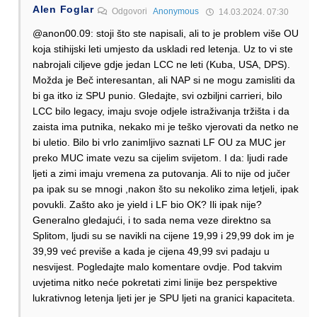
Alen Foglar
Odgovori
Anonymous
14.03.2024. 07:30
@anon00.09: stoji što ste napisali, ali to je problem više OU
koja stihijski leti umjesto da uskladi red letenja. Uz to vi ste
nabrojali ciljeve gdje jedan LCC ne leti (Kuba, USA, DPS).
Možda je Beč interesantan, ali NAP si ne mogu zamisliti da
bi ga itko iz SPU punio. Gledajte, svi ozbiljni carrieri, bilo
LCC bilo legacy, imaju svoje odjele istraživanja tržišta i da
zaista ima putnika, nekako mi je teško vjerovati da netko ne
bi uletio. Bilo bi vrlo zanimljivo saznati LF OU za MUC jer
preko MUC imate vezu sa cijelim svijetom. I da: ljudi rade
ljeti a zimi imaju vremena za putovanja. Ali to nije od jučer
pa ipak su se mnogi ,nakon što su nekoliko zima letjeli, ipak
povukli. Zašto ako je yield i LF bio OK? Ili ipak nije?
Generalno gledajući, i to sada nema veze direktno sa
Splitom, ljudi su se navikli na cijene 19,99 i 29,99 dok im je
39,99 već previše a kada je cijena 49,99 svi padaju u
nesvijest. Pogledajte malo komentare ovdje. Pod takvim
uvjetima nitko neće pokretati zimi linije bez perspektive
lukrativnog letenja ljeti jer je SPU ljeti na granici kapaciteta.