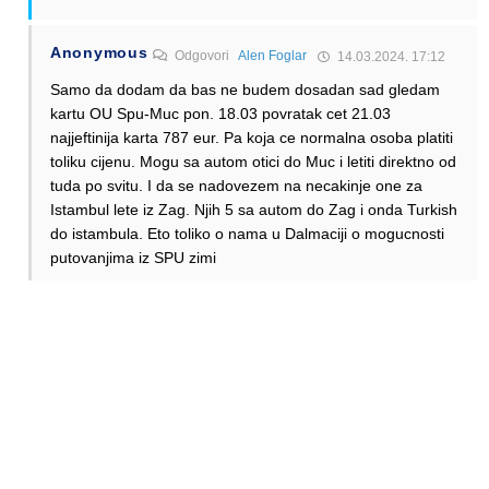
Anonymous
Odgovori
Alen Foglar
14.03.2024. 17:12
Samo da dodam da bas ne budem dosadan sad gledam
kartu OU Spu-Muc pon. 18.03 povratak cet 21.03
najjeftinija karta 787 eur. Pa koja ce normalna osoba platiti
toliku cijenu. Mogu sa autom otici do Muc i letiti direktno od
tuda po svitu. I da se nadovezem na necakinje one za
Istambul lete iz Zag. Njih 5 sa autom do Zag i onda Turkish
do istambula. Eto toliko o nama u Dalmaciji o mogucnosti
putovanjima iz SPU zimi
Odgovori
Mat
Odgovori
Alen Foglar
14.03.2024. 02:01
Nisam baš siguran da ne bi bila veća razlika u broju putnika
ukoliko bi letio LCC iz SPU zimi. Ima nas dosta koji zimi
trebamo ići do ZAG da bi negdje otputovali. Ljudi idu za
Novu npr s FR iz ZAG za Napoli i Malagu. A virujem da bi i
AirSerbia bila puna barem što se tiče nove godine iz Splita.