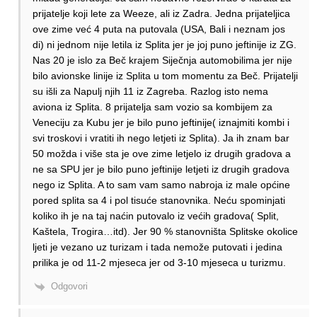
prijatelje koji lete za Weeze, ali iz Zadra. Jedna prijateljica
ove zime već 4 puta na putovala (USA, Bali i neznam jos
di) ni jednom nije letila iz Splita jer je joj puno jeftinije iz ZG.
Nas 20 je islo za Beč krajem Siječnja automobilima jer nije
bilo avionske linije iz Splita u tom momentu za Beč. Prijatelji
su išli za Napulj njih 11 iz Zagreba. Razlog isto nema
aviona iz Splita. 8 prijatelja sam vozio sa kombijem za
Veneciju za Kubu jer je bilo puno jeftinije( iznajmiti kombi i
svi troskovi i vratiti ih nego letjeti iz Splita). Ja ih znam bar
50 možda i više sta je ove zime letjelo iz drugih gradova a
ne sa SPU jer je bilo puno jeftinije letjeti iz drugih gradova
nego iz Splita. A to sam vam samo nabroja iz male općine
pored splita sa 4 i pol tisuće stanovnika. Neću spominjati
koliko ih je na taj naćin putovalo iz većih gradova( Split,
Kaštela, Trogira…itd). Jer 90 % stanovništa Splitske okolice
ljeti je vezano uz turizam i tada nemože putovati i jedina
prilika je od 11-2 mjeseca jer od 3-10 mjeseca u turizmu.
Odgovori