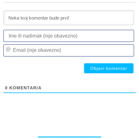
I
ili
n
Em
(n
(n
ob
ob
0
KOMENTAR/A