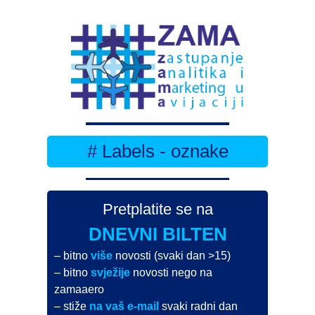
# Labels - oznake
Pretplatite se na
DNEVNI BILTEN
– bitno
više
novosti (svaki dan >15)
– bitno
svježije
novosti nego na
zamaaero
– stiže
na vaš e-mail
svaki radni dan