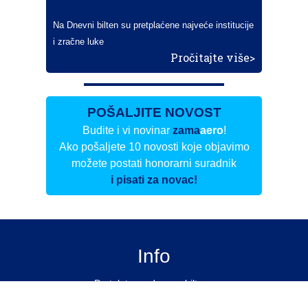
Na Dnevni bilten su pretplaćene najveće institucije
i zračne luke
Pročitajte više>
POŠALJITE NOVOST
Budite i vi novinar
zama
aero
!
Ako pošaljete 10 novosti koje objavimo
možete postati honorarni suradnik
i pisati za novac!
Info
Pretplata na dnevne biltene
Update